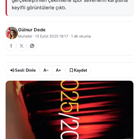
gerçekleştirilen çekimlerle spor severlerin karşısına
keyifli görüntülerle çıktı.
Gülnur Dede
Muhabir
·
15 Eylül 2025 18:17
·
1
dk okuma
Sesli Dinle
A−
A+
Kaydet