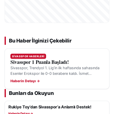
Bu Haber İlginizi Çekebilir
SIVASSPOR HABERLERI
Sivasspor 1 Puanla Başladı!
Sivasspor, Trendyol 1. Lig’in ilk haftasında sahasında
Esenler Erokspor ile 0-0 berabere kaldı. İsmet
Taşdemir, eksiklerin tamamlanacağını belirtti.
Haberin Detayı →
Bunları da Okuyun
Rukiye Toy’dan Sivasspor’a Anlamlı Destek!
SIVASSPOR HABERLERI
Haberin Detayı →