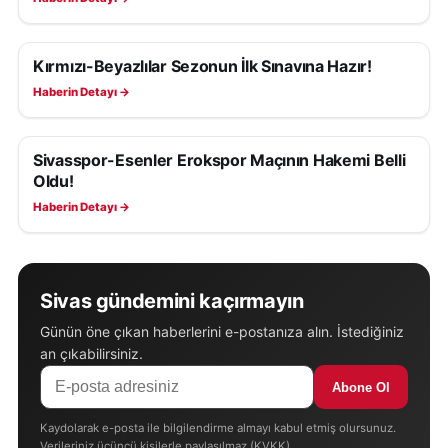
Kırmızı-Beyazlılar Sezonun İlk Sınavına Hazır!
SIVASSPOR HABERLERI
Haberin Detayı →
Sivasspor-Esenler Erokspor Maçının Hakemi Belli
SIVASSPOR HABERLERI
Oldu!
Haberin Detayı →
Sivas gündemini kaçırmayın
Günün öne çıkan haberlerini e-postanıza alın. İstediğiniz
an çıkabilirsiniz.
Abone Ol
Kaydolarak e-posta ile bilgilendirme almayı kabul etmiş olursunuz.
Verileriniz üçüncü kişilerle paylaşılmaz (KVKK).