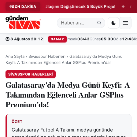
”
Sivas’ta Ulaşımı Değiştirecek 5 Büyük Proje!
AK Parti’d
SON DAKİKA
◆
◆
🕒
8 Ağustos 20:12
İmsak
03:43
Güneş
05:30
Öğle
12:43
İ
NAMAZ
Ana Sayfa
›
Sivasspor Haberleri
›
Galatasaray'da Medya Günü
Keyfi: A Takımından Eğlenceli Anlar GSPlus Premium'da!
SIVASSPOR HABERLERI
Galatasaray'da Medya Günü Keyfi: A
Takımından Eğlenceli Anlar GSPlus
Premium'da!
ÖZET
Galatasaray Futbol A Takımı, medya gününde