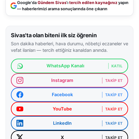
Google'da
Gündem Sivas
'ı
tercih edilen kaynağınız
yapın
— haberlerimizi arama sonuçlarında öne çıkarın
Sivas'ta olan biteni ilk siz öğrenin
Son dakika haberleri, hava durumu, nöbetçi eczaneler ve
vefat ilanları — tercih ettiğiniz kanaldan anında.
WhatsApp Kanalı
KATIL
Instagram
TAKIP ET
Facebook
TAKIP ET
YouTube
TAKIP ET
LinkedIn
TAKIP ET
X
TAKIP ET