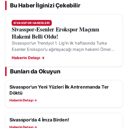
Bu Haber İlginizi Çekebilir
SIVASSPOR HABERLERI
Sivasspor-Esenler Erokspor Maçının
Hakemi Belli Oldu!
Sivasspor’un Trendyol 1. Lig’in ilk haftasında Turka
Esenler Erokspor’u ağırlayacağı maçın hakemi Ömer
Tolga Güldibi oldu. Karşılaşma 8 Ağustos’ta Sivas’ta
Haberin Detayı →
oynanacak.
Bunları da Okuyun
Sivasspor'un Yeni Yüzleri İlk Antrenmanda Ter
SIVASSPOR HABERLERI
Döktü
Haberin Detayı →
Sivasspor'da 4 İmza Birden!
SIVASSPOR HABERLERI
Haberin Detayı →