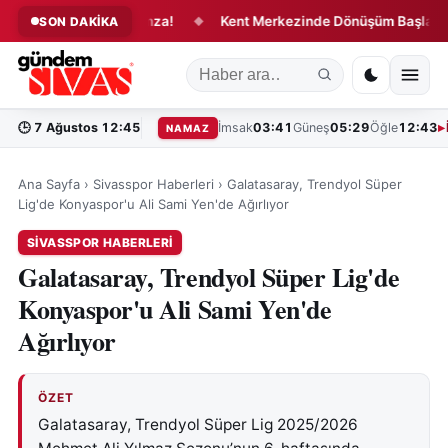
eri Değiştirecek İmza!
Kent Merkezinde Dönüşüm Başladı!
SON DAKİKA
◆
🕒
7 Ağustos 12:45
İmsak
03:41
Güneş
05:29
Öğle
12:43
NAMAZ
Ana Sayfa
›
Sivasspor Haberleri
›
Galatasaray, Trendyol Süper
Lig'de Konyaspor'u Ali Sami Yen'de Ağırlıyor
SIVASSPOR HABERLERI
Galatasaray, Trendyol Süper Lig'de
Konyaspor'u Ali Sami Yen'de
Ağırlıyor
ÖZET
Galatasaray, Trendyol Süper Lig 2025/2026