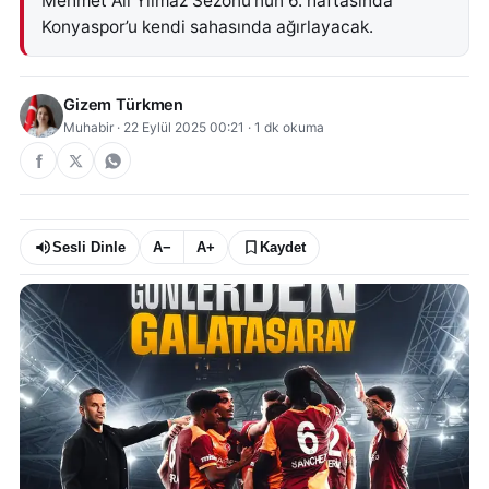
Mehmet Ali Yılmaz Sezonu’nun 6. haftasında
Konyaspor’u kendi sahasında ağırlayacak.
Gizem Türkmen
Muhabir
·
22 Eylül 2025 00:21
·
1
dk okuma
Sesli Dinle
A−
A+
Kaydet