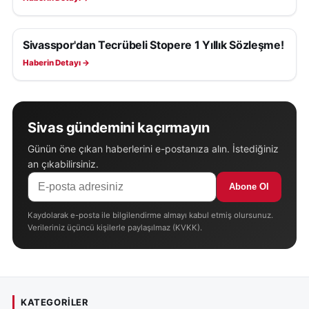
Sivasspor'dan Tecrübeli Stopere 1 Yıllık Sözleşme!
SIVASSPOR HABERLERI
Haberin Detayı →
Sivas gündemini kaçırmayın
Günün öne çıkan haberlerini e-postanıza alın. İstediğiniz
an çıkabilirsiniz.
Abone Ol
Kaydolarak e-posta ile bilgilendirme almayı kabul etmiş olursunuz.
Verileriniz üçüncü kişilerle paylaşılmaz (KVKK).
KATEGORILER