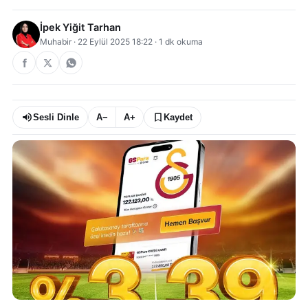
İpek Yiğit Tarhan
Muhabir
·
22 Eylül 2025 18:22
·
1
dk okuma
Sesli Dinle
A−
A+
Kaydet