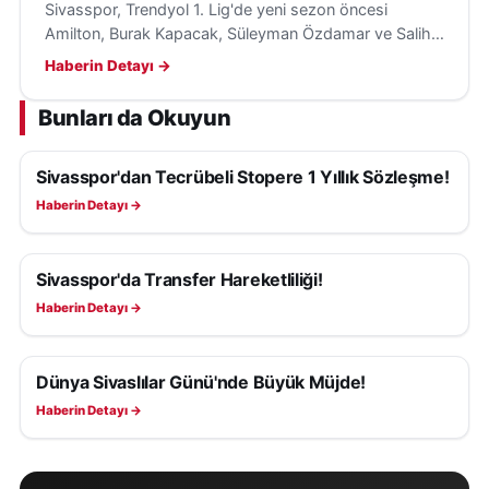
Sivasspor, Trendyol 1. Lig'de yeni sezon öncesi
Amilton, Burak Kapacak, Süleyman Özdamar ve Salih
Kavrazlı'yı kadrosuna kattı.
Haberin Detayı →
Bunları da Okuyun
Sivasspor'dan Tecrübeli Stopere 1 Yıllık Sözleşme!
SIVASSPOR HABERLERI
Haberin Detayı →
Sivasspor'da Transfer Hareketliliği!
SIVASSPOR HABERLERI
Haberin Detayı →
Dünya Sivaslılar Günü'nde Büyük Müjde!
SIVASSPOR HABERLERI
Haberin Detayı →