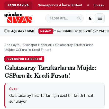
ım Başladı!
Sivasspor'da 4 İmza Birden!
Sivasspor'dan T
SON DAKİKA
◆
◆
🕒
6 Ağustos 16:50
İmsak
03:40
Güneş
05:28
Öğle
12:43
İ
NAMAZ
Ana Sayfa
›
Sivasspor Haberleri
›
Galatasaray Taraftarlarına
Müjde: GSPara ile Kredi Fırsatı!
SIVASSPOR HABERLERI
Galatasaray Taraftarlarına Müjde:
GSPara ile Kredi Fırsatı!
ÖZET
Galatasaray taraftarları için özel bir kredi fırsatı
sunuluyor.