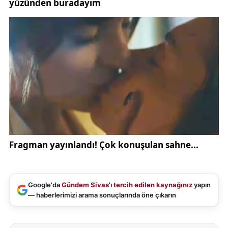
Google'da
Gündem Sivas
'ı
tercih edilen kaynağınız
yapın
— haberlerimizi arama sonuçlarında öne çıkarın