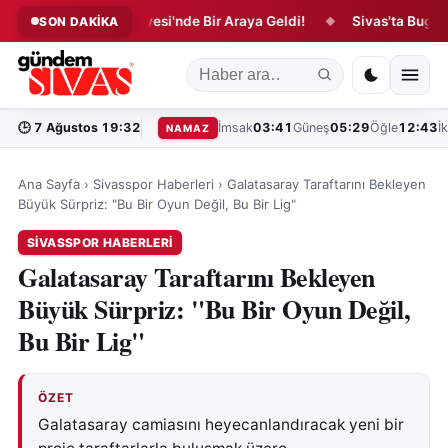
pları Arifan Külliyesi'nde Bir Araya Geldi!
Sivas'ta Bugün Vefa
SON DAKİKA
◆
🕒
7 Ağustos 19:32
İmsak
03:41
Güneş
05:29
Öğle
12:43
İ
NAMAZ
Ana Sayfa
›
Sivasspor Haberleri
›
Galatasaray Taraftarını Bekleyen
Büyük Sürpriz: "Bu Bir Oyun Değil, Bu Bir Lig"
SIVASSPOR HABERLERI
Galatasaray Taraftarını Bekleyen
Büyük Sürpriz: "Bu Bir Oyun Değil,
Bu Bir Lig"
ÖZET
Galatasaray camiasını heyecanlandıracak yeni bir