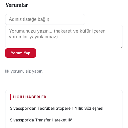
Yorumlar
Yorum Yap
İlk yorumu siz yapın.
İLGILI HABERLER
Sivasspor'dan Tecrübeli Stopere 1 Yıllık Sözleşme!
Sivasspor'da Transfer Hareketliliği!