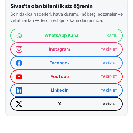
Sivas'ta olan biteni ilk siz öğrenin
Son dakika haberleri, hava durumu, nöbetçi eczaneler ve
vefat ilanları — tercih ettiğiniz kanaldan anında.
WhatsApp Kanalı
KATIL
Instagram
TAKIP ET
Facebook
TAKIP ET
YouTube
TAKIP ET
LinkedIn
TAKIP ET
X
TAKIP ET