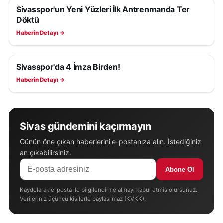
Sivasspor'un Yeni Yüzleri İlk Antrenmanda Ter
SIVASSPOR HABERLERI
Döktü
Haberin Detayı →
Sivasspor'da 4 İmza Birden!
SIVASSPOR HABERLERI
Haberin Detayı →
Sivas gündemini kaçırmayın
Günün öne çıkan haberlerini e-postanıza alın. İstediğiniz
an çıkabilirsiniz.
Abone Ol
Kaydolarak e-posta ile bilgilendirme almayı kabul etmiş olursunuz.
Verileriniz üçüncü kişilerle paylaşılmaz (KVKK).