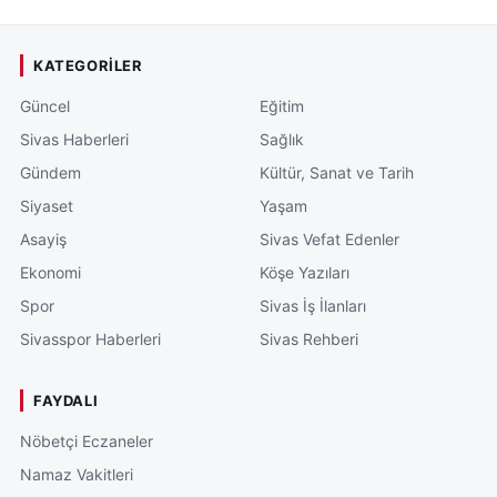
KATEGORILER
Güncel
Eğitim
Sivas Haberleri
Sağlık
Gündem
Kültür, Sanat ve Tarih
Siyaset
Yaşam
Asayiş
Sivas Vefat Edenler
Ekonomi
Köşe Yazıları
Spor
Sivas İş İlanları
Sivasspor Haberleri
Sivas Rehberi
FAYDALI
Nöbetçi Eczaneler
Namaz Vakitleri