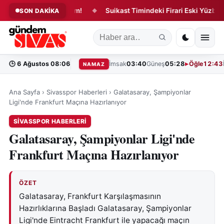
luğunda Yeni Dönem!
Suikast Timindeki Firari Eski Yüzbaşı Ya
SON DAKİKA
◆
🕒
6 Ağustos 08:06
İmsak
03:40
Güneş
05:28
Öğle
12:43
NAMAZ
Ana Sayfa
›
Sivasspor Haberleri
›
Galatasaray, Şampiyonlar
Ligi'nde Frankfurt Maçına Hazırlanıyor
SIVASSPOR HABERLERI
Galatasaray, Şampiyonlar Ligi'nde
Frankfurt Maçına Hazırlanıyor
ÖZET
Galatasaray, Frankfurt Karşılaşmasının
Hazırlıklarına Başladı Galatasaray, Şampiyonlar
Ligi'nde Eintracht Frankfurt ile yapacağı maçın