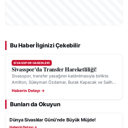
Bu Haber İlginizi Çekebilir
SIVASSPOR HABERLERI
Sivasspor'da Transfer Hareketliliği!
Sivasspor, transfer yasağının kaldırılmasıyla birlikte
Amilton, Süleyman Özdamar, Burak Kapacak ve Salih
Kavrazlı'yı Sivas'a getirerek kadrosunu güçlendirmeye
Haberin Detayı →
çalışıyor.
Bunları da Okuyun
Dünya Sivaslılar Günü'nde Büyük Müjde!
SIVASSPOR HABERLERI
Haberin Detayı →