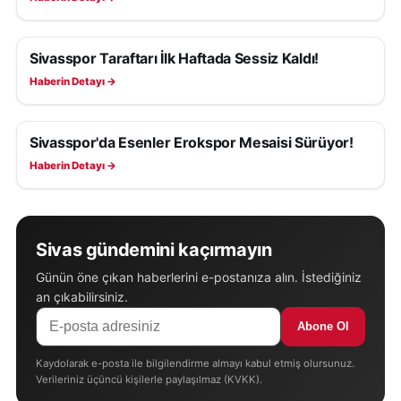
Sivasspor Taraftarı İlk Haftada Sessiz Kaldı!
SIVASSPOR HABERLERI
Haberin Detayı →
Sivasspor'da Esenler Erokspor Mesaisi Sürüyor!
SIVASSPOR HABERLERI
Haberin Detayı →
Sivas gündemini kaçırmayın
Günün öne çıkan haberlerini e-postanıza alın. İstediğiniz
an çıkabilirsiniz.
Abone Ol
Kaydolarak e-posta ile bilgilendirme almayı kabul etmiş olursunuz.
Verileriniz üçüncü kişilerle paylaşılmaz (KVKK).