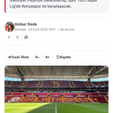
Galibiyet Peşinde Galatasaray, Spor Toto Süper
Lig'de Konyaspor ile karşılaşacak.
Gülnur Dede
Muhabir
·
22 Eylül 2025 18:21
·
1
dk okuma
Sesli Dinle
A−
A+
Kaydet