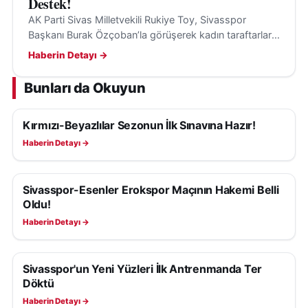
Destek!
AK Parti Sivas Milletvekili Rukiye Toy, Sivasspor
Başkanı Burak Özçoban’la görüşerek kadın taraftarların
maçları tribünden izlemesi için loca desteği sağladı.
Haberin Detayı →
Bunları da Okuyun
Kırmızı-Beyazlılar Sezonun İlk Sınavına Hazır!
SIVASSPOR HABERLERI
Haberin Detayı →
Sivasspor-Esenler Erokspor Maçının Hakemi Belli
SIVASSPOR HABERLERI
Oldu!
Haberin Detayı →
Sivasspor'un Yeni Yüzleri İlk Antrenmanda Ter
SIVASSPOR HABERLERI
Döktü
Haberin Detayı →