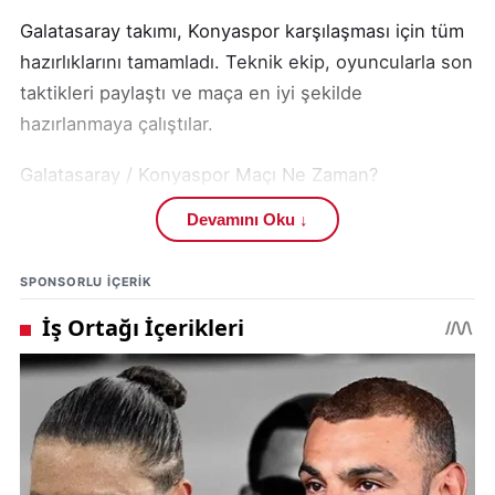
Galatasaray takımı, Konyaspor karşılaşması için tüm
hazırlıklarını tamamladı. Teknik ekip, oyuncularla son
taktikleri paylaştı ve maça en iyi şekilde
hazırlanmaya çalıştılar.
Galatasaray / Konyaspor Maçı Ne Zaman?
Devamını Oku ↓
Galatasaray ve Konyaspor arasındaki mücadele,
bugün oynanacak. Maçın başlama saati henüz
SPONSORLU IÇERIK
açıklanmadı.
Galatasaray / Konyaspor Maçı Nerede Oynanacak?
Galatasaray ve Konyaspor arasındaki karşılaşma,
Konyaspor şehrindeki stadyumda oynanacak.
Galatasaray / Konyaspor Maçı İçin Taraftar Desteği