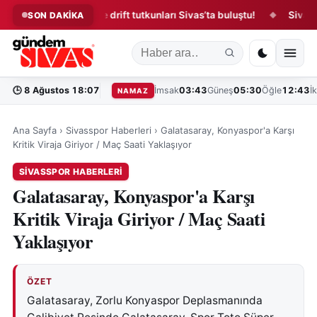
Modifiye ve drift tutkunları Sivas’ta buluştu!
Sivas Gastro
SON DAKİKA
◆
◆
🕒
8 Ağustos 18:07
İmsak
03:43
Güneş
05:30
Öğle
12:43
İ
NAMAZ
Ana Sayfa
›
Sivasspor Haberleri
›
Galatasaray, Konyaspor'a Karşı
Kritik Viraja Giriyor / Maç Saati Yaklaşıyor
SIVASSPOR HABERLERI
Galatasaray, Konyaspor'a Karşı
Kritik Viraja Giriyor / Maç Saati
Yaklaşıyor
ÖZET
Galatasaray, Zorlu Konyaspor Deplasmanında