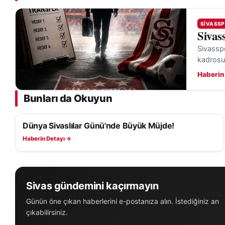
SIVASSP
Sivas
Sivasspo
kadrosu
Haberin
Bunları da Okuyun
Dünya Sivaslılar Günü'nde Büyük Müjde!
SIVASSPOR HABERLERI
Haberin Detayı →
Sivas gündemini kaçırmayın
Günün öne çıkan haberlerini e-postanıza alın. İstediğiniz an
çıkabilirsiniz.