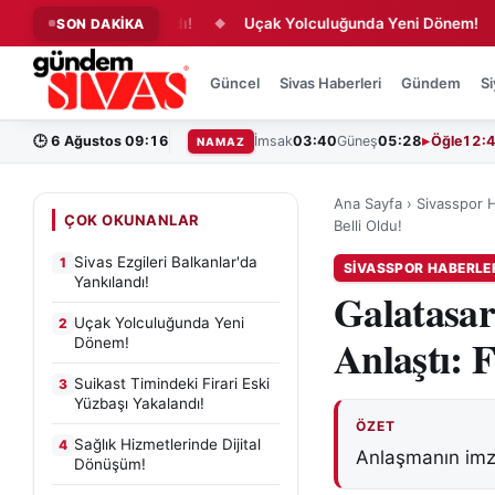
lkanlar'da Yankılandı!
Uçak Yolculuğunda Yeni Dönem!
S
SON DAKİKA
◆
◆
Güncel
Sivas Haberleri
Gündem
Si
🕒
6 Ağustos 09:16
İmsak
03:40
Güneş
05:28
Öğle
12:
NAMAZ
Ana Sayfa
›
Sivasspor H
ÇOK OKUNANLAR
Belli Oldu!
Sivas Ezgileri Balkanlar'da
1
SIVASSPOR HABERLE
Yankılandı!
Galatasar
Uçak Yolculuğunda Yeni
2
Anlaştı: 
Dönem!
Suikast Timindeki Firari Eski
3
Yüzbaşı Yakalandı!
ÖZET
Sağlık Hizmetlerinde Dijital
4
Anlaşmanın imz
Dönüşüm!