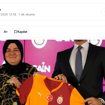
n
l 2025 12:18
·
1
dk okuma
A+
Kaydet