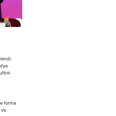
lendi.
edya
utbol
ve forma
 ve