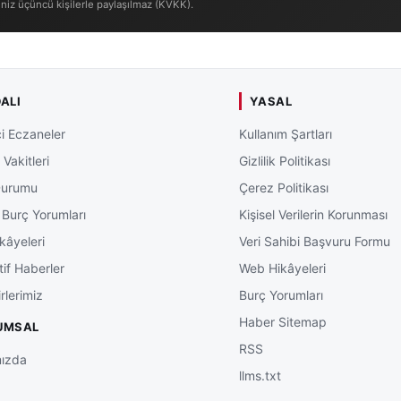
iniz üçüncü kişilerle paylaşılmaz (KVKK).
ALI
YASAL
i Eczaneler
Kullanım Şartları
Vakitleri
Gizlilik Politikası
Durumu
Çerez Politikası
 Burç Yorumları
Kişisel Verilerin Korunması
kâyeleri
Veri Sahibi Başvuru Formu
tif Haberler
Web Hikâyeleri
rlerimiz
Burç Yorumları
Haber Sitemap
UMSAL
RSS
ızda
llms.txt