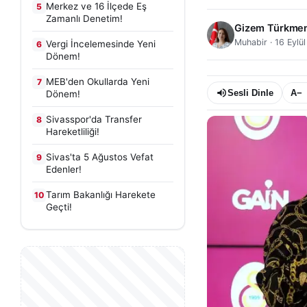
Merkez ve 16 İlçede Eş
5
Zamanlı Denetim!
Gizem Türkme
Muhabir
·
16 Eylü
Vergi İncelemesinde Yeni
6
Dönem!
MEB'den Okullarda Yeni
7
Sesli Dinle
A−
Dönem!
Sivasspor'da Transfer
8
Hareketliliği!
Sivas'ta 5 Ağustos Vefat
9
Edenler!
Tarım Bakanlığı Harekete
10
Geçti!