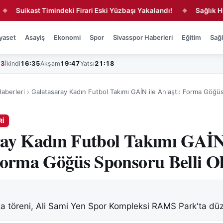
uikast Timindeki Firari Eski Yüzbaşı Yakalandı!
Sağlık Hizmetl
◆
yaset
Asayiş
Ekonomi
Spor
Sivasspor Haberleri
Eğitim
Sağl
43
İkindi
16:35
Akşam
19:47
Yatsı
21:18
aberleri
›
Galatasaray Kadın Futbol Takımı GAİN ile Anlaştı: Forma Göğ
RI
ay Kadın Futbol Takımı GAİN 
Forma Göğüs Sponsoru Belli O
a töreni, Ali Sami Yen Spor Kompleksi RAMS Park'ta düz