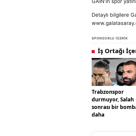
GAİN'in spor yatırı
Detaylı bilgilere G
www.galatasaray.
SPONSORLU IÇERIK