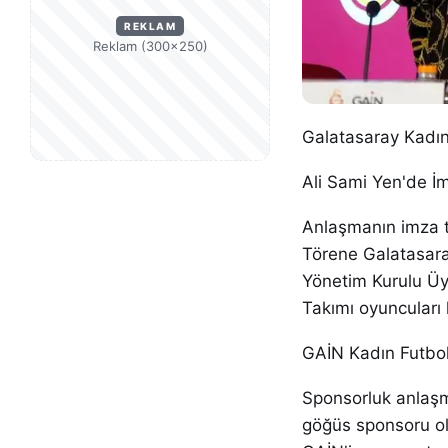
REKLAM
Reklam (300×250)
Galatasaray Kadın
Ali Sami Yen'de İ
Anlaşmanın imza t
Törene Galatasara
Yönetim Kurulu Üy
Takımı oyuncuları k
GAİN Kadın Futbol
Sponsorluk anlaşm
göğüs sponsoru old