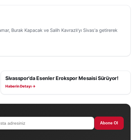
amar, Burak Kapacak ve Salih Kavrazlı'yı Sivas'a getirerek
Sivasspor'da Esenler Erokspor Mesaisi Sürüyor!
SIVASSPOR HABERLERI
Haberin Detayı →
Abone Ol