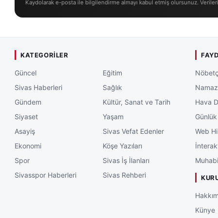
Kaydolarak e-posta ile bilgilendirme almayı kabul etmiş olursunuz. Veriler
KATEGORILER
FAYD
Güncel
Eğitim
Nöbetç
Sivas Haberleri
Sağlık
Namaz 
Gündem
Kültür, Sanat ve Tarih
Hava 
Siyaset
Yaşam
Günlük
Asayiş
Sivas Vefat Edenler
Web Hi
Ekonomi
Köşe Yazıları
İnterak
Spor
Sivas İş İlanları
Muhabi
Sivasspor Haberleri
Sivas Rehberi
KUR
Hakkım
Künye