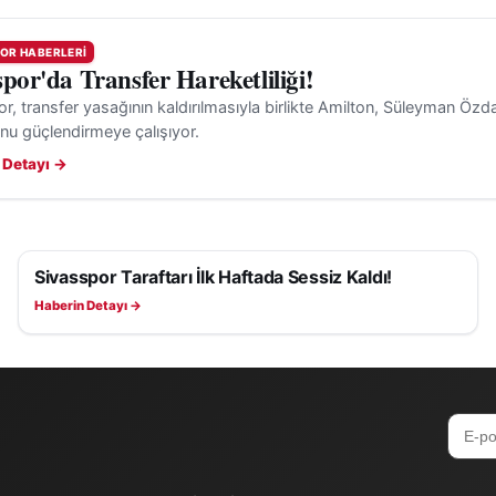
OR HABERLERI
spor'da Transfer Hareketliliği!
r, transfer yasağının kaldırılmasıyla birlikte Amilton, Süleyman Özd
nu güçlendirmeye çalışıyor.
 Detayı →
Sivasspor Taraftarı İlk Haftada Sessiz Kaldı!
SIVASSPOR HABERLERI
Haberin Detayı →