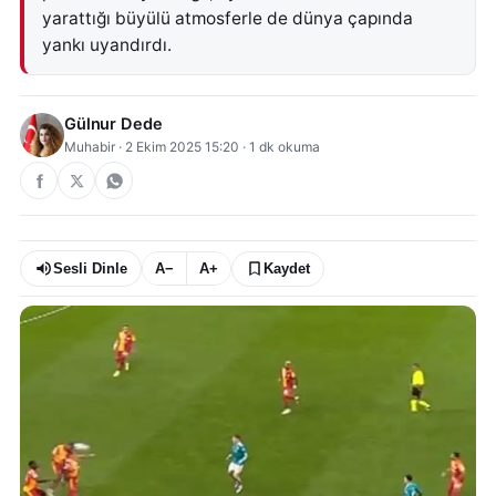
yarattığı büyülü atmosferle de dünya çapında
yankı uyandırdı.
Gülnur Dede
Muhabir
·
2 Ekim 2025 15:20
·
1
dk okuma
Sesli Dinle
A−
A+
Kaydet