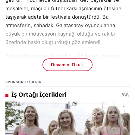
getirdi. Tribünlerde oluşturulan dev bayraklar ve
meşaleler, maçı bir futbol karşılaşmasının ötesine
taşıyarak adeta bir festivale dönüştürdü. Bu
atmosferin, sahadaki Galatasaray oyuncularına
büyük bir motivasyon kaynağı olduğu ve rakibi
üzerinde baskı oluşturduğu gözlemlendi.
Avrupa Basınından Övgü Dolu Sözler Uluslararası
spor medyası, Galatasaray'ın ev sahibi olduğu
Devamını Oku ↓
maçlarda yaşanan bu muhteşem ambiyansı geniş
yer vererek haberleştirdi. Yabancı yayın kuruluşları,
SPONSORLU IÇERIK
canlı yayınlar sırasında seyircilere bu eşsiz ortamı
izlettirirken, spikerler ve yorumcular coşkulu taraftar
grubunu "inanılmaz" ve "nefes kesici" gibi sıfatlarla
tanımladı. Bu durum, Galatasaray'ın Avrupa
futbolundaki marka değerini bir kez daha pekiştirdi.