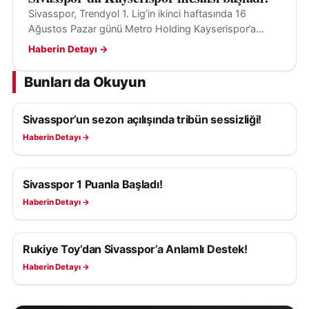
Sivasspor, Trendyol 1. Lig’in ikinci haftasında 16
Ağustos Pazar günü Metro Holding Kayserispor’a
konuk olacak; hedef ilk galibiyet ve transfer takviyeleri.
Haberin Detayı →
Bunları da Okuyun
Sivasspor’un sezon açılışında tribün sessizliği!
SIVASSPOR HABERLERI
Haberin Detayı →
Sivasspor 1 Puanla Başladı!
SIVASSPOR HABERLERI
Haberin Detayı →
Rukiye Toy’dan Sivasspor’a Anlamlı Destek!
SIVASSPOR HABERLERI
Haberin Detayı →