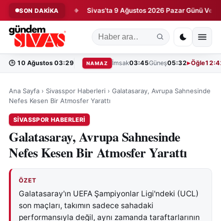
yağa Kaldırdı!
Sivas’ta 9 Ağustos 2026 Pazar Günü Vefat Eden
SON DAKİKA
◆
🕒
10 Ağustos 03:29
İmsak
03:45
Güneş
05:32
Öğle
12:4
NAMAZ
Ana Sayfa
›
Sivasspor Haberleri
›
Galatasaray, Avrupa Sahnesinde
Nefes Kesen Bir Atmosfer Yarattı
SIVASSPOR HABERLERI
Galatasaray, Avrupa Sahnesinde
Nefes Kesen Bir Atmosfer Yarattı
ÖZET
Galatasaray'ın UEFA Şampiyonlar Ligi'ndeki (UCL)
son maçları, takımın sadece sahadaki
performansıyla değil, aynı zamanda taraftarlarının