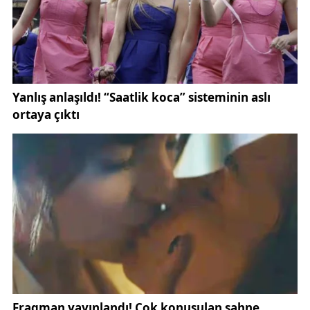
Sahadaki Performansla Birleşen Güç Taraftar
desteği, Galatasaray'ın Şampiyonlar Ligi'ndeki
iddiasının ayrılmaz bir parçası haline geldi.
Oyuncular, çıktıkları her Avrupa maçında bu desteğin
farkında olduklarını ve sahada bunun karşılığını
vermek için ellerinden geleni yaptıklarını ifade
ediyor. Taraftarın desteği ve oyuncuların
performansı birleştiğinde, Galatasaray'ın Avrupa'da
zorlu rakiplere karşı önemli sonuçlar almasının önü
açılıyor.