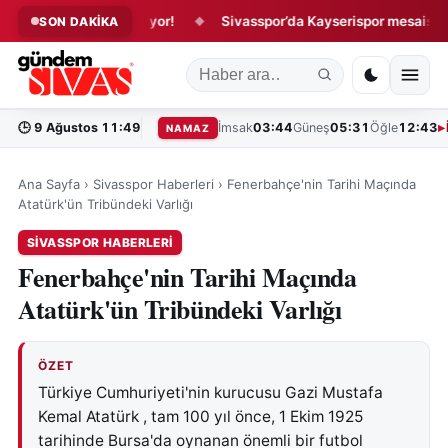
 oynarken o çalışıyor!
Sivasspor’da Kayserispor mesaisi başlad
SON DAKİKA
◆
🕒
9 Ağustos 11:49
İmsak
03:44
Güneş
05:31
Öğle
12:43
NAMAZ
Ana Sayfa
›
Sivasspor Haberleri
›
Fenerbahçe'nin Tarihi Maçında
Atatürk'ün Tribündeki Varlığı
SIVASSPOR HABERLERI
Fenerbahçe'nin Tarihi Maçında
Atatürk'ün Tribündeki Varlığı
ÖZET
Türkiye Cumhuriyeti'nin kurucusu Gazi Mustafa
Kemal Atatürk , tam 100 yıl önce, 1 Ekim 1925
tarihinde Bursa'da oynanan önemli bir futbol