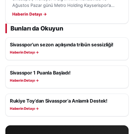
Ağustos Pazar günü Metro Holding Kayserispor’a
konuk olacak; hedef ilk galibiyet ve transfer takviyeleri.
Haberin Detayı →
Bunları da Okuyun
Sivasspor’un sezon açılışında tribün sessizliği!
SIVASSPOR HABERLERI
Haberin Detayı →
Sivasspor 1 Puanla Başladı!
SIVASSPOR HABERLERI
Haberin Detayı →
Rukiye Toy’dan Sivasspor’a Anlamlı Destek!
SIVASSPOR HABERLERI
Haberin Detayı →