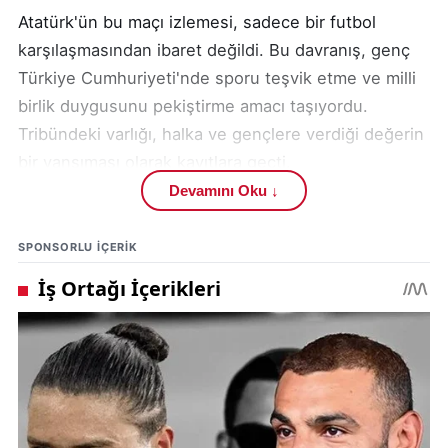
Atatürk'ün bu maçı izlemesi, sadece bir futbol
karşılaşmasından ibaret değildi. Bu davranış, genç
Türkiye Cumhuriyeti'nde sporu teşvik etme ve milli
birlik duygusunu pekiştirme amacı taşıyordu.
Tribündeki varlığı, halka ve gençlere verdiği değerin
bir yansıması olarak kayıtlara geçti.
Devamını Oku ↓
Fenerbahçe Kulübü için, kurucu lideri tarafından bir
maçta bu şekilde onurlandırılmak, tarihinin en
SPONSORLU IÇERIK
değerli anlarından birini oluşturuyor. Bu olay,
kulübün sadece sportif başarılarıyla değil, aynı
zamanda ülkenin tarihsel sürecindeki yeriyle de
gurur duyduğu bir mirası temsil ediyor.