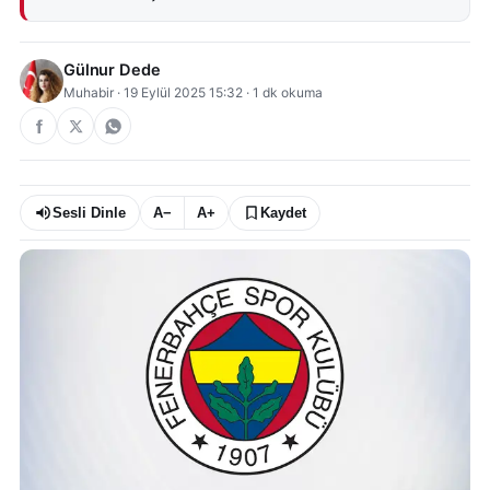
Gülnur Dede
Muhabir
·
19 Eylül 2025 15:32
·
1
dk okuma
Sesli Dinle
A−
A+
Kaydet