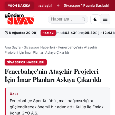
u kanun teklifi yasalaştı!
Sivasspor 1 Puanla Başladı!
“B
SON DAKİKA
◆
◆
🕒
8 Ağustos 20:09
İmsak
03:43
Güneş
05:30
Öğle
12:43
İ
NAMAZ
Ana Sayfa
›
Sivasspor Haberleri
›
Fenerbahçe'nin Ataşehir
Projeleri İçin İmar Planları Askıya Çıkarıldı
SIVASSPOR HABERLERI
Fenerbahçe'nin Ataşehir Projeleri
İçin İmar Planları Askıya Çıkarıldı
ÖZET
Fenerbahçe Spor Kulübü , mali bağımsızlığını
güçlendirecek önemli bir adım attı. Kulüp ile Emlak
Konut GYO A.Ş.