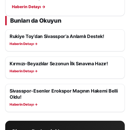
Taşdemir, eksiklerin tamamlanacağını belirtti.
Haberin Detayı →
Bunları da Okuyun
Rukiye Toy’dan Sivasspor’a Anlamlı Destek!
SIVASSPOR HABERLERI
Haberin Detayı →
Kırmızı-Beyazlılar Sezonun İlk Sınavına Hazır!
SIVASSPOR HABERLERI
Haberin Detayı →
Sivasspor-Esenler Erokspor Maçının Hakemi Belli
SIVASSPOR HABERLERI
Oldu!
Haberin Detayı →