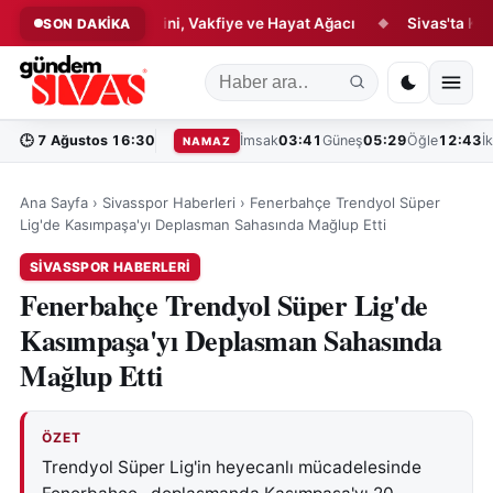
ıllık Hikâyesi: Çini, Vakfiye ve Hayat Ağacı
Sivas'ta Kültür ve
SON DAKİKA
◆
🕒
7 Ağustos 16:30
İmsak
03:41
Güneş
05:29
Öğle
12:43
İ
NAMAZ
Ana Sayfa
›
Sivasspor Haberleri
›
Fenerbahçe Trendyol Süper
Lig'de Kasımpaşa'yı Deplasman Sahasında Mağlup Etti
SIVASSPOR HABERLERI
Fenerbahçe Trendyol Süper Lig'de
Kasımpaşa'yı Deplasman Sahasında
Mağlup Etti
ÖZET
Trendyol Süper Lig'in heyecanlı mücadelesinde