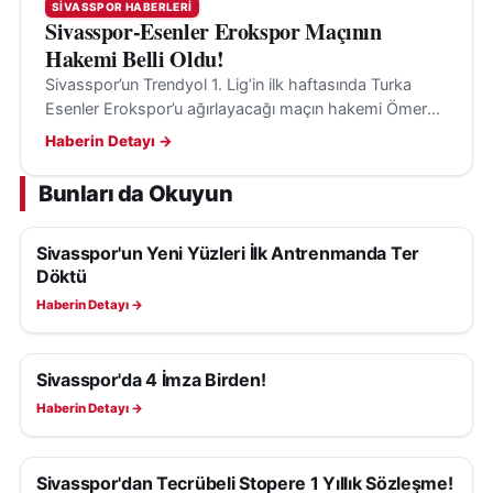
SIVASSPOR HABERLERI
Sivasspor-Esenler Erokspor Maçının
Hakemi Belli Oldu!
Sivasspor’un Trendyol 1. Lig’in ilk haftasında Turka
Esenler Erokspor’u ağırlayacağı maçın hakemi Ömer
Tolga Güldibi oldu. Karşılaşma 8 Ağustos’ta Sivas’ta
Haberin Detayı →
oynanacak.
Bunları da Okuyun
Sivasspor'un Yeni Yüzleri İlk Antrenmanda Ter
SIVASSPOR HABERLERI
Döktü
Haberin Detayı →
Sivasspor'da 4 İmza Birden!
SIVASSPOR HABERLERI
Haberin Detayı →
Sivasspor'dan Tecrübeli Stopere 1 Yıllık Sözleşme!
SIVASSPOR HABERLERI