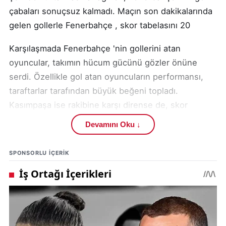
çabaları sonuçsuz kalmadı. Maçın son dakikalarında
gelen gollerle Fenerbahçe , skor tabelasını 20
Karşılaşmada Fenerbahçe 'nin gollerini atan
oyuncular, takımın hücum gücünü gözler önüne
serdi. Özellikle gol atan oyuncuların performansı,
taraftarlar tarafından büyük beğeni topladı.
Kasımpaşa ise rakibine karşı dirense de, skor
üretmekte zorlandı.
Devamını Oku ↓
Bu galibiyetle Fenerbahçe , Trendyol Süper Lig'deki
SPONSORLU IÇERIK
puanını artırdı. Takım, gelecek maçlarda da aynı
başarıyı göstermek için hazırlıklarına başlayacak.
Ligdeki puan durumu ve gelecek maçlar,
futbolseverler tarafından merakla takip edilecek.