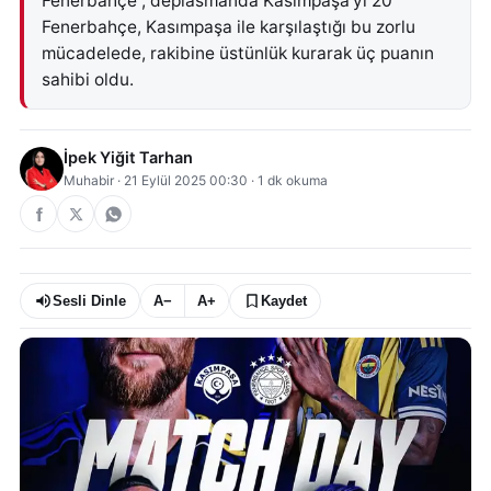
Fenerbahçe , deplasmanda Kasımpaşa'yı 20
Fenerbahçe, Kasımpaşa ile karşılaştığı bu zorlu
mücadelede, rakibine üstünlük kurarak üç puanın
sahibi oldu.
İpek Yiğit Tarhan
Muhabir
·
21 Eylül 2025 00:30
·
1
dk okuma
Sesli Dinle
A−
A+
Kaydet