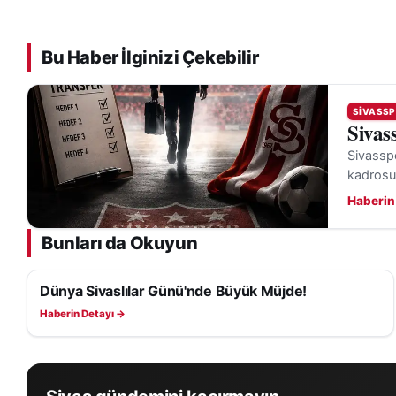
Bu Haber İlginizi Çekebilir
SIVASSP
Sivas
Sivasspo
kadrosu
Haberin
Bunları da Okuyun
Dünya Sivaslılar Günü'nde Büyük Müjde!
SIVASSPOR HABERLERI
Haberin Detayı →