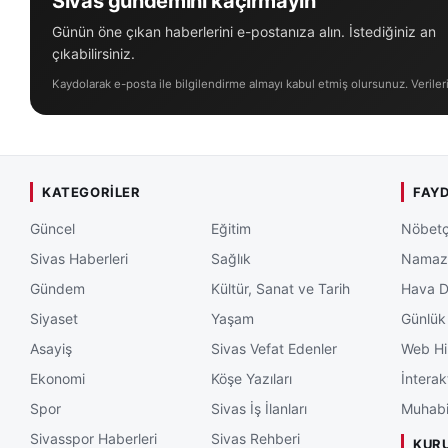
Sivas gündemini kaçırmayın
Günün öne çıkan haberlerini e-postanıza alın. İstediğiniz an
çıkabilirsiniz.
Kaydolarak e-posta ile bilgilendirme almayı kabul etmiş olursunuz. Veriler
KATEGORILER
FAYD
Güncel
Eğitim
Nöbetç
Sivas Haberleri
Sağlık
Namaz 
Gündem
Kültür, Sanat ve Tarih
Hava 
Siyaset
Yaşam
Günlük
Asayiş
Sivas Vefat Edenler
Web Hi
Ekonomi
Köşe Yazıları
İnterak
Spor
Sivas İş İlanları
Muhabi
Sivasspor Haberleri
Sivas Rehberi
KUR