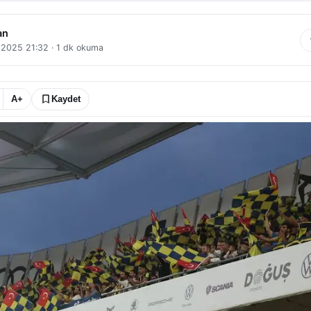
an
l 2025 21:32
·
1
dk okuma
A+
Kaydet