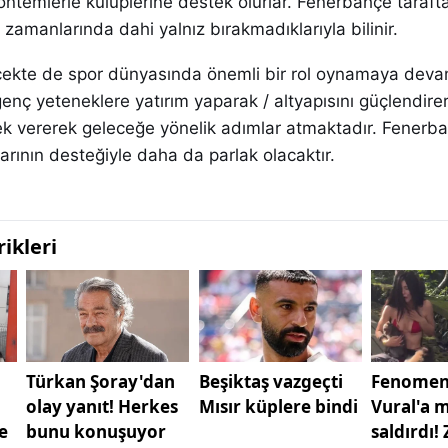
ntemlerle kulüplerine destek olurlar. Fenerbahçe taraftar
 zamanlarında dahi yalnız bırakmadıklarıyla bilinir.
cekte de spor dünyasında önemli bir rol oynamaya dev
genç yeteneklere yatırım yaparak / altyapısını güçlendirer
ek vererek geleceğe yönelik adımlar atmaktadır. Fenerba
larının desteğiyle daha da parlak olacaktır.