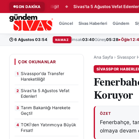
 Transfer Hareketliliği!
Sivas'ta 5 Ağustos Vefat Edenler!
SON DAKİKA
◆
◆
Güncel
Sivas Haberleri
Gündem
Si
🕒
6 Ağustos 03:54
İmsak
03:40
Güneş
05:28
Öğle
12:
NAMAZ
Ana Sayfa
›
Sivasspor H
ÇOK OKUNANLAR
SIVASSPOR HABERLE
Sivasspor'da Transfer
1
Fenerbahç
Hareketliliği!
Koruyor
Sivas'ta 5 Ağustos Vefat
2
Edenler!
Tarım Bakanlığı Harekete
3
Geçti!
ÖZET
Fenerbahçe, tara
TOKİ'den Yatırımcıya Büyük
4
olmaya devam e
Fırsat!