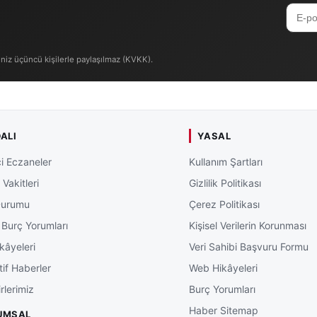
iniz üçüncü kişilerle paylaşılmaz (KVKK).
ALI
YASAL
i Eczaneler
Kullanım Şartları
Vakitleri
Gizlilik Politikası
Durumu
Çerez Politikası
 Burç Yorumları
Kişisel Verilerin Korunması
kâyeleri
Veri Sahibi Başvuru Formu
tif Haberler
Web Hikâyeleri
rlerimiz
Burç Yorumları
Haber Sitemap
UMSAL