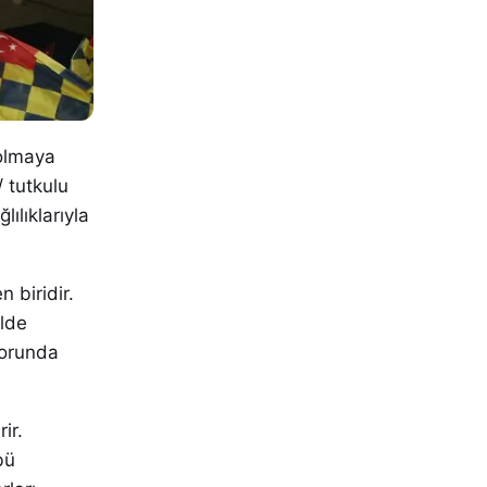
 olmaya
/ tutkulu
lılıklarıyla
 biridir.
elde
porunda
ir.
bü