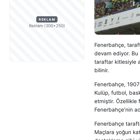
REKLAM
Reklam (300×250)
Fenerbahçe, taraft
devam ediyor. Bu d
taraftar kitlesiyle 
bilinir.
Fenerbahçe, 1907 y
Kulüp, futbol, bas
etmiştir. Özellikl
Fenerbahçe'nin ad
Fenerbahçe taraftar
Maçlara yoğun katı