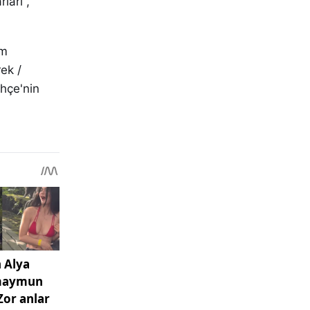
ları ,
am
ek /
hçe'nin