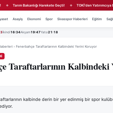
Tarım Bakanlığı Harekete Geçti!
TOKİ'den Yatırımcıya Büyük 
◆
yaset
Asayiş
Ekonomi
Spor
Sivasspor Haberleri
Eğitim
Sağl
43
İkindi
16:34
Akşam
19:47
Yatsı
21:18
aberleri
›
Fenerbahçe Taraftarlarının Kalbindeki Yerini Koruyor
RI
e Taraftarlarının Kalbindeki 
ftarlarının kalbinde derin bir yer edinmiş bir spor kulü
diyor.