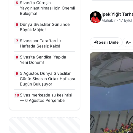
Sivas'ta Güreşin
5
Yaygınlaştırılması İçin Önemli
Buluşma!
İpek Yiğit Tarh
Muhabir
·
17 Eylü
Dünya Sivaslılar Günü'nde
6
Büyük Müjde!
Sivasspor Taraftarı İlk
7
Sesli Dinle
A−
Haftada Sessiz Kaldı!
Sivas'ta Sendikal Yapıda
8
Yeni Dönem!
5 Ağustos Dünya Sivaslılar
9
Günü: Sivas'ın Ortak Hafızası
Bugün Buluşuyor
Sivas merkezde su kesintisi
10
— 6 Ağustos Perşembe