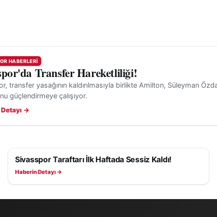
OR HABERLERI
spor'da Transfer Hareketliliği!
r, transfer yasağının kaldırılmasıyla birlikte Amilton, Süleyman Özd
nu güçlendirmeye çalışıyor.
 Detayı →
Sivasspor Taraftarı İlk Haftada Sessiz Kaldı!
SIVASSPOR HABERLERI
Haberin Detayı →