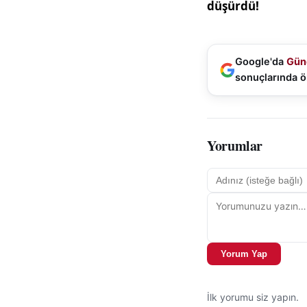
Google'da
Gün
sonuçlarında ö
Yorumlar
Yorum Yap
İlk yorumu siz yapın.