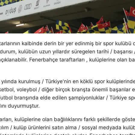
arlarının kalbinde derin bir yer edinmiş bir spor kulübü
urum, kulübün uzun yıllardır süregelen tarihi / başarısı 
açıklanabilir. Fenerbahçe taraftarları , kulüplerine olan bağ
ılında kurulmuş / Türkiye'nin en köklü spor kulüplerinden
ketbol, voleybol / diğer birçok branşta önemli başarılar 
e futbol branşında elde edilen şampiyonluklar / Türkiye s
ını duyurmuştur.
ları, kulüplerine olan bağlılıklarını farklı şekillerde göster
lım / kulüp ürünlerini satın alma / sosyal medyada kulü