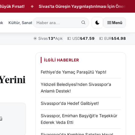
Fırsat!
Sivas'ta Güreşin Yaygınlaştırılması İçin Önemli Buluşma
◆
ık
Kültür, Sanat ve Tarih
Yaşam
Sivas Vefat Edenler
Köşe Yazılar
Menü
☀️
Sivas
13°
Açık
💵 USD
₺
47.59
💶 EUR
₺
54.98
İLGILI HABERLER
Fethiye'de Yamaç Paraşütü Yaptı!
Yerini
Yıldızeli Belediyesi'nden Sivasspor'a
Anlamlı Destek!
Sivasspor'da Hedef Galibiyet!
Sivasspor, Emirhan Başyiğit'e Teşekkür
bü
Ederek Veda Etti
Sivasspor'da Kombine Satışları Hayal