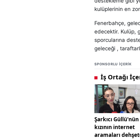
destekleme gibi yö
kulüplerinin en zor
Fenerbahçe, gele
edecektir. Kulüp, 
sporcularına dest
geleceği , taraftar
SPONSORLU IÇERIK