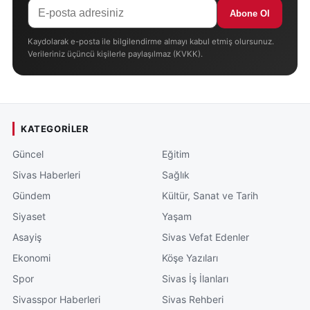
Abone Ol
Kaydolarak e-posta ile bilgilendirme almayı kabul etmiş olursunuz.
Verileriniz üçüncü kişilerle paylaşılmaz (KVKK).
KATEGORILER
Güncel
Eğitim
Sivas Haberleri
Sağlık
Gündem
Kültür, Sanat ve Tarih
Siyaset
Yaşam
Asayiş
Sivas Vefat Edenler
Ekonomi
Köşe Yazıları
Spor
Sivas İş İlanları
Sivasspor Haberleri
Sivas Rehberi