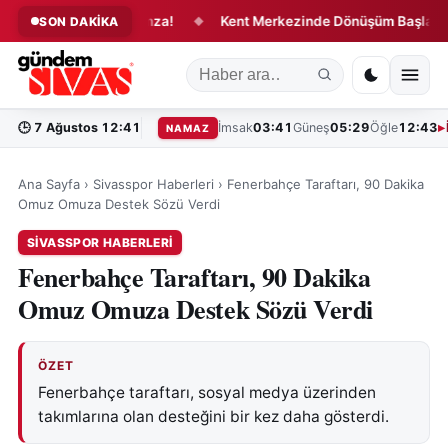
ri Değiştirecek İmza!
Kent Merkezinde Dönüşüm Başladı!
SON DAKİKA
◆
◆
🕒
7 Ağustos 12:41
İmsak
03:41
Güneş
05:29
Öğle
12:43
NAMAZ
Ana Sayfa
›
Sivasspor Haberleri
›
Fenerbahçe Taraftarı, 90 Dakika
Omuz Omuza Destek Sözü Verdi
SIVASSPOR HABERLERI
Fenerbahçe Taraftarı, 90 Dakika
Omuz Omuza Destek Sözü Verdi
ÖZET
Fenerbahçe taraftarı, sosyal medya üzerinden
takımlarına olan desteğini bir kez daha gösterdi.