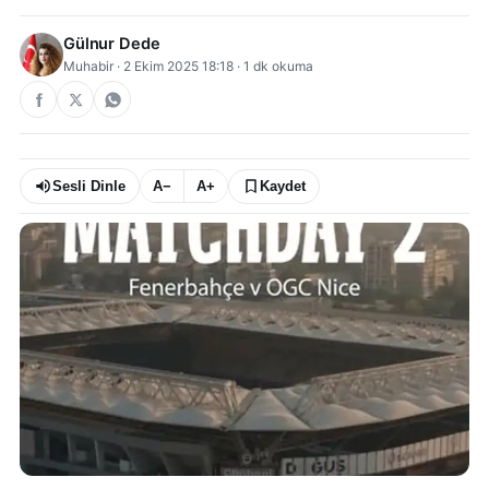
Gülnur Dede
Muhabir
·
2 Ekim 2025 18:18
·
1
dk okuma
Sesli Dinle
A−
A+
Kaydet