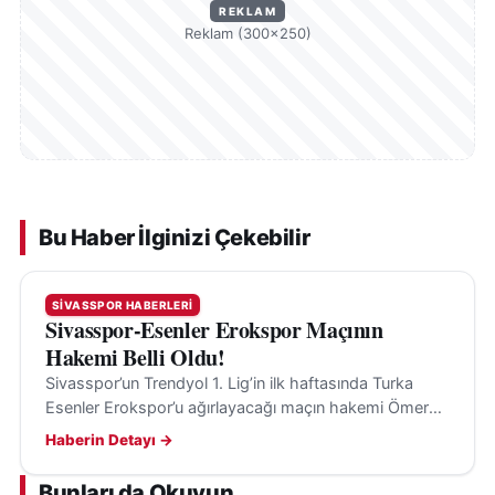
REKLAM
Reklam (300×250)
Bu Haber İlginizi Çekebilir
SIVASSPOR HABERLERI
Sivasspor-Esenler Erokspor Maçının
Hakemi Belli Oldu!
Sivasspor’un Trendyol 1. Lig’in ilk haftasında Turka
Esenler Erokspor’u ağırlayacağı maçın hakemi Ömer
Tolga Güldibi oldu. Karşılaşma 8 Ağustos’ta Sivas’ta
Haberin Detayı →
oynanacak.
Bunları da Okuyun