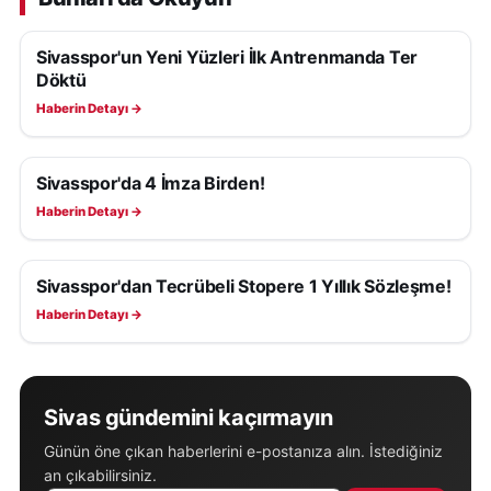
Sivasspor'un Yeni Yüzleri İlk Antrenmanda Ter
SIVASSPOR HABERLERI
Döktü
Haberin Detayı →
Sivasspor'da 4 İmza Birden!
SIVASSPOR HABERLERI
Haberin Detayı →
Sivasspor'dan Tecrübeli Stopere 1 Yıllık Sözleşme!
SIVASSPOR HABERLERI
Haberin Detayı →
Sivas gündemini kaçırmayın
Günün öne çıkan haberlerini e-postanıza alın. İstediğiniz
an çıkabilirsiniz.