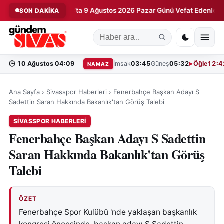
rdı!
Sivas’ta 9 Ağustos 2026 Pazar Günü Vefat Edenler
SON DAKİKA
◆
◆
🕒
10 Ağustos 04:09
İmsak
03:45
Güneş
05:32
Öğle
12:4
NAMAZ
Ana Sayfa
›
Sivasspor Haberleri
›
Fenerbahçe Başkan Adayı S
Sadettin Saran Hakkında Bakanlık'tan Görüş Talebi
SIVASSPOR HABERLERI
Fenerbahçe Başkan Adayı S Sadettin
Saran Hakkında Bakanlık'tan Görüş
Talebi
ÖZET
Fenerbahçe Spor Kulübü 'nde yaklaşan başkanlık