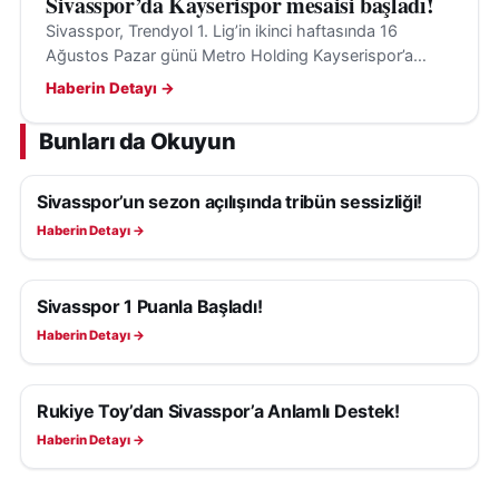
Sivasspor’da Kayserispor mesaisi başladı!
Sivasspor, Trendyol 1. Lig’in ikinci haftasında 16
Ağustos Pazar günü Metro Holding Kayserispor’a
konuk olacak; hedef ilk galibiyet ve transfer takviyeleri.
Haberin Detayı →
Bunları da Okuyun
Sivasspor’un sezon açılışında tribün sessizliği!
SIVASSPOR HABERLERI
Haberin Detayı →
Sivasspor 1 Puanla Başladı!
SIVASSPOR HABERLERI
Haberin Detayı →
Rukiye Toy’dan Sivasspor’a Anlamlı Destek!
SIVASSPOR HABERLERI
Haberin Detayı →