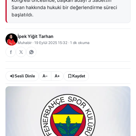
kongresi öncesinde, başkan adayı S Sadettin
Saran hakkında hukuki bir değerlendirme süreci
başlatıldı.
İpek Yiğit Tarhan
Muhabir
·
19 Eylül 2025 15:32
·
1
dk okuma
Sesli Dinle
A−
A+
Kaydet