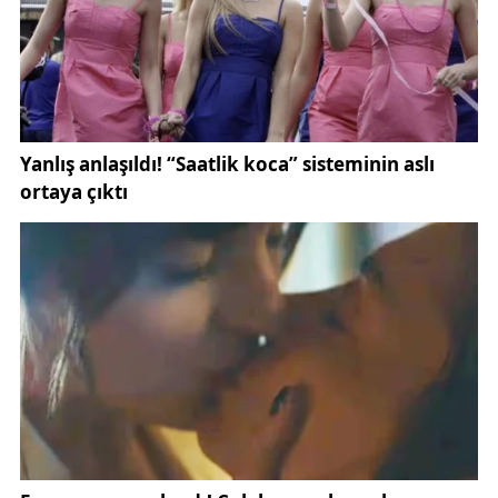
Federasyonu'ndan (TFF) istenen görüş ise 19 Eylül
2025 tarihinde kulübe ulaştırıldı. Konuyla ilgili
kamuoyuna daha fazla bilgi verilmemesi üzerine
detaylar açıklanmadı.
Fenerbahçe Spor Kulübü Genel Sekreteri ve
Yönetim Kurulu Üyesi Burak Ç. Kızılhan, konuya
ilişkin kamuoyunu bilgilendirdi.