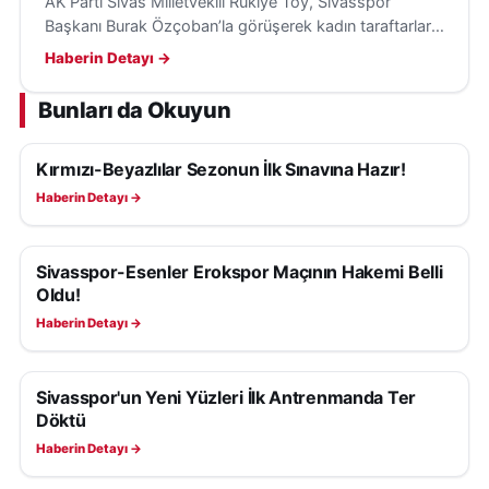
AK Parti Sivas Milletvekili Rukiye Toy, Sivasspor
Başkanı Burak Özçoban’la görüşerek kadın taraftarların
maçları tribünden izlemesi için loca desteği sağladı.
Haberin Detayı →
Bunları da Okuyun
Kırmızı-Beyazlılar Sezonun İlk Sınavına Hazır!
SIVASSPOR HABERLERI
Haberin Detayı →
Sivasspor-Esenler Erokspor Maçının Hakemi Belli
SIVASSPOR HABERLERI
Oldu!
Haberin Detayı →
Sivasspor'un Yeni Yüzleri İlk Antrenmanda Ter
SIVASSPOR HABERLERI
Döktü
Haberin Detayı →