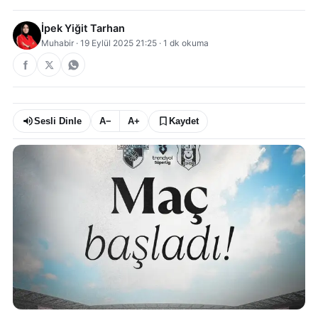
İpek Yiğit Tarhan
Muhabir
·
19 Eylül 2025 21:25
·
1
dk okuma
Sesli Dinle
A−
A+
Kaydet