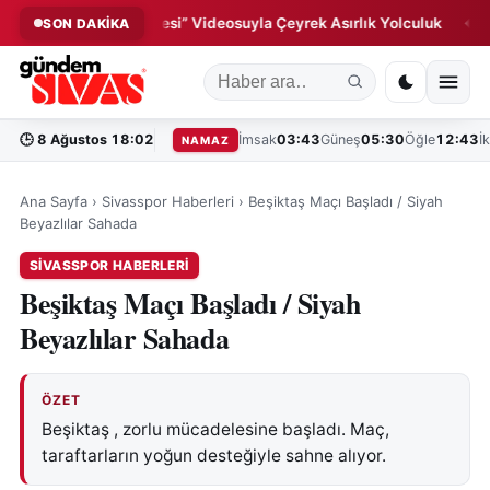
ı: “Milletin Hikâyesi” Videosuyla Çeyrek Asırlık Yolculuk
Kanga
SON DAKİKA
◆
🕒
8 Ağustos 18:02
İmsak
03:43
Güneş
05:30
Öğle
12:43
İ
NAMAZ
Ana Sayfa
›
Sivasspor Haberleri
›
Beşiktaş Maçı Başladı / Siyah
Beyazlılar Sahada
SIVASSPOR HABERLERI
Beşiktaş Maçı Başladı / Siyah
Beyazlılar Sahada
ÖZET
Beşiktaş , zorlu mücadelesine başladı. Maç,
taraftarların yoğun desteğiyle sahne alıyor.