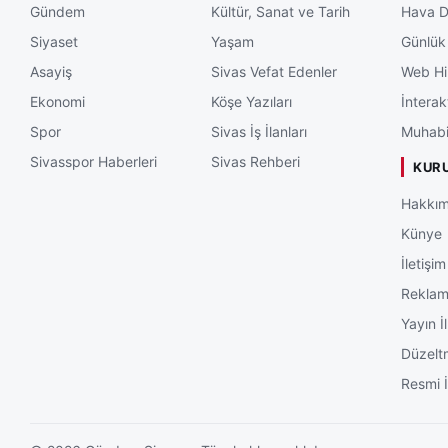
Gündem
Kültür, Sanat ve Tarih
Hava 
Siyaset
Yaşam
Günlük
Asayiş
Sivas Vefat Edenler
Web Hi
Ekonomi
Köşe Yazıları
İnterak
Spor
Sivas İş İlanları
Muhabi
Sivasspor Haberleri
Sivas Rehberi
KUR
Hakkım
Künye
İletişim
Rekla
Yayın İl
Düzelt
Resmi İ