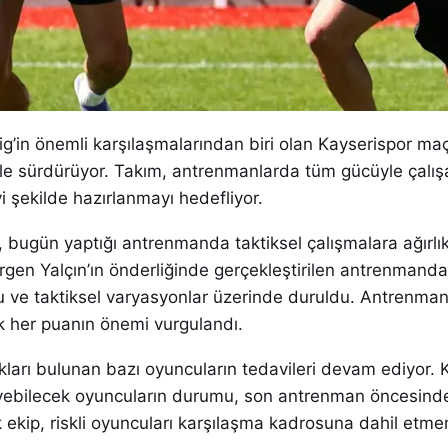
ig’in önemli karşılaşmalarından biri olan Kayserispor maç
izlikle sürdürüyor. Takım, antrenmanlarda tüm gücüyle çalı
i şekilde hazırlanmayı hedefliyor.
, bugün yaptığı antrenmanda taktiksel çalışmalara ağırlık
rgen Yalçın’ın önderliğinde gerçekleştirilen antrenmanda
 ve taktiksel varyasyonlar üzerinde duruldu. Antrenma
k her puanın önemi vurgulandı.
ıkları bulunan bazı oyuncuların tedavileri devam ediyor. 
ebilecek oyuncuların durumu, son antrenman öncesinde
 ekip, riskli oyuncuları karşılaşma kadrosuna dahil etm