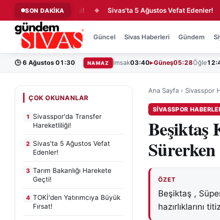
ransfer Hareketliliği!
Sivas'ta 5 Ağustos Vefat Edenler!
SON DAKİKA
◆
◆
Güncel
Sivas Haberleri
Gündem
Si
🕒
6 Ağustos 01:30
İmsak
03:40
Güneş
05:28
Öğle
12:
NAMAZ
Ana Sayfa
›
Sivasspor H
ÇOK OKUNANLAR
SIVASSPOR HABERLE
Sivasspor'da Transfer
1
Beşiktaş 
Hareketliliği!
Sürerken 
Sivas'ta 5 Ağustos Vefat
2
Edenler!
Tarım Bakanlığı Harekete
3
Geçti!
ÖZET
Beşiktaş , Süpe
TOKİ'den Yatırımcıya Büyük
4
hazırlıklarını tit
Fırsat!