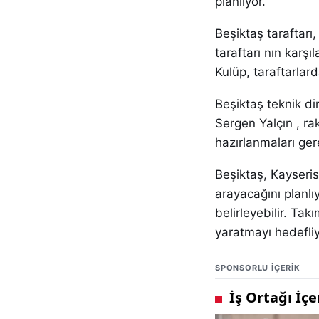
planlıyor.
Beşiktaş taraftarı
taraftarı nın karş
Kulüp, taraftarlar
Beşiktaş teknik di
Sergen Yalçın , ra
hazırlanmaları gere
Beşiktaş, Kayseris
arayacağını planlı
belirleyebilir. Tak
yaratmayı hedefliy
SPONSORLU IÇERIK