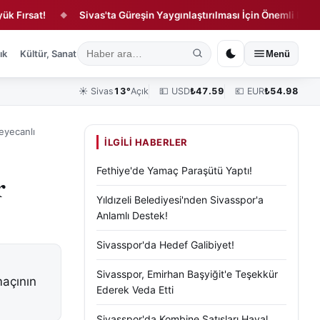
rsat!
Sivas'ta Güreşin Yaygınlaştırılması İçin Önemli Buluşma!
◆
ık
Kültür, Sanat ve Tarih
Yaşam
Sivas Vefat Edenler
Köşe Yazılar
Menü
☀️
Sivas
13°
Açık
💵 USD
₺
47.59
💶 EUR
₺
54.98
eyecanlı
İLGILI HABERLER
Fethiye'de Yamaç Paraşütü Yaptı!
r
Yıldızeli Belediyesi'nden Sivasspor'a
Anlamlı Destek!
Sivasspor'da Hedef Galibiyet!
Sivasspor, Emirhan Başyiğit'e Teşekkür
maçının
Ederek Veda Etti
Sivasspor'da Kombine Satışları Hayal