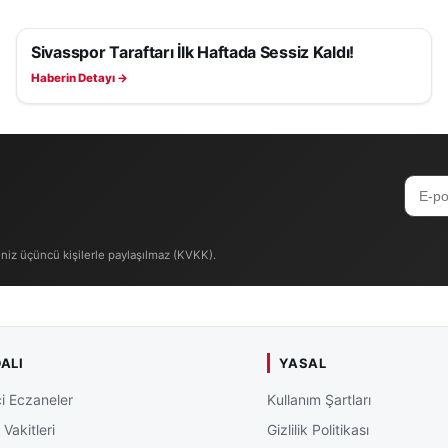
Sivasspor Taraftarı İlk Haftada Sessiz Kaldı!
SIVASSPOR HABERLERI
Haberin Detayı →
iniz üçüncü kişilerle paylaşılmaz (KVKK).
ALI
YASAL
i Eczaneler
Kullanım Şartları
Vakitleri
Gizlilik Politikası