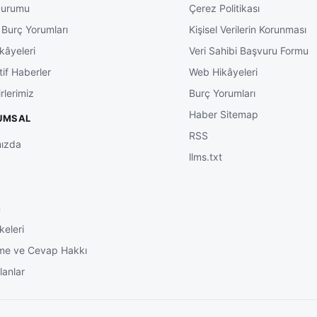
Durumu
Çerez Politikası
 Burç Yorumları
Kişisel Verilerin Korunması
kâyeleri
Veri Sahibi Başvuru Formu
tif Haberler
Web Hikâyeleri
rlerimiz
Burç Yorumları
Haber Sitemap
UMSAL
RSS
ızda
llms.txt
m
keleri
me ve Cevap Hakkı
lanlar