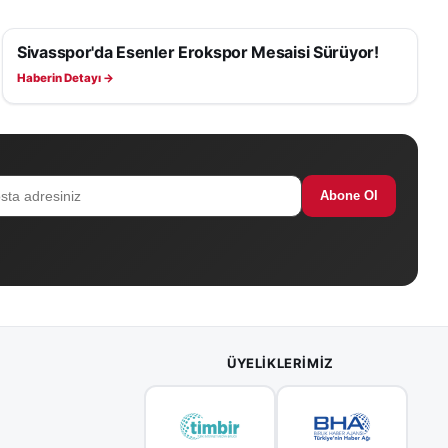
Sivasspor'da Esenler Erokspor Mesaisi Sürüyor!
SIVASSPOR HABERLERI
Haberin Detayı →
Abone Ol
ÜYELIKLERIMIZ