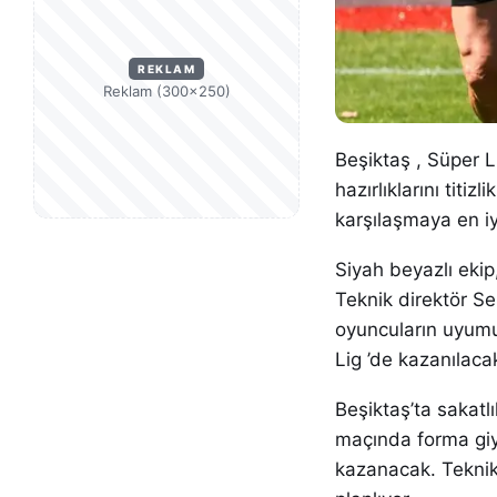
REKLAM
Reklam (300×250)
Beşiktaş , Süper L
hazırlıklarını tit
karşılaşmaya en iy
Siyah beyazlı ekip
Teknik direktör Se
oyuncuların uyumu
Lig ’de kazanılaca
Beşiktaş’ta sakatl
maçında forma giy
kazanacak. Teknik