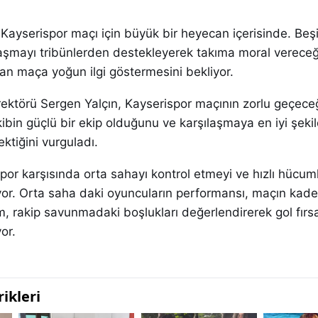
, Kayserispor maçı için büyük bir heyecan içerisinde. Beş
ılaşmayı tribünlerden destekleyerek takıma moral vereceği
dan maça yoğun ilgi göstermesini bekliyor.
rektörü Sergen Yalçın, Kayserispor maçının zorlu geçeceği
kibin güçlü bir ekip olduğunu ve karşılaşmaya en iyi şeki
ktiğini vurguladı.
por karşısında orta sahayı kontrol etmeyi ve hızlı hücuml
yor. Orta saha daki oyuncuların performansı, maçın kader
ım, rakip savunmadaki boşlukları değerlendirerek gol fırsa
or.