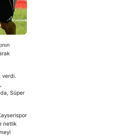
ının
şarak
 verdi.
,
nda, Süper
Kayserispor
 netlik
emeyi