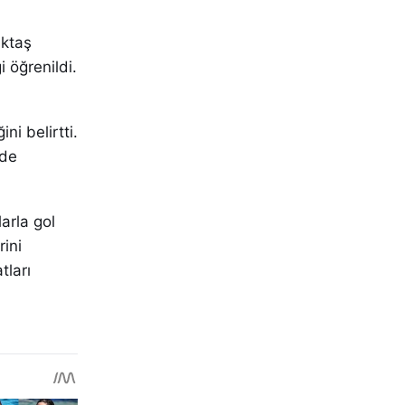
iktaş
 öğrenildi.
ni belirtti.
lde
arla gol
ini
tları