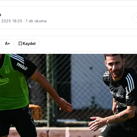
n
l 2025 18:25
·
1
dk okuma
A+
Kaydet