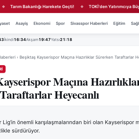
Tarım Bakanlığı Harekete Geçti!
TOKİ'den Yatırımcıya Büyük Fı
◆
yaset
Asayiş
Ekonomi
Spor
Sivasspor Haberleri
Eğitim
Sağl
43
İkindi
16:34
Akşam
19:47
Yatsı
21:18
aberleri
›
Beşiktaş Kayserispor Maçına Hazırlıklar Sürerken Taraftarlar H
RI
Kayserispor Maçına Hazırlıkla
Taraftarlar Heyecanlı
r Lig’in önemli karşılaşmalarından biri olan Kayserispor 
izlikle sürdürüyor.