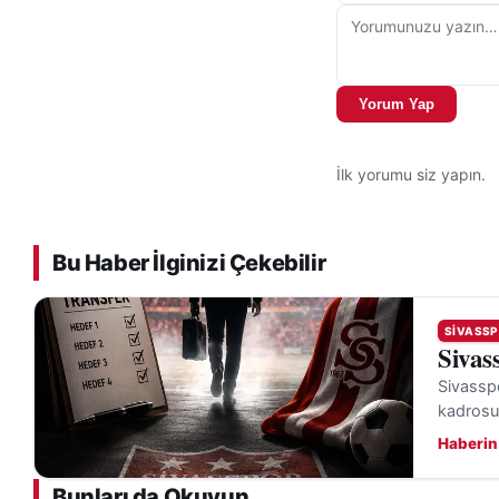
Yorum Yap
İlk yorumu siz yapın.
Bu Haber İlginizi Çekebilir
SIVASSP
Sivas
Sivasspo
kadrosu
Haberin
Bunları da Okuyun