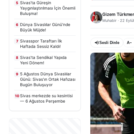
Sivas'ta Güreşin
5
Yaygınlaştırılması İçin Önemli
Buluşma!
Gizem Türkme
Muhabir
·
22 Eylü
Dünya Sivaslılar Günü'nde
6
Büyük Müjde!
Sivasspor Taraftarı İlk
7
Sesli Dinle
A−
Haftada Sessiz Kaldı!
Sivas'ta Sendikal Yapıda
8
Yeni Dönem!
5 Ağustos Dünya Sivaslılar
9
Günü: Sivas'ın Ortak Hafızası
Bugün Buluşuyor
Sivas merkezde su kesintisi
10
— 6 Ağustos Perşembe