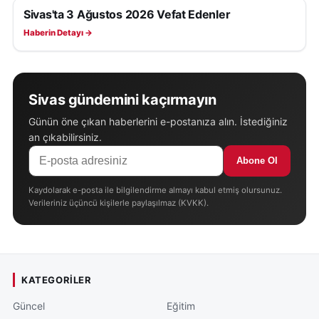
Sivas'ta 3 Ağustos 2026 Vefat Edenler
SIVAS VEFAT EDENLER
Haberin Detayı →
Sivas gündemini kaçırmayın
Günün öne çıkan haberlerini e-postanıza alın. İstediğiniz
an çıkabilirsiniz.
Abone Ol
Kaydolarak e-posta ile bilgilendirme almayı kabul etmiş olursunuz.
Verileriniz üçüncü kişilerle paylaşılmaz (KVKK).
KATEGORILER
Güncel
Eğitim