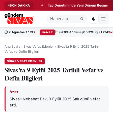
Dönüşüm Başladı!
İlaç Denetiminde Yeni Dönem Resmen Başlad
SON DAKİKA
◆
🕒
7 Ağustos 11:37
İmsak
03:41
Güneş
05:29
Öğle
12:43
NAMAZ
Ana Sayfa
›
Sivas Vefat Edenler
›
Sivas’ta 9 Eylül 2025 Tarihli
Vefat ve Defin Bilgileri
SIVAS VEFAT EDENLER
Sivas’ta 9 Eylül 2025 Tarihli Vefat ve
Defin Bilgileri
ÖZET
Sivaslı Nebahat Bak, 9 Eylül 2025 Salı günü vefat
etti.