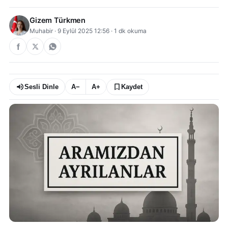
Gizem Türkmen
Muhabir
·
9 Eylül 2025 12:56
·
1
dk okuma
Sesli Dinle
A−
A+
Kaydet