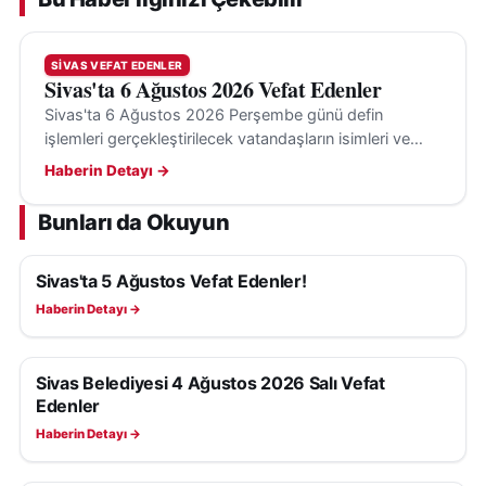
SIVAS VEFAT EDENLER
Sivas'ta 6 Ağustos 2026 Vefat Edenler
Sivas'ta 6 Ağustos 2026 Perşembe günü defin
işlemleri gerçekleştirilecek vatandaşların isimleri ve
cenaze bilgileri belli oldu.
Haberin Detayı →
Bunları da Okuyun
Sivas'ta 5 Ağustos Vefat Edenler!
SIVAS VEFAT EDENLER
Haberin Detayı →
Sivas Belediyesi 4 Ağustos 2026 Salı Vefat
SIVAS VEFAT EDENLER
Edenler
Haberin Detayı →