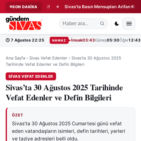
inde Yangın Paniği!
Sivas'ta Basın Mensupları Arifan Külliyesi'
SON DAKİKA
◆
🕒
7 Ağustos 22:25
İmsak
03:43
Güneş
05:30
Öğle
12:43
NAMAZ
Ana Sayfa
›
Sivas Vefat Edenler
›
Sivas’ta 30 Ağustos 2025
Tarihinde Vefat Edenler ve Defin Bilgileri
SIVAS VEFAT EDENLER
Sivas’ta 30 Ağustos 2025 Tarihinde
Vefat Edenler ve Defin Bilgileri
ÖZET
Sivas’ta 30 Ağustos 2025 Cumartesi günü vefat
eden vatandaşların isimleri, defin tarihleri, yerleri
ve taziye adresleri belli oldu.