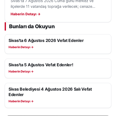
Sivas'ta 7 Ağustos 2026 Cuma günü merkez ve
ilçelerde 11 vatandaş toprağa verilecek; cenaze
namazı saatleri, defin yerleri ve taziye adresleri
Haberin Detayı →
açıklandı.
Bunları da Okuyun
Sivas'ta 6 Ağustos 2026 Vefat Edenler
SIVAS VEFAT EDENLER
Haberin Detayı →
Sivas'ta 5 Ağustos Vefat Edenler!
SIVAS VEFAT EDENLER
Haberin Detayı →
Sivas Belediyesi 4 Ağustos 2026 Salı Vefat
SIVAS VEFAT EDENLER
Edenler
Haberin Detayı →