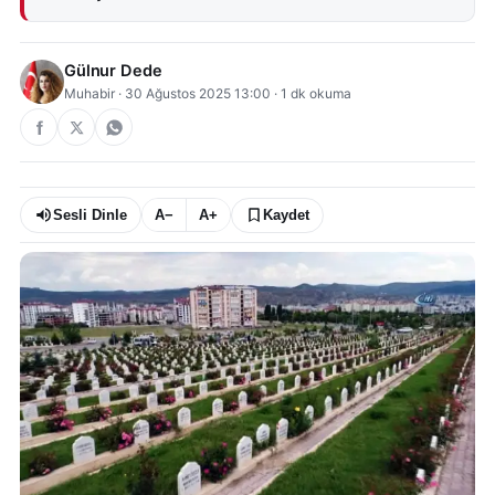
Gülnur Dede
Muhabir
·
30 Ağustos 2025 13:00
·
1
dk okuma
Sesli Dinle
A−
A+
Kaydet