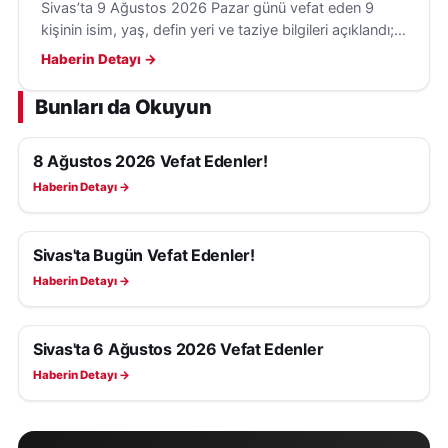
Sivas’ta 9 Ağustos 2026 Pazar günü vefat eden 9
kişinin isim, yaş, defin yeri ve taziye bilgileri açıklandı;
cenazeler merkez, Divriği ve Hafik’te defnedildi.
Haberin Detayı →
Bunları da Okuyun
8 Ağustos 2026 Vefat Edenler!
SIVAS VEFAT EDENLER
Haberin Detayı →
Sivas'ta Bugün Vefat Edenler!
SIVAS VEFAT EDENLER
Haberin Detayı →
Sivas'ta 6 Ağustos 2026 Vefat Edenler
SIVAS VEFAT EDENLER
Haberin Detayı →