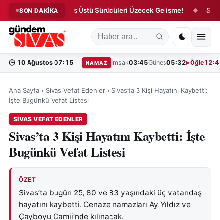
etti!
65 Yaş Üstü Sürücüleri Üzecek Gelişme!
Sivas’ta 
SON DAKİKA
◆
◆
🕒
10 Ağustos 07:15
İmsak
03:45
Güneş
05:32
Öğle
12:4
NAMAZ
Ana Sayfa
›
Sivas Vefat Edenler
›
Sivas’ta 3 Kişi Hayatını Kaybetti:
İşte Bugünkü Vefat Listesi
SIVAS VEFAT EDENLER
Sivas’ta 3 Kişi Hayatını Kaybetti: İşte
Bugünkü Vefat Listesi
ÖZET
Sivas’ta bugün 25, 80 ve 83 yaşındaki üç vatandaş
hayatını kaybetti. Cenaze namazları Ay Yıldız ve
Çayboyu Camii’nde kılınacak.