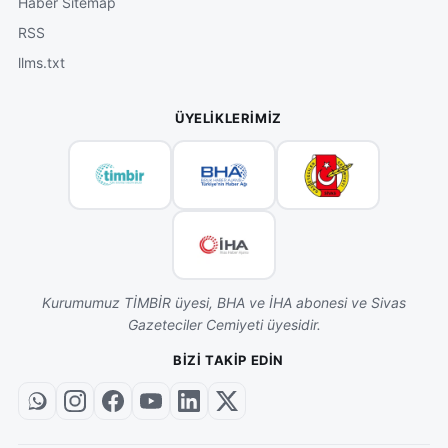
Haber Sitemap
RSS
llms.txt
ÜYELIKLERIMIZ
Kurumumuz TİMBİR üyesi, BHA ve İHA abonesi ve Sivas
Gazeteciler Cemiyeti üyesidir.
BIZI TAKIP EDIN