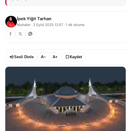
İpek Yiğit Tarhan
Muhabir
·
3 Eylül 2025 12:57
·
1
dk okuma
Sesli Dinle
A−
A+
Kaydet