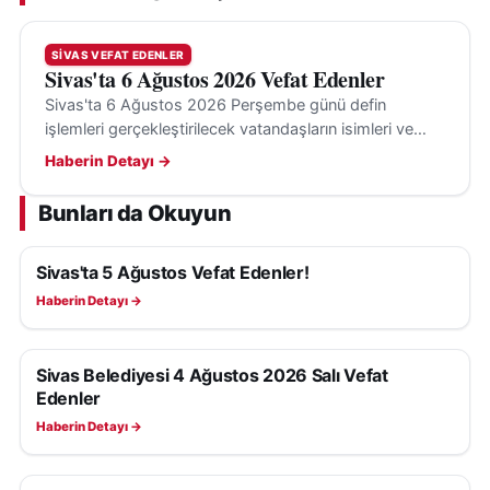
SIVAS VEFAT EDENLER
Sivas'ta 6 Ağustos 2026 Vefat Edenler
Sivas'ta 6 Ağustos 2026 Perşembe günü defin
işlemleri gerçekleştirilecek vatandaşların isimleri ve
cenaze bilgileri belli oldu.
Haberin Detayı →
Bunları da Okuyun
Sivas'ta 5 Ağustos Vefat Edenler!
SIVAS VEFAT EDENLER
Haberin Detayı →
Sivas Belediyesi 4 Ağustos 2026 Salı Vefat
SIVAS VEFAT EDENLER
Edenler
Haberin Detayı →