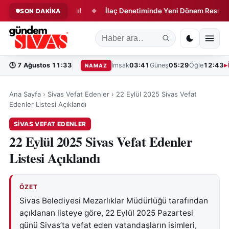
e Dönüşüm Başladı!
İlaç Denetiminde Yeni Dönem Resmen Baş
SON DAKİKA
◆
🕒
7 Ağustos 11:33
İmsak
03:41
Güneş
05:29
Öğle
12:43
NAMAZ
Ana Sayfa
›
Sivas Vefat Edenler
›
22 Eylül 2025 Sivas Vefat
Edenler Listesi Açıklandı
SIVAS VEFAT EDENLER
22 Eylül 2025 Sivas Vefat Edenler
Listesi Açıklandı
ÖZET
Sivas Belediyesi Mezarlıklar Müdürlüğü tarafından
açıklanan listeye göre, 22 Eylül 2025 Pazartesi
günü Sivas’ta vefat eden vatandaşların isimleri,