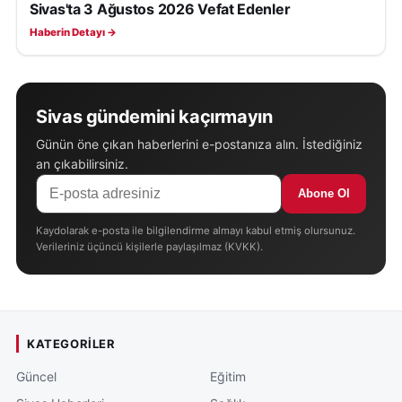
Sivas'ta 3 Ağustos 2026 Vefat Edenler
SIVAS VEFAT EDENLER
Haberin Detayı →
Sivas gündemini kaçırmayın
Günün öne çıkan haberlerini e-postanıza alın. İstediğiniz
an çıkabilirsiniz.
Abone Ol
Kaydolarak e-posta ile bilgilendirme almayı kabul etmiş olursunuz.
Verileriniz üçüncü kişilerle paylaşılmaz (KVKK).
KATEGORILER
Güncel
Eğitim