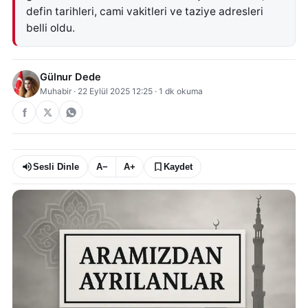
defin tarihleri, cami vakitleri ve taziye adresleri
belli oldu.
Gülnur Dede
Muhabir
·
22 Eylül 2025 12:25
·
1
dk okuma
Sesli Dinle
A−
A+
Kaydet