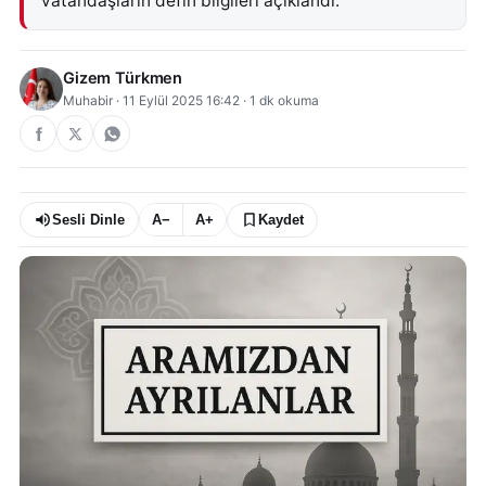
vatandaşların defin bilgileri açıklandı.
Gizem Türkmen
Muhabir
·
11 Eylül 2025 16:42
·
1
dk okuma
Sesli Dinle
A−
A+
Kaydet