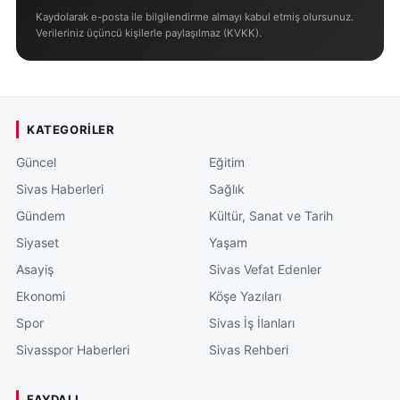
Kaydolarak e-posta ile bilgilendirme almayı kabul etmiş olursunuz.
Verileriniz üçüncü kişilerle paylaşılmaz (KVKK).
KATEGORILER
Güncel
Eğitim
Sivas Haberleri
Sağlık
Gündem
Kültür, Sanat ve Tarih
Siyaset
Yaşam
Asayiş
Sivas Vefat Edenler
Ekonomi
Köşe Yazıları
Spor
Sivas İş İlanları
Sivasspor Haberleri
Sivas Rehberi
FAYDALI