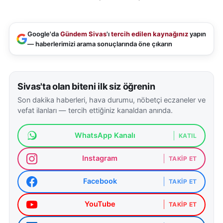
Google'da
Gündem Sivas
'ı
tercih edilen kaynağınız
yapın
— haberlerimizi arama sonuçlarında öne çıkarın
Sivas'ta olan biteni ilk siz öğrenin
Son dakika haberleri, hava durumu, nöbetçi eczaneler ve
vefat ilanları — tercih ettiğiniz kanaldan anında.
WhatsApp Kanalı
KATIL
Instagram
TAKIP ET
Facebook
TAKIP ET
YouTube
TAKIP ET