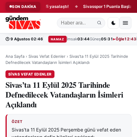
duğu kanun teklifi yasalaştı!
Sivasspor 1 Puanla Başladı!
SON DAKİKA
◆
◆
🕒
9 Ağustos 02:46
İmsak
03:44
Güneş
05:31
Öğle
12:43
NAMAZ
Ana Sayfa
›
Sivas Vefat Edenler
›
Sivas’ta 11 Eylül 2025 Tarihinde
Defnedilecek Vatandaşların İsimleri Açıklandı
SIVAS VEFAT EDENLER
Sivas’ta 11 Eylül 2025 Tarihinde
Defnedilecek Vatandaşların İsimleri
Açıklandı
ÖZET
Sivas’ta 11 Eylül 2025 Perşembe günü vefat eden