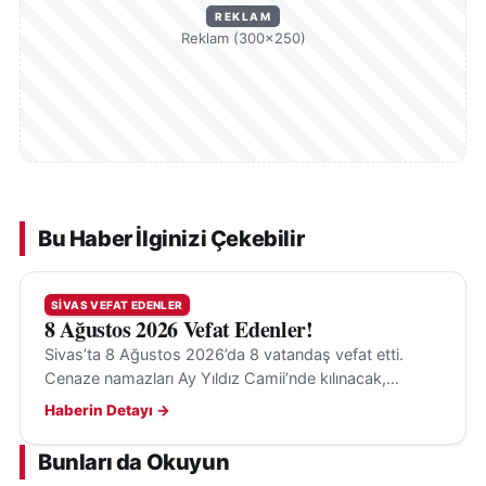
REKLAM
Reklam (300×250)
Bu Haber İlginizi Çekebilir
SIVAS VEFAT EDENLER
8 Ağustos 2026 Vefat Edenler!
Sivas’ta 8 Ağustos 2026’da 8 vatandaş vefat etti.
Cenaze namazları Ay Yıldız Camii’nde kılınacak,
definler Sivas, Hafik, İmranlı ve Ünye’de
Haberin Detayı →
gerçekleştirilecek.
Bunları da Okuyun