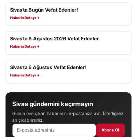
Sivas'ta Bugün Vefat Edenler!
SIVAS VEFAT EDENLER
Haberin Detayı →
Sivas'ta 6 Ağustos 2026 Vefat Edenler
SIVAS VEFAT EDENLER
Haberin Detayı →
Sivas'ta 5 Ağustos Vefat Edenler!
SIVAS VEFAT EDENLER
Haberin Detayı →
Sivas gündemini kaçırmayın
Günün öne çıkan haberlerini e-postanıza alın. İstediğiniz
an çıkabilirsiniz.
Abone Ol