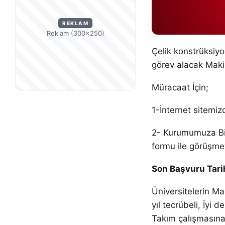
REKLAM
Reklam (300×250)
Çelik konstrüksiy
görev alacak Mak
Müracaat İçin;
1-İnternet sitemiz
2- Kurumumuza Bi
formu ile görüşmey
Son Başvuru Tarih
Üniversitelerin M
yıl tecrübeli, İyi
Takım çalışmasına y