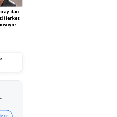
ma
iz
IP ET