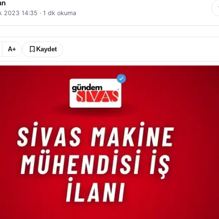
an
ık 2023 14:35
·
1
dk okuma
A+
Kaydet