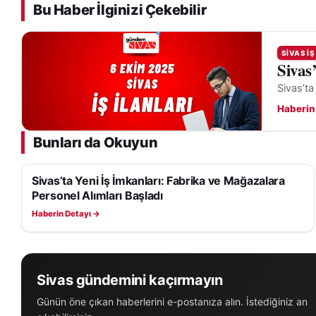
Bu Haber İlginizi Çekebilir
SIVAS İŞ
Sivas
Sivas’ta
Haberin
Bunları da Okuyun
Sivas’ta Yeni İş İmkanları: Fabrika ve Mağazalara
SIVAS İŞ İLANLARI
Personel Alımları Başladı
Haberin Detayı →
Sivas gündemini kaçırmayın
Günün öne çıkan haberlerini e-postanıza alın. İstediğiniz an