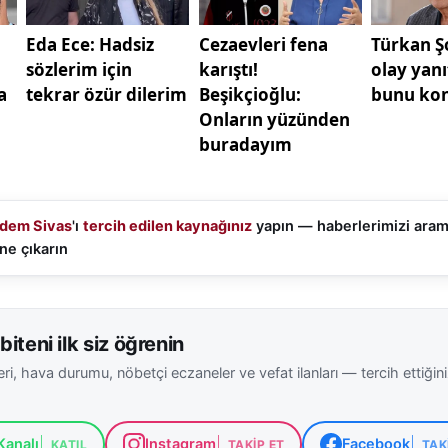
dem Sivas
'ı
tercih edilen kaynağınız
yapın — haberlerimizi ara
ne çıkarın
biteni ilk siz öğrenin
ri, hava durumu, nöbetçi eczaneler ve vefat ilanları — tercih ettiğin
analı
Instagram
Facebook
KATIL
TAKIP ET
TAK