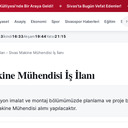
si'nde Bir Araya Geldi!
Sivas'ta Bugün Vefat Edenler!
Kır
◆
◆
yaset
Asayiş
Ekonomi
Spor
Sivasspor Haberleri
Eğitim
Sağl
43
İkindi
16:33
Akşam
19:44
Yatsı
21:15
ları
›
Sivas Makine Mühendisi İş İlanı
ine Mühendisi İş İlanı
siyon imalat ve montaj bölümümüzde planlama ve proje b
kine Mühendisi alımı yapılacaktır.