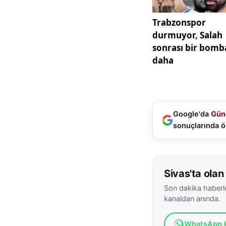
Google'da
Gün
sonuçlarında ö
Sivas'ta olan 
Son dakika haberle
kanaldan anında.
WhatsApp K