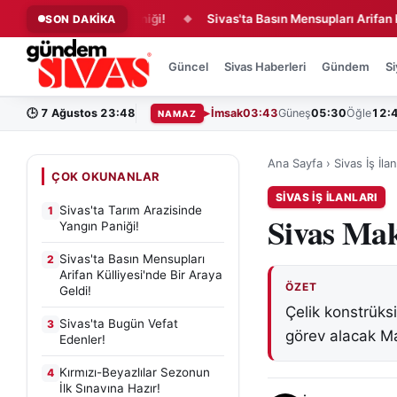
zisinde Yangın Paniği!
Sivas'ta Basın Mensupları Arifan Külliye
SON DAKİKA
◆
Güncel
Sivas Haberleri
Gündem
Si
🕒
7 Ağustos 23:48
İmsak
03:43
Güneş
05:30
Öğle
12:
NAMAZ
Ana Sayfa
›
Sivas İş İlan
ÇOK OKUNANLAR
SIVAS İŞ İLANLARI
Sivas'ta Tarım Arazisinde
1
Sivas Mak
Yangın Paniği!
Sivas'ta Basın Mensupları
2
Arifan Külliyesi'nde Bir Araya
ÖZET
Geldi!
Çelik konstrük
Sivas'ta Bugün Vefat
3
görev alacak Ma
Edenler!
Kırmızı-Beyazlılar Sezonun
4
İlk Sınavına Hazır!