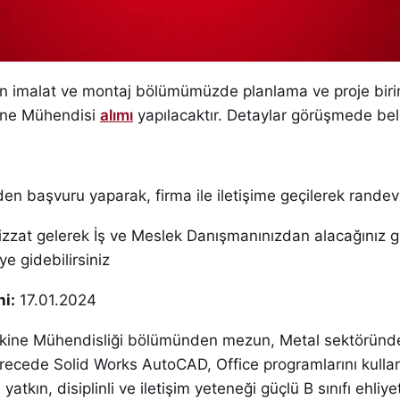
on imalat ve montaj bölümümüzde planlama ve proje bir
ine Mühendisi
alımı
yapılacaktır. Detaylar görüşmede belir
den başvuru yaparak, firma ile iletişime geçilerek randevu
zzat gelerek İş ve Meslek Danışmanınızdan alacağınız
e gidebilirsiniz
i:
17.01.2024
akine Mühendisliği bölümünden mezun, Metal sektöründ
 derecede Solid Works AutoCAD, Office programlarını kulla
atkın, disiplinli ve iletişim yeteneği güçlü B sınıfı ehliyet