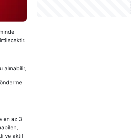
iminde
tilecektir.
 alınabilir,
 gönderme
e en az 3
nabilen,
li ve aktif