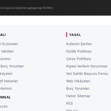
iniz üçüncü kişilerle paylaşılmaz (KVKK).
ALI
YASAL
i Eczaneler
Kullanım Şartları
Vakitleri
Gizlilik Politikası
Durumu
Çerez Politikası
 Burç Yorumları
Kişisel Verilerin Korunması
kâyeleri
Veri Sahibi Başvuru Formu
tif Haberler
Web Hikâyeleri
rlerimiz
Burç Yorumları
Haber Sitemap
UMSAL
RSS
ızda
llms.txt