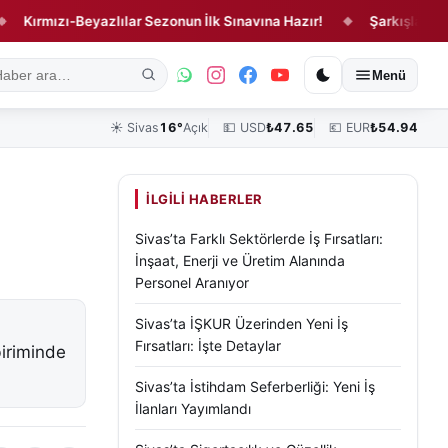
mızı-Beyazlılar Sezonun İlk Sınavına Hazır!
Şarkışla'da Feci Ka
◆
ık
Kültür, Sanat ve Tarih
Yaşam
Sivas Vefat Edenler
Köşe Yazılar
Menü
☀️
Sivas
16°
Açık
💵 USD
₺
47.65
💶 EUR
₺
54.94
İLGILI HABERLER
Sivas’ta Farklı Sektörlerde İş Fırsatları:
İnşaat, Enerji ve Üretim Alanında
Personel Aranıyor
Sivas’ta İŞKUR Üzerinden Yeni İş
Fırsatları: İşte Detaylar
iriminde
Sivas’ta İstihdam Seferberliği: Yeni İş
İlanları Yayımlandı