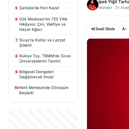
İpek Yiğit Tarh
Şarkışla'da Feci Kaza!
Muhabir
·
21 Aral
5
Gök Medrese’nin 755 Yıllık
6
Hikâyesi: Çini, Vakfiye ve
Sesli Dinle
A−
Hayat Ağacı
Sivas'ta Kültür ve Lezzet
7
Şöleni!
Rukiye Toy, TBMM'de Sivas
8
Üniversitelerini Tanıttı!
Bölgesel Dengeleri
9
Değiştirecek İmza!
Kent Merkezinde Dönüşüm
10
Başladı!