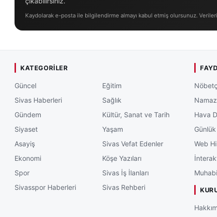
çıkabilirsiniz.
Kaydolarak e-posta ile bilgilendirme almayı kabul etmiş olursunuz. Veriler
KATEGORILER
FAYD
Güncel
Eğitim
Nöbetç
Sivas Haberleri
Sağlık
Namaz 
Gündem
Kültür, Sanat ve Tarih
Hava 
Siyaset
Yaşam
Günlük
Asayiş
Sivas Vefat Edenler
Web Hi
Ekonomi
Köşe Yazıları
İnterak
Spor
Sivas İş İlanları
Muhabi
Sivasspor Haberleri
Sivas Rehberi
KUR
Hakkım