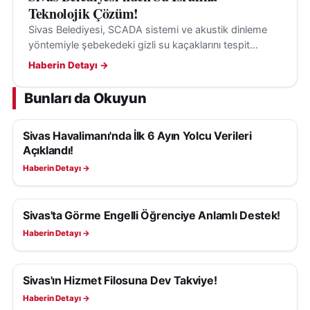
Teknolojik Çözüm!
Sivas Belediyesi, SCADA sistemi ve akustik dinleme
yöntemiyle şebekedeki gizli su kaçaklarını tespit
ederek su kayıplarının önüne geçiyor.
Haberin Detayı →
Bunları da Okuyun
Sivas Havalimanı'nda İlk 6 Ayın Yolcu Verileri
SIVAS HABERLERI
Açıklandı!
Haberin Detayı →
Sivas'ta Görme Engelli Öğrenciye Anlamlı Destek!
SIVAS HABERLERI
Haberin Detayı →
Sivas'ın Hizmet Filosuna Dev Takviye!
SIVAS HABERLERI
Haberin Detayı →