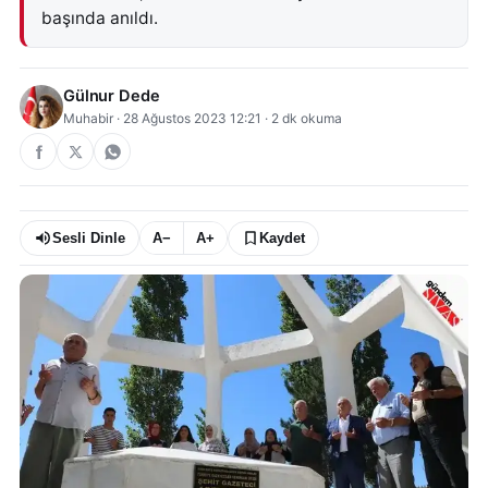
başında anıldı.
Gülnur Dede
Muhabir
·
28 Ağustos 2023 12:21
·
2
dk okuma
Sesli Dinle
A−
A+
Kaydet