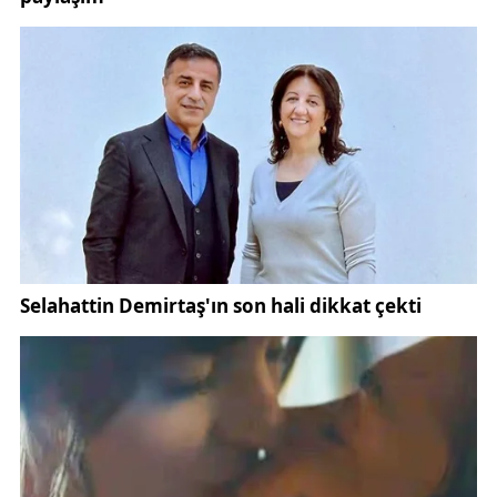
“Kıbrıs’a gideceğini ailesinden ve arkadaşlarından
saklamıştı"
Şehit gazetecinin arkadaşı Şemsettin Özkan, Adem
Yavuz’un tüm Türkiye için önemli birisi olduğundan
bahsederek, “Adem Yavuz'la ben görev yaparken
görüştük. Kıbrıs’a gideceğini ailesinden ve
arkadaşlarından saklamıştı. Biz şehit haberini
aldığımızda halk olarak çok üzüldük. Önce Adana da
müdahale edildi. Dünyanın her yerinden çeşitli
doktorlar ve profesörler geldi. Yapılan tedaviye yanıt
vermedi ve şehit oldu. Her zaman uğrardı köye,
annesini ziyaret ederdi. Dedem köyün imamıydı o
zaman, Adem Yavuz gelir ondan köy halkı hakkında
bilgiler alırdı. Çok sevecen ve iyi bir insandı. Türkiye
için büyük bir kayıp oldu” ifadelerini kullandı.