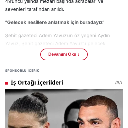
49’uncu yılında mezarı başında akrabaları ve
sevenleri tarafından anıldı.
“Gelecek nesillere anlatmak için buradayız”
Şehit gazeteci Adem Yavuz’un öz yeğeni Aydın
Yavuz, Şehit gazeteci Adem Yavuz’u gelecek
nesillere aktarmak için mezarı başında olduklarından
Devamını Oku ↓
bahsederek, “Kıbrıs Barış Harekatına gazeteci olarak
gitti ve Rumlar tarafından şehit edildi. Ben şehit
SPONSORLU IÇERIK
düştüğünde askerdeydim. Yaralı olarak Adana’ya
götürülmüş, tedaviye yanıt vermemiş ve şehit
düşmüş. Cenazesi Ankara’ya götürülmüş daha
sonrasında köye getirildi. Burası çok kalabalıktı,
Hafik
ilçesine kadar araba gelmişti. Bugünde biz yıl
dönümü olması sebebiyle bütün ailesi olarak
buradayız. Dua edip mezarını temizliyoruz. Adem