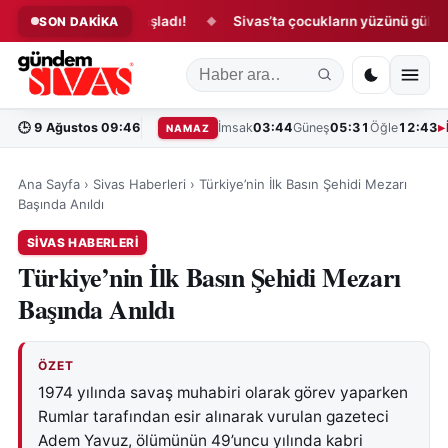
in kritik süreç başladı!
Sivas’ta çocukların yüzünü güldüren açı
SON DAKİKA
◆
🕒
9 Ağustos 09:46
İmsak
03:44
Güneş
05:31
Öğle
12:43
NAMAZ
Ana Sayfa
›
Sivas Haberleri
›
Türkiye’nin İlk Basın Şehidi Mezarı
Başında Anıldı
SIVAS HABERLERI
Türkiye’nin İlk Basın Şehidi Mezarı
Başında Anıldı
ÖZET
1974 yılında savaş muhabiri olarak görev yaparken
Rumlar tarafından esir alınarak vurulan gazeteci
Adem Yavuz, ölümünün 49’uncu yılında kabri