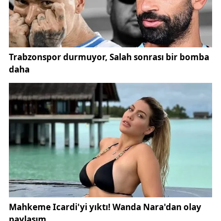
Yavuz’u gelecek nesillere, torunlarıma anlatmak için
buradayız ve her ölüm yıl dönümünde burada
etkinlik yapıyoruz” dedi.
“Bize Kıbrıs’a gittiğini söylemedi”
Hatice Yavuz, Adem Yavuz’un gitmeden önce
herkesi ziyaret ettiğini ama Kıbrıs’a göreve gittiğini
söylemediğinden bahsederek, “Adem Yavuz şehit
düşünce ben 2 yıllık evliydim. Gitmeden önce geldi
hepimizi ziyaret etti, bizlere harçlık verdi ve gitti.
Bize Kıbrıs’a gittiğini söylemedi. Daha sonrasında
şehit haberi geldi, biz yıkıldık. Annesi felçliydi ve
Adem Yavuz annesine çok düşkündü, bambaşka bir
insandı. Biz onu hiç unutamıyoruz, elbiseleri hala
evlerimizde asılı” diye konuştu.