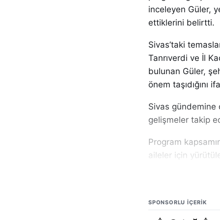
inceleyen Güler, ye
ettiklerini belirtti.
Sivas’taki temasla
Tanrıverdi ve İl Ka
bulunan Güler, şe
önem taşıdığını ifa
Sivas gündemine d
gelişmeler takip ed
Program kapsamınd
aileler için yürütü
projeler, aile yapı
çalışmaları ele alın
SPONSORLU IÇERIK
Abdullah Güler, z
çalışmaların toplu