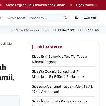
as Ezgileri Balkanlar'da Yankılandı!
Uçak Yolculuğunda Yeni 
◆
ık
Kültür, Sanat ve Tarih
Yaşam
Sivas Vefat Edenler
Köşe Yazılar
Menü
⛅
Sivas
28°
Parçalı bulutlu
💵 USD
₺
47.59
💶 EUR
₺
54.98
edi: Ulu
İLGILI HABERLER
Sivas Eski Sanayi’de Tek Tip Tabela
Dönemi Başladı
ah
Sivas’ta Zorunlu Su Kesintisi: 7
amii,
Mahallenin Bir Bölümü Etkilenecek
Sivasspor’da İsmet Taşdemir’den Taktik
Yüklü Antrenman!
Sivas İçin Kuvvetli Rüzgar ve Fırtına