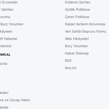
ğlık projelerine kadar birçok alanda incelemelerde bulu
i Eczaneler
Kullanım Şartları
vas’ta devam eden çalışmaların yakından takip edildiğini
Vakitleri
Gizlilik Politikası
Durumu
Çerez Politikası
katkı sağlayacak projelerin planlanan takvim doğrultusu
 Burç Yorumları
Kişisel Verilerin Korunması
eden Güler, vatandaşların yaşam kalitesini artıracak yatırı
kâyeleri
Veri Sahibi Başvuru Formu
rdürüleceğini belirtti.
tif Haberler
Web Hikâyeleri
ika gelişmeleri ve yerel gündem haberleri için
Sivas habe
rlerimiz
Burç Yorumları
ebilir.
Haber Sitemap
UMSAL
RSS
ızda
llms.txt
m
keleri
me ve Cevap Hakkı
lanlar