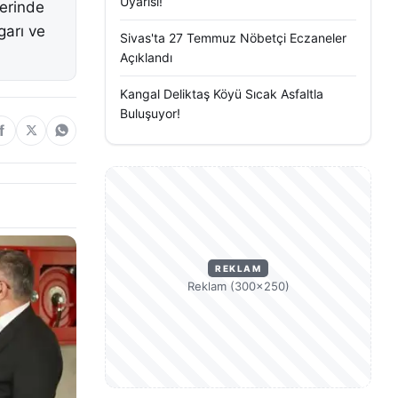
Uyarısı!
yerinde
garı ve
Sivas'ta 27 Temmuz Nöbetçi Eczaneler
Açıklandı
Kangal Deliktaş Köyü Sıcak Asfaltla
Buluşuyor!
REKLAM
Reklam (300×250)