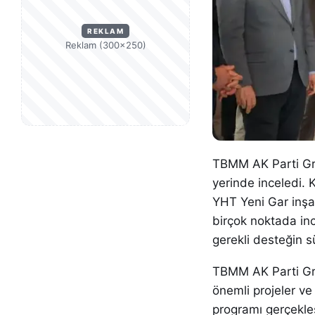
REKLAM
Reklam (300×250)
TBMM AK Parti Gru
yerinde inceledi. 
YHT Yeni Gar inşa
birçok noktada inc
gerekli desteğin s
TBMM AK Parti Grup
önemli projeler ve
programı gerçekleş