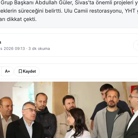
rup Başkanı Abdullah Güler, Sivas'ta önemli projeleri 
eklerin süreceğini belirtti. Ulu Camii restorasyonu, YHT 
rı dikkat çekti.
n
ıs 2026 09:13
·
3
dk okuma
A+
Kaydet