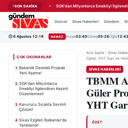
jede Yeni Aşama!
SGK'dan Milyonlarca Emekliyi İlgilendiren Kes
SON DAKİKA
◆
Güncel
Sivas Haberleri
Gündem
Si
🕒
6 Ağustos 12:16
İmsak
03:40
Güneş
05:28
Öğle
12:4
NAMAZ
Ana Sayfa
›
Sivas Haber
ÇOK OKUNANLAR
Camii, YHT Garı ve Yen
Bakanlık Destekli Projede
1
SIVAS HABERLERI
Yeni Aşama!
TBMM AK 
SGK'dan Milyonlarca
2
Güler Pro
Emekliyi İlgilendiren Kesinti
Düzenlemesi!
YHT Garı
Kavurucu Sıcakta Sevimli
3
Çözüm!
Sivas Ezgileri Balkanlar'da
4
ÖZET
Yankılandı!