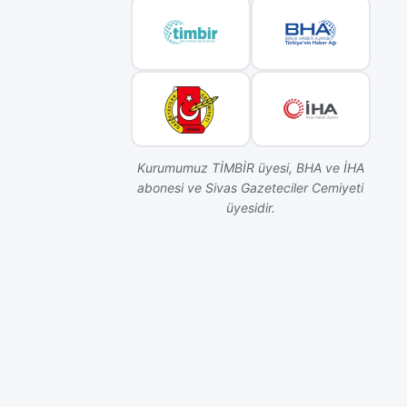
nan
 vurguladı.
nda
mlar için
rleri
Kurumumuz TİMBİR üyesi, BHA ve İHA
abonesi ve Sivas Gazeteciler Cemiyeti
üyesidir.