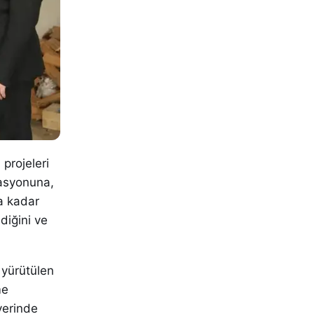
projeleri
rasyonuna,
a kadar
diğini ve
 yürütülen
me
yerinde