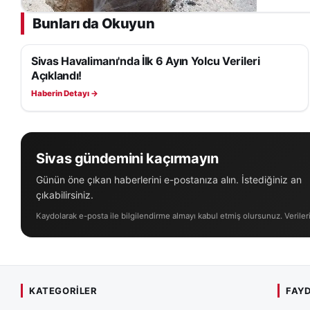
Abdullah Güler’in
Bunları da Okuyun
eden Sivas Cumhur
oldu. İnceleme ziy
Sivas Havalimanı'nda İlk 6 Ayın Yolcu Verileri
Hakan Aksu ve il p
SIVAS HABERLERI
Açıklandı!
Devam eden hastan
Haberin Detayı →
hakkında yetkilile
hastanenin kısa s
bildirildi.
Sivas gündemini kaçırmayın
Abdullah Güler, Si
Günün öne çıkan haberlerini e-postanıza alın. İstediğiniz an
çıkabilirsiniz.
hizmetlerine erişeb
kompleksinin bölge
Kaydolarak e-posta ile bilgilendirme almayı kabul etmiş olursunuz. Veriler
Sağlık yatırımları 
Valiliği
üzerinden ul
KATEGORILER
FAYD
Gerçekleştirilen z