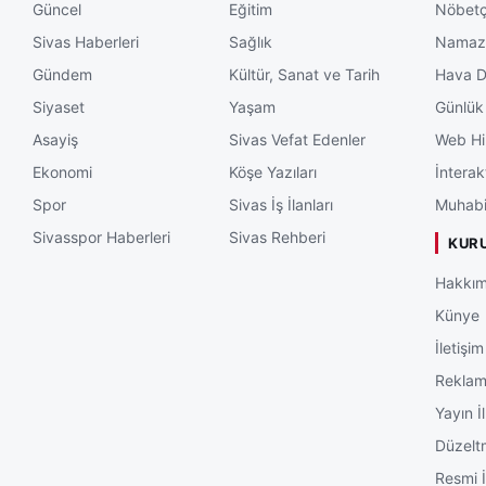
yatırımlarından sa
Güncel
Eğitim
Nöbetç
Abdullah Güler, Si
Sivas Haberleri
Sağlık
Namaz 
Gündem
Kültür, Sanat ve Tarih
Hava 
Şehrin gelişimine 
Siyaset
Yaşam
Günlük
ilerlediğini ifade 
Asayiş
Sivas Vefat Edenler
Web Hi
gerekli desteğin sü
Ekonomi
Köşe Yazıları
İnterak
Sivas’taki son dak
Spor
Sivas İş İlanları
Muhabi
sayfası ziyaret edil
Sivasspor Haberleri
Sivas Rehberi
KUR
Hakkım
Künye
İletişim
Rekla
Yayın İl
Düzelt
Resmi İ