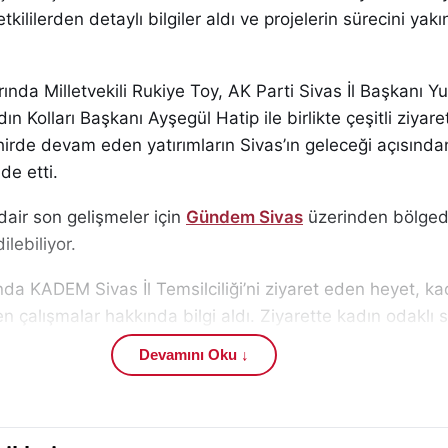
tkililerden detaylı bilgiler aldı ve projelerin sürecini yak
rında Milletvekili Rukiye Toy, AK Parti Sivas İl Başkanı Y
dın Kolları Başkanı Ayşegül Hatip ile birlikte çeşitli ziyare
hirde devam eden yatırımların Sivas’ın geleceği açısınd
de etti.
air son gelişmeler için
Gündem Sivas
üzerinden bölged
ilebiliyor.
a KADEM Sivas İl Temsilciliği’ni ziyaret eden heyet, kad
len çalışmalar hakkında bilgi aldı. Ziyarette kadın odaklı 
sının güçlendirilmesine yönelik faaliyetler ve toplumsal d
Devamını Oku ↓
dı.
iyaret sonrası yaptığı değerlendirmede, KADEM’in yürütt
m açısından önemli olduğunu belirterek, Sivas İl Temsilci