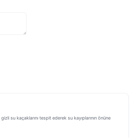
den Sivas
 Şimşek ve
bilgi aldı.
ın
inasının
jesinin
sa sürede
irdi.
yaret
zli su kaçaklarını tespit ederek su kayıplarının önüne