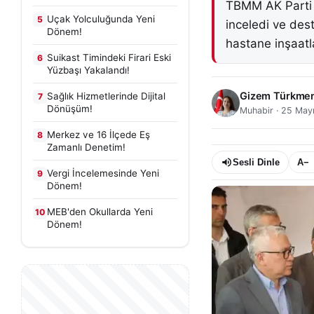
TBMM AK Parti G
Uçak Yolculuğunda Yeni
5
inceledi ve dest
Dönem!
hastane inşaatla
Suikast Timindeki Firari Eski
6
Yüzbaşı Yakalandı!
Gizem Türkme
Sağlık Hizmetlerinde Dijital
7
Dönüşüm!
Muhabir
·
25 May
Merkez ve 16 İlçede Eş
8
Zamanlı Denetim!
Sesli Dinle
A−
Vergi İncelemesinde Yeni
9
Dönem!
MEB'den Okullarda Yeni
10
Dönem!