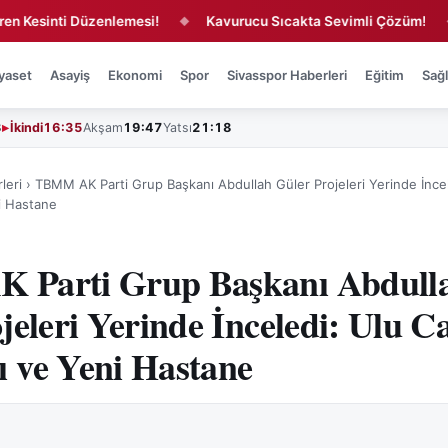
inti Düzenlemesi!
Kavurucu Sıcakta Sevimli Çözüm!
Siv
◆
◆
yaset
Asayiş
Ekonomi
Spor
Sivasspor Haberleri
Eğitim
Sağl
3
İkindi
16:35
Akşam
19:47
Yatsı
21:18
leri
›
TBMM AK Parti Grup Başkanı Abdullah Güler Projeleri Yerinde İncel
i Hastane
Parti Grup Başkanı Abdull
jeleri Yerinde İnceledi: Ulu C
 ve Yeni Hastane