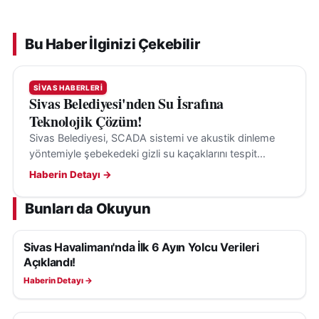
Bu Haber İlginizi Çekebilir
SIVAS HABERLERI
Sivas Belediyesi'nden Su İsrafına
Teknolojik Çözüm!
Sivas Belediyesi, SCADA sistemi ve akustik dinleme
yöntemiyle şebekedeki gizli su kaçaklarını tespit
ederek su kayıplarının önüne geçiyor.
Haberin Detayı →
Bunları da Okuyun
Sivas Havalimanı'nda İlk 6 Ayın Yolcu Verileri
SIVAS HABERLERI
Açıklandı!
Haberin Detayı →