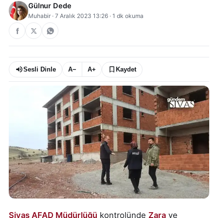
Gülnur Dede
Muhabir
·
7 Aralık 2023 13:26
·
1
dk okuma
Sesli Dinle
A−
A+
Kaydet
Sivas AFAD Müdürlüğü
kontrolünde
Zara
ve