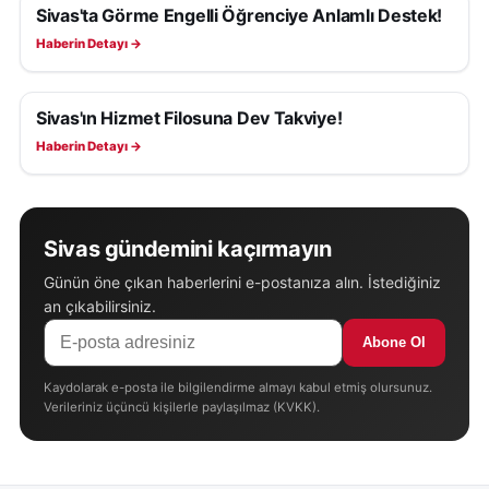
Sivas'ta Görme Engelli Öğrenciye Anlamlı Destek!
SIVAS HABERLERI
Haberin Detayı →
Sivas'ın Hizmet Filosuna Dev Takviye!
SIVAS HABERLERI
Haberin Detayı →
Sivas gündemini kaçırmayın
Günün öne çıkan haberlerini e-postanıza alın. İstediğiniz
an çıkabilirsiniz.
Abone Ol
Kaydolarak e-posta ile bilgilendirme almayı kabul etmiş olursunuz.
Verileriniz üçüncü kişilerle paylaşılmaz (KVKK).