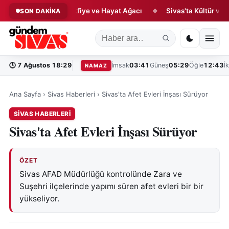
ikâyesi: Çini, Vakfiye ve Hayat Ağacı
Sivas'ta Kültür ve Lezzet
SON DAKİKA
◆
🕒
7 Ağustos 18:29
İmsak
03:41
Güneş
05:29
Öğle
12:43
İ
NAMAZ
Ana Sayfa
›
Sivas Haberleri
›
Sivas'ta Afet Evleri İnşası Sürüyor
SIVAS HABERLERI
Sivas'ta Afet Evleri İnşası Sürüyor
ÖZET
Sivas AFAD Müdürlüğü kontrolünde Zara ve
Suşehri ilçelerinde yapımı süren afet evleri bir bir
yükseliyor.