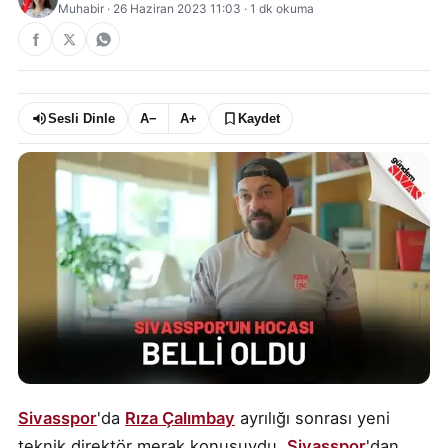
Muhabir
·
26 Haziran 2023 11:03
·
1
dk okuma
Sesli Dinle
A−
A+
Kaydet
Sivasspor
'da
Rıza Çalımbay
ayrılığı sonrası yeni
teknik direktör merak konusuydu.
Sivasspor
'dan