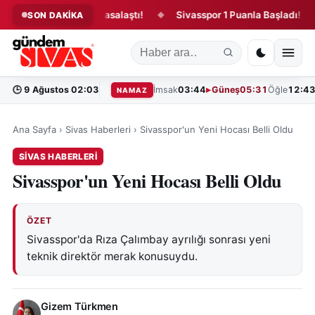
u kanun teklifi yasalaştı!
Sivasspor 1 Puanla Başladı!
“B
SON DAKİKA
◆
◆
🕒
9 Ağustos 02:03
İmsak
03:44
Güneş
05:31
Öğle
12:4
NAMAZ
Ana Sayfa
›
Sivas Haberleri
›
Sivasspor'un Yeni Hocası Belli Oldu
SIVAS HABERLERI
Sivasspor'un Yeni Hocası Belli Oldu
ÖZET
Sivasspor'da Rıza Çalımbay ayrılığı sonrası yeni
teknik direktör merak konusuydu.
Gizem Türkmen