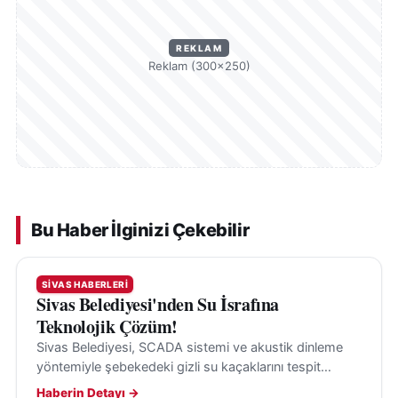
REKLAM
Reklam (300×250)
Bu Haber İlginizi Çekebilir
SIVAS HABERLERI
Sivas Belediyesi'nden Su İsrafına
Teknolojik Çözüm!
Sivas Belediyesi, SCADA sistemi ve akustik dinleme
yöntemiyle şebekedeki gizli su kaçaklarını tespit
ederek su kayıplarının önüne geçiyor.
Haberin Detayı →