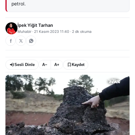
petrol.
İpek Yiğit Tarhan
Muhabir
·
21 Kasım 2023 11:40
·
2
dk okuma
Sesli Dinle
A−
A+
Kaydet