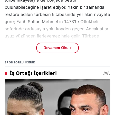
bulunabileceğine işaret ediyor. Yakın bir zamanda
restore edilen türbesin kitabesinde yer alan rivayete
göre; Fatih Sultan Mehmet’in 1473’te Otlukbeli
seferinde ordusuyla yolu köyden geçer. Ancak atlar
uyuz yüzünden ilerleyemez hale gelir. Türbede
mezarı bulunan Katran Baba olarak bilinen Sultan El
Devamını Oku ↓
Kamilin Sarı Şeyh’in asasını vurduğu yerden katran
çıkmaya başlar. Bu katran atlara sürülür ve atlar şifa
SPONSORLU IÇERIK
bulur. Fatih Sultan Mehmet Akkoyunlu Sultanı Uzun
Hasan ile savaşmak için yoluna devam ederken
Katran Baba köyde kalıp talebe yetiştirmeye devam
eder. Katran Baba’nın asasıyla katran çıkarttığı
yerden aradan asırlar geçmesine rağmen halen
katran kalıntıları bulunurken buradan kırılarak alınan
parçalar Katran Baba’nın türbesini ve mezarını
süslüyor. Köy sakinlerinin katran olarak tanımladığı