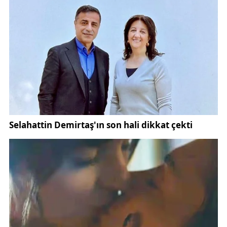
Katranlar bu bölgeden çıkartıldı. Katran Baba’nın
atları tedavi etmek için çıkardığı katranlar. Kendi
anıtına da katran bıraktık. Bizde anıtına toprak değil
daha belirgin olması için katran koyduk” dedi.