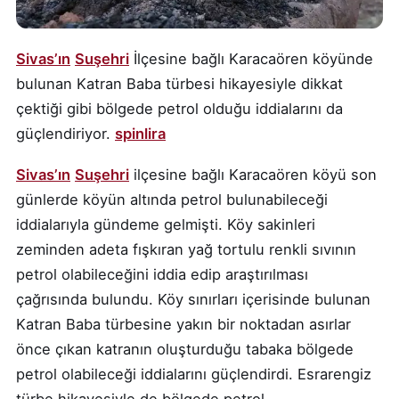
Sivas’ın
Suşehri
İlçesine bağlı Karacaören köyünde
bulunan Katran Baba türbesi hikayesiyle dikkat
çektiği gibi bölgede petrol olduğu iddialarını da
güçlendiriyor.
spinlira
Sivas’ın
Suşehri
ilçesine bağlı Karacaören köyü son
günlerde köyün altında petrol bulunabileceği
iddialarıyla gündeme gelmişti. Köy sakinleri
zeminden adeta fışkıran yağ tortulu renkli sıvının
petrol olabileceğini iddia edip araştırılması
çağrısında bulundu. Köy sınırları içerisinde bulunan
Katran Baba türbesine yakın bir noktadan asırlar
önce çıkan katranın oluşturduğu tabaka bölgede
petrol olabileceği iddialarını güçlendirdi. Esrarengiz
türbe hikayesiyle de bölgede petrol