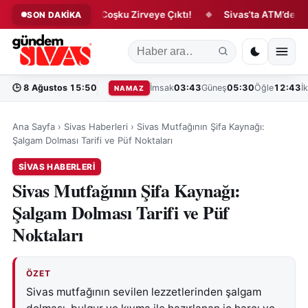
omi Festivali’nde Coşku Zirveye Çıktı!
Sivas’ta ATM’de Yangın
SON DAKİKA
◆
🕒
8 Ağustos 15:50
İmsak
03:43
Güneş
05:30
Öğle
12:43
İ
NAMAZ
Ana Sayfa
›
Sivas Haberleri
›
Sivas Mutfağının Şifa Kaynağı:
Şalgam Dolması Tarifi ve Püf Noktaları
SIVAS HABERLERI
Sivas Mutfağının Şifa Kaynağı:
Şalgam Dolması Tarifi ve Püf
Noktaları
ÖZET
Sivas mutfağının sevilen lezzetlerinden şalgam