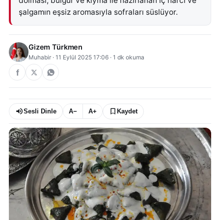
dolması, bulgur ve kıyma ile hazırlanan iç harcı ve
şalgamın eşsiz aromasıyla sofraları süslüyor.
Gizem Türkmen
Muhabir
·
11 Eylül 2025 17:06
·
1
dk okuma
Sesli Dinle
A−
A+
Kaydet