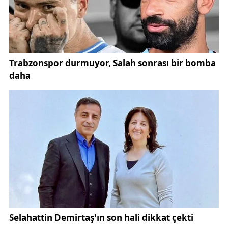
edildiğinde lezzeti katlanır. Sıcak olarak tüketilmesi
tavsiye edilir. Ayrıca kalabalık sofralarda geleneksel
Sivas yemekleriyle birlikte sunulduğunda tam bir
yöresel ziyafet haline gelir.
Hem sağlıklı hem de geleneksel bir lezzet
arıyorsanız, şalgam dolması sofralarınıza şifa ve
lezzet katacaktır. Sivas mutfağının en özel
yemeklerinden biri olan bu tarif, hem yöresel mutfak
kültürünü yaşatıyor hem de damaklara unutulmaz bir
tat bırakıyor.
Kaynak:
Sivas İl Kültür ve Turizm Müdürlüğü