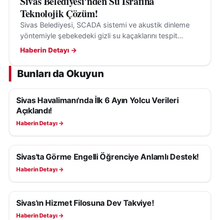
Sivas Belediyesi'nden Su İsrafına
Teknolojik Çözüm!
Sivas Belediyesi, SCADA sistemi ve akustik dinleme
yöntemiyle şebekedeki gizli su kaçaklarını tespit
ederek su kayıplarının önüne geçiyor.
Haberin Detayı →
Bunları da Okuyun
Sivas Havalimanı'nda İlk 6 Ayın Yolcu Verileri
SIVAS HABERLERI
Açıklandı!
Haberin Detayı →
Sivas'ta Görme Engelli Öğrenciye Anlamlı Destek!
SIVAS HABERLERI
Haberin Detayı →
Sivas'ın Hizmet Filosuna Dev Takviye!
SIVAS HABERLERI
Haberin Detayı →