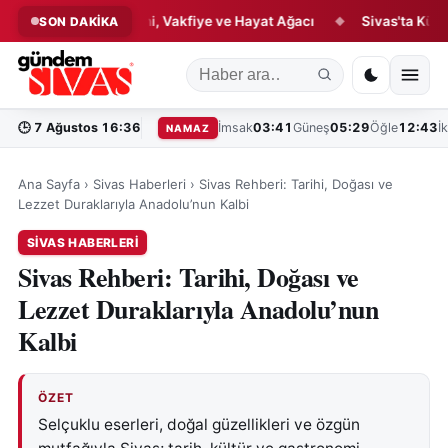
lık Hikâyesi: Çini, Vakfiye ve Hayat Ağacı
Sivas'ta Kültür ve L
SON DAKİKA
◆
🕒
7 Ağustos 16:36
İmsak
03:41
Güneş
05:29
Öğle
12:43
İ
NAMAZ
Ana Sayfa
›
Sivas Haberleri
›
Sivas Rehberi: Tarihi, Doğası ve
Lezzet Duraklarıyla Anadolu’nun Kalbi
SIVAS HABERLERI
Sivas Rehberi: Tarihi, Doğası ve
Lezzet Duraklarıyla Anadolu’nun
Kalbi
ÖZET
Selçuklu eserleri, doğal güzellikleri ve özgün