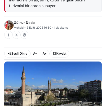
mutfağıyla Sivas; tarih, kültür ve gastronomi
turizmini bir arada sunuyor.
Gülnur Dede
Muhabir
·
5 Eylül 2025 16:30
·
1
dk okuma
Sesli Dinle
A−
A+
Kaydet