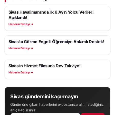
Sivas Havalimanı'nda İlk 6 Ayın Yolcu Verileri
SIVAS HABERLERI
Açıklandı!
Haberin Detayı →
Sivas'ta Görme Engelli Öğrenciye Anlamlı Destek!
SIVAS HABERLERI
Haberin Detayı →
Sivas'ın Hizmet Filosuna Dev Takviye!
SIVAS HABERLERI
Haberin Detayı →
Sivas gündemini kaçırmayın
Günün öne çıkan haberlerini e-postanıza alın. İstediğiniz
an çıkabilirsiniz.