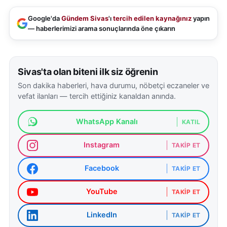
Google'da
Gündem Sivas
'ı
tercih edilen kaynağınız
yapın
— haberlerimizi arama sonuçlarında öne çıkarın
Sivas'ta olan biteni ilk siz öğrenin
Son dakika haberleri, hava durumu, nöbetçi eczaneler ve
vefat ilanları — tercih ettiğiniz kanaldan anında.
WhatsApp Kanalı
KATIL
Instagram
TAKIP ET
Facebook
TAKIP ET
YouTube
TAKIP ET
LinkedIn
TAKIP ET