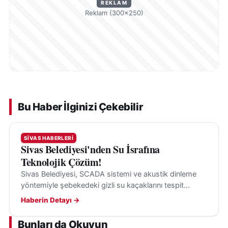
REKLAM
Reklam (300×250)
Bu Haber İlginizi Çekebilir
SIVAS HABERLERI
Sivas Belediyesi'nden Su İsrafına
Teknolojik Çözüm!
Sivas Belediyesi, SCADA sistemi ve akustik dinleme
yöntemiyle şebekedeki gizli su kaçaklarını tespit
ederek su kayıplarının önüne geçiyor.
Haberin Detayı →
Bunları da Okuyun