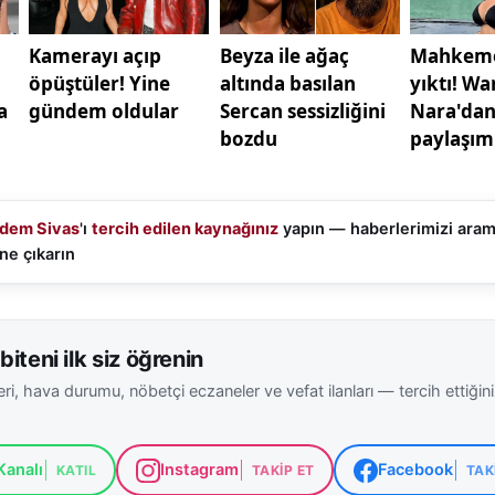
 bilincini güçlendirmeyi hedefliyor. Bu yönüyle “Karargâh
filmi değil, aynı zamanda bir eğitim aracı olarak da öne ç
dem Sivas
'ı
tercih edilen kaynağınız
yapın — haberlerimizi ara
ne çıkarın
biteni ilk siz öğrenin
ri, hava durumu, nöbetçi eczaneler ve vefat ilanları — tercih ettiğin
analı
Instagram
Facebook
KATIL
TAKIP ET
TAK