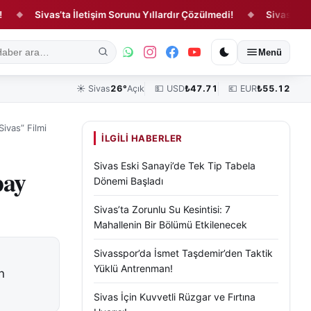
Sivas’ta İletişim Sorunu Yıllardır Çözülmedi!
Sivas’ta Kamerala
◆
ık
Kültür, Sanat ve Tarih
Yaşam
Sivas Vefat Edenler
Köşe Yazılar
Menü
☀️
Sivas
26°
Açık
💵 USD
₺
47.71
💶 EUR
₺
55.12
Sivas” Filmi
İLGILI HABERLER
Sivas Eski Sanayi’de Tek Tip Tabela
pay
Dönemi Başladı
Sivas’ta Zorunlu Su Kesintisi: 7
Mahallenin Bir Bölümü Etkilenecek
Sivasspor’da İsmet Taşdemir’den Taktik
Yüklü Antrenman!
n
Sivas İçin Kuvvetli Rüzgar ve Fırtına