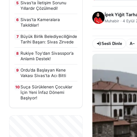
Sivas’ta İletişim Sorunu
5
Yıllardır Çözülmedi!
İpek Yiğit Tarh
Sivas’ta Kameralara
6
Muhabir
·
4 Eylül
Takıldılar!
Büyük Birlik Belediyeciliğinde
7
Tarihi Başarı: Sivas Zirvede
Sesli Dinle
A−
Rukiye Toy’dan Sivasspor’a
8
Anlamlı Destek!
Ordu’da Başlayan Kene
9
Vakası Sivas’ta Acı Bitti
Suça Sürüklenen Çocuklar
10
İçin Yeni İnfaz Dönemi
Başlıyor!