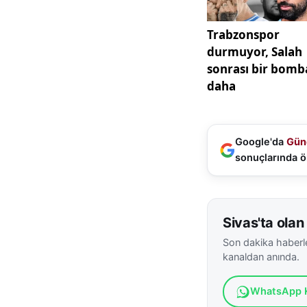
aktarmayı ve tarih
yalnızca bir anma 
Google'da
Gün
sonuçlarında ö
Sivas'ta olan 
Son dakika haberle
kanaldan anında.
WhatsApp K