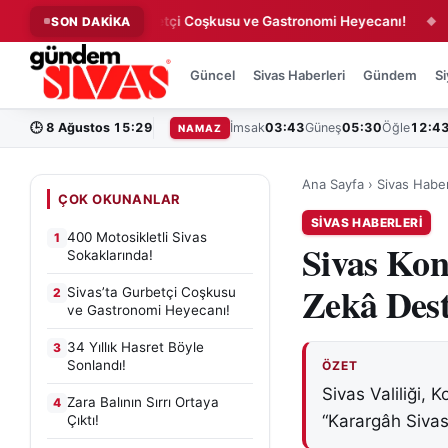
Sivas’ta Gurbetçi Coşkusu ve Gastronomi Heyecanı!
34 Yıl
SON DAKİKA
◆
◆
Güncel
Sivas Haberleri
Gündem
Si
🕒
8 Ağustos 15:29
İmsak
03:43
Güneş
05:30
Öğle
12:4
NAMAZ
Ana Sayfa
›
Sivas Haber
ÇOK OKUNANLAR
SIVAS HABERLERI
400 Motosikletli Sivas
1
Sivas Kon
Sokaklarında!
Zekâ Dest
Sivas’ta Gurbetçi Coşkusu
2
ve Gastronomi Heyecanı!
34 Yıllık Hasret Böyle
3
Sonlandı!
ÖZET
Sivas Valiliği, 
Zara Balının Sırrı Ortaya
4
“Karargâh Sivas”
Çıktı!