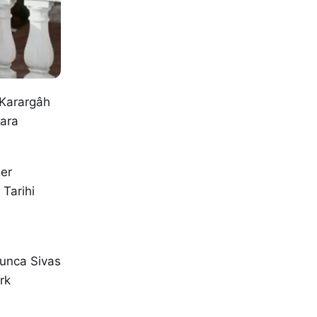
 “Karargâh
lara
ler
 Tarihi
yunca Sivas
rk