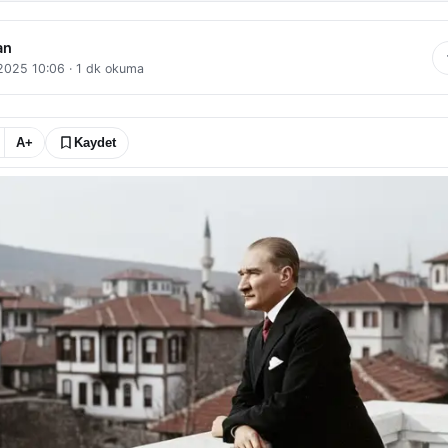
an
 2025 10:06
·
1
dk okuma
A+
Kaydet