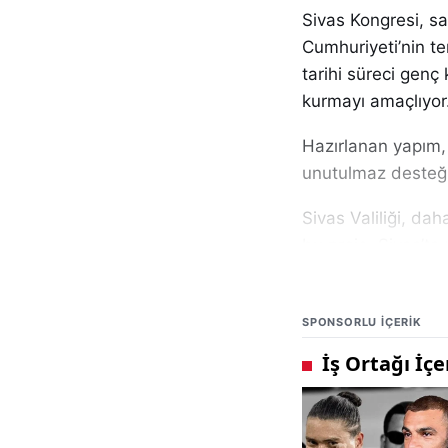
Sivas Kongresi, s
Cumhuriyeti’nin tem
tarihi süreci genç
kurmayı amaçlıyor
Hazırlanan yapım, 
unutulmaz desteğin
Sivas Valiliği, da
bu proje, Sivas’ta
taşıyor. Yapay zek
etkin biçimde kulla
SPONSORLU IÇERIK
Filmin yönetmenliğ
üstlendi. Sivas Va
sahneleri hem de g
Sivas Valiliği, fil