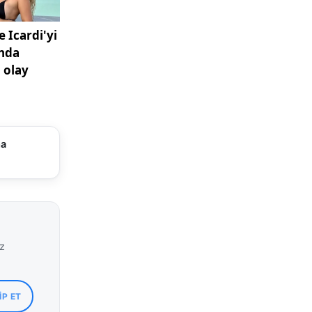
 Sivas”,
ıkıyor.
ma
iz
IP ET