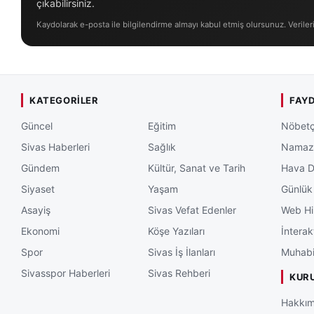
çıkabilirsiniz.
Kaydolarak e-posta ile bilgilendirme almayı kabul etmiş olursunuz. Veriler
KATEGORILER
FAYD
Güncel
Eğitim
Nöbetç
Sivas Haberleri
Sağlık
Namaz 
Gündem
Kültür, Sanat ve Tarih
Hava 
Siyaset
Yaşam
Günlük
Asayiş
Sivas Vefat Edenler
Web Hi
Ekonomi
Köşe Yazıları
İnterak
Spor
Sivas İş İlanları
Muhabi
Sivasspor Haberleri
Sivas Rehberi
KUR
Hakkım