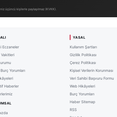
iniz üçüncü kişilerle paylaşılmaz (KVKK).
ALI
YASAL
i Eczaneler
Kullanım Şartları
Vakitleri
Gizlilik Politikası
Durumu
Çerez Politikası
 Burç Yorumları
Kişisel Verilerin Korunması
kâyeleri
Veri Sahibi Başvuru Formu
tif Haberler
Web Hikâyeleri
rlerimiz
Burç Yorumları
Haber Sitemap
UMSAL
RSS
ızda