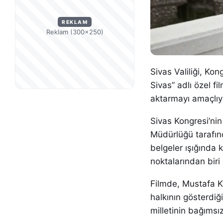
REKLAM
Reklam (300×250)
Sivas Valiliği, Kon
Sivas” adlı özel fi
aktarmayı amaçlıy
Sivas Kongresi’nin 
Müdürlüğü tarafınd
belgeler ışığında
noktalarından biri
Filmde, Mustafa K
halkının gösterdiğ
milletinin bağımsız