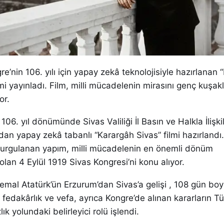
gre’nin 106. yılı için yapay zekâ teknolojisiyle hazırlanan
lmi yayınladı. Film, milli mücadelenin mirasını genç kuşak
or.
106. yıl dönümünde Sivas Valiliği İl Basın ve Halkla İlişki
an yapay zekâ tabanlı “Karargâh Sivas” filmi hazırlandı.
 kurgulanan yapım, milli mücadelenin en önemli dönüm
 olan 4 Eylül 1919 Sivas Kongresi’ni konu alıyor.
emal Atatürk’ün Erzurum’dan Sivas’a gelişi , 108 gün bo
i fedakârlık ve vefa, ayrıca Kongre’de alınan kararların Tü
lık yolundaki belirleyici rolü işlendi.