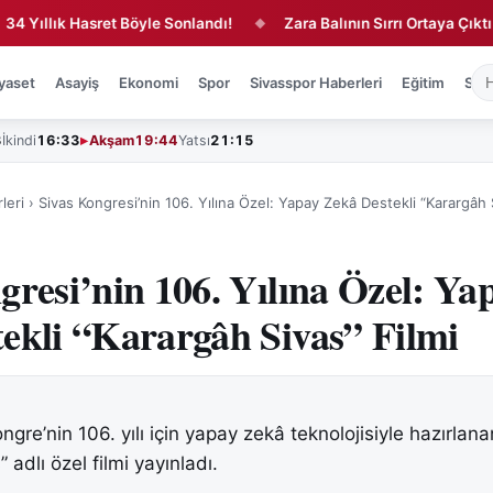
lık Hasret Böyle Sonlandı!
Zara Balının Sırrı Ortaya Çıktı!
◆
◆
yaset
Asayiş
Ekonomi
Spor
Sivasspor Haberleri
Eğitim
Sağl
3
İkindi
16:33
Akşam
19:44
Yatsı
21:15
leri
›
Sivas Kongresi’nin 106. Yılına Özel: Yapay Zekâ Destekli “Karargâh 
gresi’nin 106. Yılına Özel: Ya
ekli “Karargâh Sivas” Filmi
Kongre’nin 106. yılı için yapay zekâ teknolojisiyle hazırlana
 adlı özel filmi yayınladı.