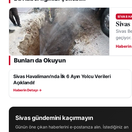
SIVAS H
Sivas
Sivas Be
geçiyor.
Haberin
Bunları da Okuyun
Sivas Havalimanı'nda İlk 6 Ayın Yolcu Verileri
SIVAS HABERLERI
Açıklandı!
Haberin Detayı →
Sivas gündemini kaçırmayın
Günün öne çıkan haberlerini e-postanıza alın. İstediğiniz an