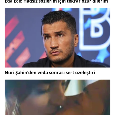
“Sivas Kongresi, bağımsızlık azminin dosta ve
düşmana ilan edildiği bir milli irade şahlanışıdır. 106
yıl önce olduğu gibi, aynı yerde aynı kararlılıkla milli
mücadele ruhunu canlı tutuyoruz.”
AK Parti Grup Başkanı Abdullah Güler ise
konuşmasında savunma sanayisindeki yerli
üretimlere dikkat çekti:
“Bugün Gök Vatan diyoruz, TCG Anadolu diyoruz,
Aselsan Sivas diyoruz. 106 yıl önce manda ve
himayeyi reddeden bu millet, bugün yerli ve milli
savunma sistemleriyle dünyada söz sahibi oluyor.
Türk Silahlı Kuvvetlerimiz karada, denizde ve havada
gururumuz olmaya devam ediyor.”
Katılımcılar, Sivas Kongresi’nde alınan kararların