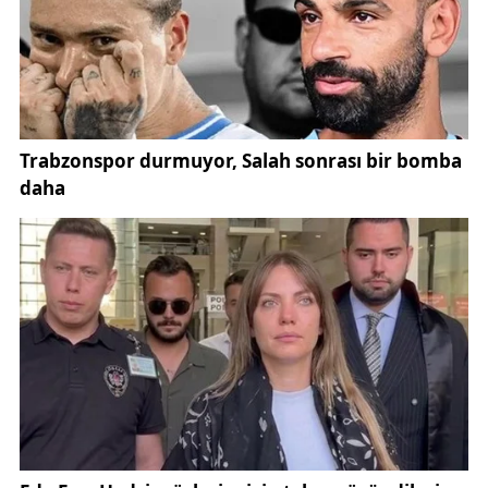
irade tüm dünyaya ilan edildi. Hiçbir çılgın bu millete
zincir vuramamıştır, bundan sonra da
vuramayacaktır.”
BBP Genel Başkanı Mustafa Destici , milli
mücadelenin zorluklarını hatırlatarak şu sözleri dile
getirdi:
“Ordumuz dağılmış, silahımız yok, paramız yoktu.
Kaybedilmiş savaşların ardından milletimiz bağımsız
yaşama iradesiyle ayağa kalktı. Milli mücadelenin
her aşamasında inanç, kararlılık ve devlet aklı
hakimdi.”
Sivas Valisi Yılmaz Şimşek , konuşmasında Sivas
Kongresi’nin bağımsızlık yolundaki önemine değindi: