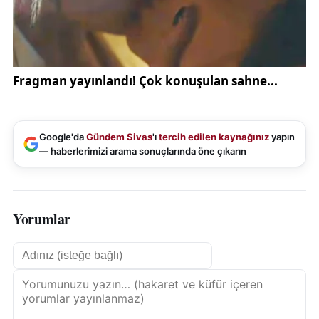
günümüz Türkiye’sinde de yol gösterici olduğuna
dikkat çekerek, “Manda ve himaye kabul edilemez”
kararlılığının 106 yıldır korunduğunu vurguladı.
Google'da
Gündem Sivas
'ı
tercih edilen kaynağınız
yapın
— haberlerimizi arama sonuçlarında öne çıkarın
Yorumlar