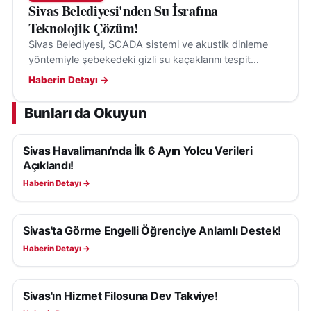
Sivas Belediyesi'nden Su İsrafına
Teknolojik Çözüm!
Sivas Belediyesi, SCADA sistemi ve akustik dinleme
yöntemiyle şebekedeki gizli su kaçaklarını tespit
ederek su kayıplarının önüne geçiyor.
Haberin Detayı →
Bunları da Okuyun
Sivas Havalimanı'nda İlk 6 Ayın Yolcu Verileri
SIVAS HABERLERI
Açıklandı!
Haberin Detayı →
Sivas'ta Görme Engelli Öğrenciye Anlamlı Destek!
SIVAS HABERLERI
Haberin Detayı →
Sivas'ın Hizmet Filosuna Dev Takviye!
SIVAS HABERLERI