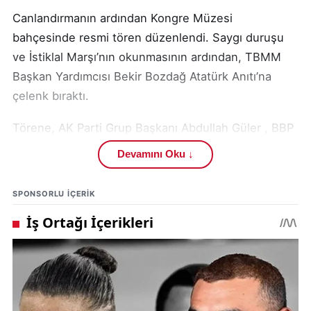
Canlandırmanın ardından Kongre Müzesi
bahçesinde resmi tören düzenlendi. Saygı duruşu
ve İstiklal Marşı’nın okunmasının ardından, TBMM
Başkan Yardımcısı Bekir Bozdağ Atatürk Anıtı’na
çelenk bıraktı.
Törene, AK Parti Grup Başkanı Abdullah Güler , BBP
Genel Başkanı Mustafa Destici , Sivas Valisi Yılmaz
Devamını Oku ↓
Şimşek , Sivas Belediye Başkanı Adem Uzun ,
milletvekilleri, kamu kurum temsilcileri ve çok sayıda
SPONSORLU IÇERIK
vatandaş katıldı.
Törende konuşan TBMM Başkan Yardımcısı Bekir
Bozdağ , milli mücadelenin ruhunu vurgulayarak şu
ifadeleri kullandı:
“O gün Sivas’ta manda ve himaye reddedildi, milli