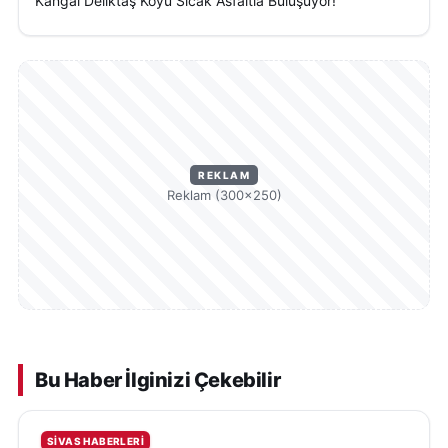
Kangal Deliktaş Köyü Sıcak Asfaltla Buluşuyor!
REKLAM
Reklam (300×250)
Bu Haber İlginizi Çekebilir
SIVAS HABERLERI