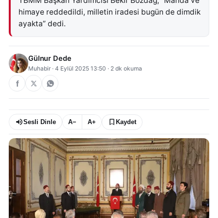
TBMM Başkan Yardımcısı Bekir Bozdağ, “Manda ve
himaye reddedildi, milletin iradesi bugün de dimdik
ayakta” dedi.
Gülnur Dede
Muhabir
·
4 Eylül 2025 13:50
·
2
dk okuma
Sesli Dinle
A−
A+
Kaydet