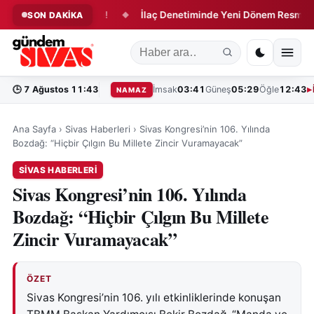
 Dönüşüm Başladı!
İlaç Denetiminde Yeni Dönem Resmen Başl
SON DAKİKA
◆
🕒
7 Ağustos 11:43
İmsak
03:41
Güneş
05:29
Öğle
12:43
NAMAZ
Ana Sayfa
›
Sivas Haberleri
›
Sivas Kongresi’nin 106. Yılında
Bozdağ: “Hiçbir Çılgın Bu Millete Zincir Vuramayacak”
SIVAS HABERLERI
Sivas Kongresi’nin 106. Yılında
Bozdağ: “Hiçbir Çılgın Bu Millete
Zincir Vuramayacak”
ÖZET
Sivas Kongresi’nin 106. yılı etkinliklerinde konuşan