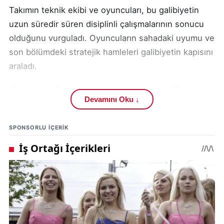
Takımın teknik ekibi ve oyuncuları, bu galibiyetin
uzun süredir süren disiplinli çalışmalarının sonucu
olduğunu vurguladı. Oyuncuların sahadaki uyumu ve
son bölümdeki stratejik hamleleri galibiyetin kapısını
araladı.
️ Kulüp yetkililerinden yapılan açıklamada: “Bu
Devamını Oku ↓
galibiyet sadece bir skor değil, Sivas sporu için
moral ve umut kaynağıdır.” denildi.
SPONSORLU IÇERIK
Maç boyunca tribünlerde yer alan taraftarlar da
takımlarını yalnız bırakmadı. Özellikle son
dakikalarda yaşanan heyecan dolu anlar, seyircinin
coşkusunu ikiye katladı.
Bu sonuçla birlikte Sivas İl Özel İdaresi Spor Kulübü,
Play-Off turundaki iddiasını sürdürmeye devam