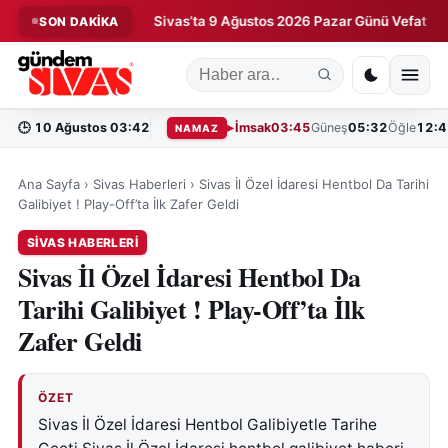
a Kaldırdı!
Sivas’ta 9 Ağustos 2026 Pazar Günü Vefat Edenler
SON DAKİKA
◆
🕒
10 Ağustos 03:42
İmsak
03:45
Güneş
05:32
Öğle
12:4
NAMAZ
Ana Sayfa
›
Sivas Haberleri
›
Sivas İl Özel İdaresi Hentbol Da Tarihi
Galibiyet ! Play-Off’ta İlk Zafer Geldi
SIVAS HABERLERI
Sivas İl Özel İdaresi Hentbol Da
Tarihi Galibiyet ! Play-Off’ta İlk
Zafer Geldi
ÖZET
Sivas İl Özel İdaresi Hentbol Galibiyetle Tarihe