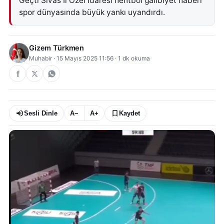
Geçti Sivas İl Özel İdaresi hentbol galibiyet haberi
spor dünyasında büyük yankı uyandırdı.
Gizem Türkmen
Muhabir
·
15 Mayıs 2025 11:56
·
1
dk okuma
Sesli Dinle
A−
A+
Kaydet