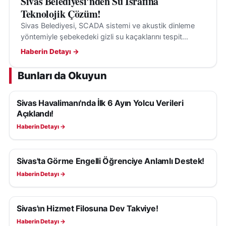
Sivas Belediyesi'nden Su İsrafına
Teknolojik Çözüm!
Sivas Belediyesi, SCADA sistemi ve akustik dinleme
yöntemiyle şebekedeki gizli su kaçaklarını tespit
ederek su kayıplarının önüne geçiyor.
Haberin Detayı →
Bunları da Okuyun
Sivas Havalimanı'nda İlk 6 Ayın Yolcu Verileri
SIVAS HABERLERI
Açıklandı!
Haberin Detayı →
Sivas'ta Görme Engelli Öğrenciye Anlamlı Destek!
SIVAS HABERLERI
Haberin Detayı →
Sivas'ın Hizmet Filosuna Dev Takviye!
SIVAS HABERLERI
Haberin Detayı →