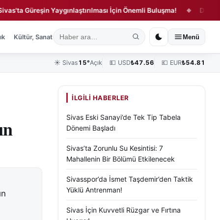
 Güreşin Yaygınlaştırılması İçin Önemli Buluşma!
Dünya Sivasl
◆
ık
Kültür, Sanat ve Tarih
Yaşam
Sivas Vefat Edenler
Köşe Yazılar
Menü
☀️
Sivas
15°
Açık
💵 USD
₺
47.56
💶 EUR
₺
54.81
İLGILI HABERLER
Sivas Eski Sanayi’de Tek Tip Tabela
ın
Dönemi Başladı
Sivas’ta Zorunlu Su Kesintisi: 7
Mahallenin Bir Bölümü Etkilenecek
Sivasspor’da İsmet Taşdemir’den Taktik
Yüklü Antrenman!
ın
Sivas İçin Kuvvetli Rüzgar ve Fırtına