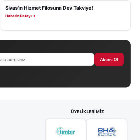
Sivas'ın Hizmet Filosuna Dev Takviye!
SIVAS HABERLERI
Haberin Detayı →
Abone Ol
ÜYELIKLERIMIZ