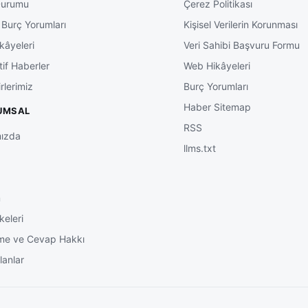
Durumu
Çerez Politikası
 Burç Yorumları
Kişisel Verilerin Korunması
kâyeleri
Veri Sahibi Başvuru Formu
tif Haberler
Web Hikâyeleri
rlerimiz
Burç Yorumları
Haber Sitemap
UMSAL
RSS
ızda
llms.txt
m
keleri
me ve Cevap Hakkı
lanlar