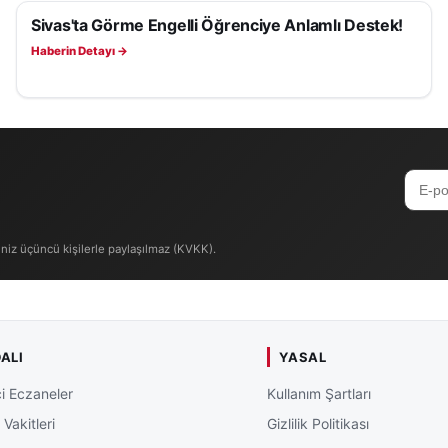
Sivas'ta Görme Engelli Öğrenciye Anlamlı Destek!
SIVAS HABERLERI
Haberin Detayı →
iniz üçüncü kişilerle paylaşılmaz (KVKK).
ALI
YASAL
i Eczaneler
Kullanım Şartları
Vakitleri
Gizlilik Politikası