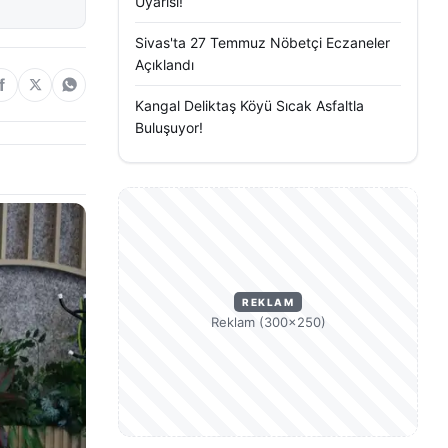
Uyarısı!
Sivas'ta 27 Temmuz Nöbetçi Eczaneler
Açıklandı
Kangal Deliktaş Köyü Sıcak Asfaltla
Buluşuyor!
REKLAM
Reklam (300×250)