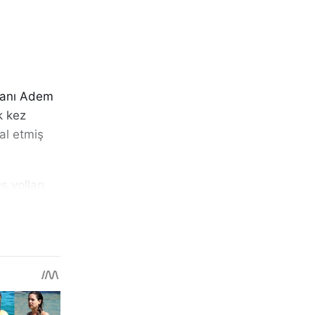
kanı Adem
k kez
al etmiş
ş yolları
 zor
n anısını
n Parkı,