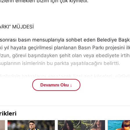
zlerin emekleri bizim için çok kıymetli.”
ARKI” MÜJDESİ
 sonrası basın mensuplarıyla sohbet eden Belediye Baş
yıl hayata geçirilmesi planlanan Basın Parkı projesini il
zun, görevi başındayken şehit olan veya ebediyete irtih
plarının isimlerinin bu parkta yaşatılacağını belirtti.
ilerinin hatıralarını yaşatacak özel anıt köşeleri, yürüyü
rının yer alacağı ifade edildi.
Devamını Oku ↓
 gönül vermiş, değerli kalemleriyle toplumu aydınlatmış,
leğini onurla sürdürmüş pek çok gazetecimiz var. Onları
turmamak adına böyle bir parkı hayata geçireceğiz. Bası