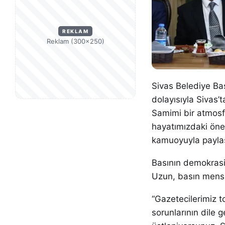
REKLAM
Reklam (300×250)
Sivas Belediye B
dolayısıyla Sivas’
Samimi bir atmos
hayatımızdaki öne
kamuoyuyla paylaş
Basının demokrasi
Uzun, basın mensu
“Gazetecilerimiz t
sorunlarının dile 