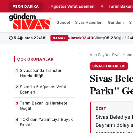
i!
Sivas'ta 5 Ağustos Vefat Edenler!
Tarım Bakanlığı Har
SON DAKİKA
◆
◆
Güncel
Sivas Haberleri
Gündem
Si
🕒
5 Ağustos 22:38
İmsak
03:40
Güneş
05:28
Öğle
12:
NAMAZ
Ana Sayfa
›
Sivas Haber
ÇOK OKUNANLAR
SIVAS HABERLERI
Sivasspor'da Transfer
1
Sivas Bel
Hareketliliği!
Parkı" Ge
Sivas'ta 5 Ağustos Vefat
2
Edenler!
Tarım Bakanlığı Harekete
3
Geçti!
ÖZET
Sivas Belediye
TOKİ'den Yatırımcıya Büyük
4
Bayramı dolayıs
Fırsat!