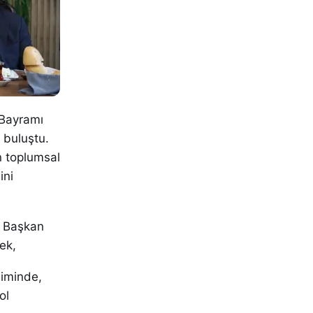
 Bayramı
 buluştu.
 toplumsal
ini
n Başkan
ek,
şiminde,
ol