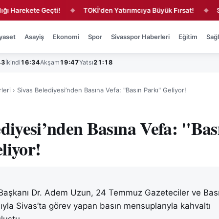
ekete Geçti!
TOKİ'den Yatırımcıya Büyük Fırsat!
Sivas'ta
◆
◆
yaset
Asayiş
Ekonomi
Spor
Sivasspor Haberleri
Eğitim
Sağl
43
İkindi
16:34
Akşam
19:47
Yatsı
21:18
leri
›
Sivas Belediyesi’nden Basına Vefa: "Basın Parkı" Geliyor!
ediyesi’nden Basına Vefa: "Bas
liyor!
 Başkanı Dr. Adem Uzun, 24 Temmuz Gazeteciler ve Bas
ıyla Sivas’ta görev yapan basın mensuplarıyla kahvaltı