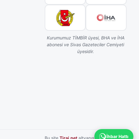
Kurumumuz TİMBİR üyesi, BHA ve İHA
abonesi ve Sivas Gazeteciler Cemiyeti
üyesidir.
İhbar Hattı
Bu site
Tiraj.net
altyapısı ile hazırlanmıştır.