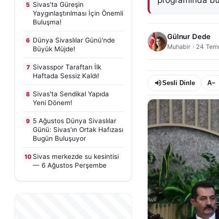
programında bu
Sivas'ta Güreşin
5
Yaygınlaştırılması İçin Önemli
Buluşma!
Gülnur Dede
Dünya Sivaslılar Günü'nde
6
Muhabir
·
24 Tem
Büyük Müjde!
Sivasspor Taraftarı İlk
7
Haftada Sessiz Kaldı!
Sesli Dinle
A−
Sivas'ta Sendikal Yapıda
8
Yeni Dönem!
5 Ağustos Dünya Sivaslılar
9
Günü: Sivas'ın Ortak Hafızası
Bugün Buluşuyor
Sivas merkezde su kesintisi
10
— 6 Ağustos Perşembe