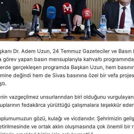
aşkanı Dr. Adem Uzun, 24 Temmuz Gazeteciler ve Basın
ta görev yapan basın mensuplarıyla kahvaltı programında
ferde gerçekleşen programda Başkan Uzun, hem basının
mine değindi hem de Sivas basınına özel bir vefa projes
tı.
nin vazgeçilmez unsurlarından biri olduğunu vurgulaya
plarının fedakârca yürüttüğü çalışmalara teşekkür eder
oplumumuzun gözü, kulağı ve vicdanıdır. Şehrimizin geli
getirilmesinde ve ortak aklın oluşmasında çok önemli bir r