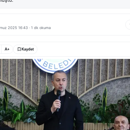
luştu.
muz 2025 16:43
·
1
dk okuma
A+
Kaydet