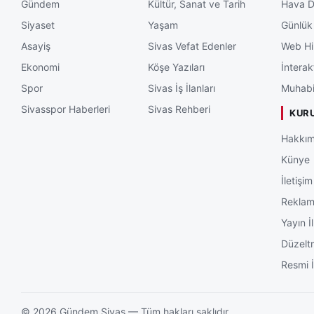
Gündem
Kültür, Sanat ve Tarih
Hava 
Siyaset
Yaşam
Günlük
Asayiş
Sivas Vefat Edenler
Web Hi
Ekonomi
Köşe Yazıları
İnterak
Spor
Sivas İş İlanları
Muhabi
Sivasspor Haberleri
Sivas Rehberi
KUR
Hakkım
Künye
İletişim
Rekla
Yayın İl
Düzelt
Resmi İ
©
2026
Gündem Sivas — Tüm hakları saklıdır.