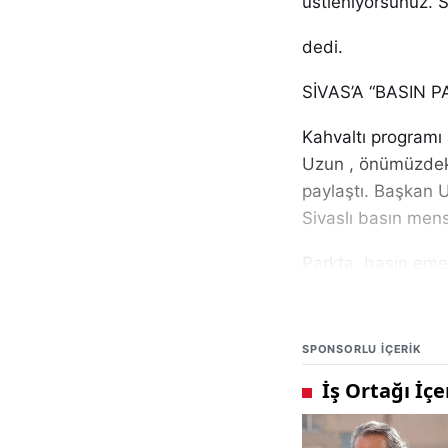
üstleniyorsunuz. Si
dedi.
SİVAS’A “BASIN P
Kahvaltı programı
Uzun , önümüzdeki 
paylaştı. Başkan U
Sivaslı basın mensu
Parkta, basın emekç
ve dinlenme alanla
Başkan Uzun,
SPONSORLU IÇERIK
“Bu şehirde basına
şartlarda dahi mes
ve emeklerini unut