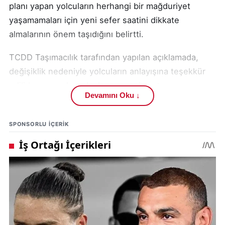
planı yapan yolcuların herhangi bir mağduriyet
yaşamamaları için yeni sefer saatini dikkate
almalarının önem taşıdığını belirtti.
TCDD Taşımacılık tarafından yapılan açıklamada,
değişiklik nedeniyle yolcuların anlayışına teşekkür
edilirken, seyahat planlarının yeni saat
Devamını Oku ↓
düzenlemesine göre gözden geçirilmesi tavsiye
edildi.
SPONSORLU IÇERIK
Sivas ile Ankara arasında düzenli olarak sefer yapan
Yüksek Hızlı Tren hattındaki bu değişiklik, 13
Temmuz tarihinden itibaren geçerli olacak.