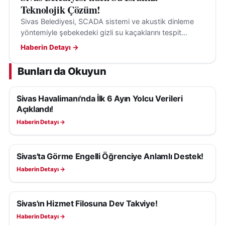
Teknolojik Çözüm!
Sivas Belediyesi, SCADA sistemi ve akustik dinleme
yöntemiyle şebekedeki gizli su kaçaklarını tespit
ederek su kayıplarının önüne geçiyor.
Haberin Detayı →
Bunları da Okuyun
Sivas Havalimanı'nda İlk 6 Ayın Yolcu Verileri
SIVAS HABERLERI
Açıklandı!
Haberin Detayı →
Sivas'ta Görme Engelli Öğrenciye Anlamlı Destek!
SIVAS HABERLERI
Haberin Detayı →
Sivas'ın Hizmet Filosuna Dev Takviye!
SIVAS HABERLERI
Haberin Detayı →