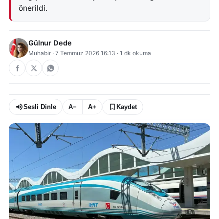
önerildi.
Gülnur Dede
Muhabir
·
7 Temmuz 2026 16:13
·
1
dk okuma
Sesli Dinle
A−
A+
Kaydet