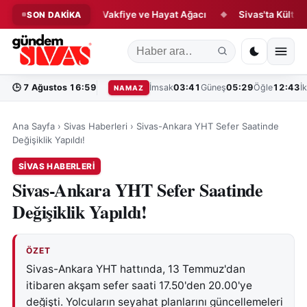
ık Hikâyesi: Çini, Vakfiye ve Hayat Ağacı
Sivas'ta Kültür ve L
SON DAKİKA
◆
🕒
7 Ağustos 16:59
İmsak
03:41
Güneş
05:29
Öğle
12:43
İ
NAMAZ
Ana Sayfa
›
Sivas Haberleri
›
Sivas-Ankara YHT Sefer Saatinde
Değişiklik Yapıldı!
SIVAS HABERLERI
Sivas-Ankara YHT Sefer Saatinde
Değişiklik Yapıldı!
ÖZET
Sivas-Ankara YHT hattında, 13 Temmuz'dan
itibaren akşam sefer saati 17.50'den 20.00'ye
değişti. Yolcuların seyahat planlarını güncellemeleri