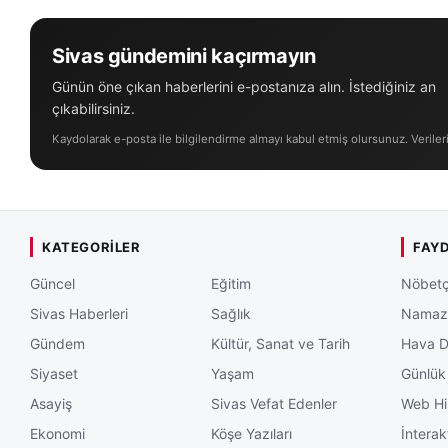
Sivas gündemini kaçırmayın
Günün öne çıkan haberlerini e-postanıza alın. İstediğiniz an
çıkabilirsiniz.
Kaydolarak e-posta ile bilgilendirme almayı kabul etmiş olursunuz. Veriler
KATEGORILER
FAYD
Güncel
Eğitim
Nöbetç
Sivas Haberleri
Sağlık
Namaz 
Gündem
Kültür, Sanat ve Tarih
Hava 
Siyaset
Yaşam
Günlük
Asayiş
Sivas Vefat Edenler
Web Hi
Ekonomi
Köşe Yazıları
İnterak