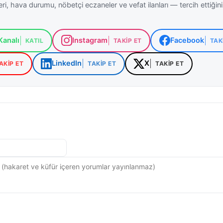
ri, hava durumu, nöbetçi eczaneler ve vefat ilanları — tercih ettiğin
analı
Instagram
Facebook
KATIL
TAKIP ET
TAK
LinkedIn
X
AKIP ET
TAKIP ET
TAKIP ET