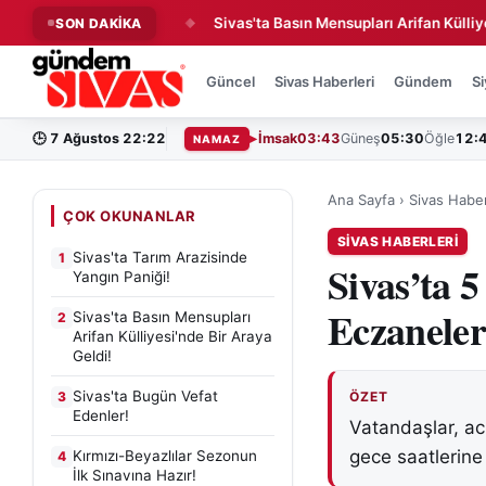
e Yangın Paniği!
Sivas'ta Basın Mensupları Arifan Külliyesi'nde
SON DAKİKA
◆
Güncel
Sivas Haberleri
Gündem
Si
🕒
7 Ağustos 22:22
İmsak
03:43
Güneş
05:30
Öğle
12:
NAMAZ
Ana Sayfa
›
Sivas Haber
ÇOK OKUNANLAR
SIVAS HABERLERI
Sivas'ta Tarım Arazisinde
1
Sivas’ta 
Yangın Paniği!
Eczaneler
Sivas'ta Basın Mensupları
2
Arifan Külliyesi'nde Bir Araya
Geldi!
Sivas'ta Bugün Vefat
3
ÖZET
Edenler!
Vatandaşlar, aci
gece saatlerine
Kırmızı-Beyazlılar Sezonun
4
İlk Sınavına Hazır!