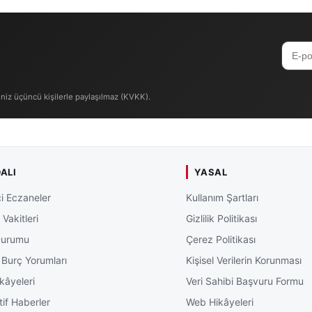
iniz üçüncü kişilerle paylaşılmaz (KVKK).
ALI
YASAL
i Eczaneler
Kullanım Şartları
Vakitleri
Gizlilik Politikası
Durumu
Çerez Politikası
 Burç Yorumları
Kişisel Verilerin Korunması
kâyeleri
Veri Sahibi Başvuru Formu
tif Haberler
Web Hikâyeleri