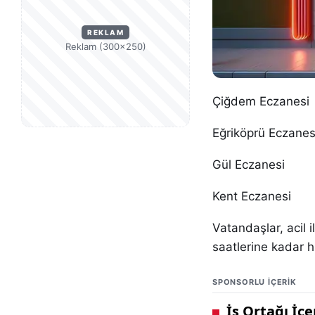
REKLAM
Reklam (300×250)
Çiğdem Eczanesi
Eğriköprü Eczanes
Gül Eczanesi
Kent Eczanesi
Vatandaşlar, acil i
saatlerine kadar h
SPONSORLU IÇERIK