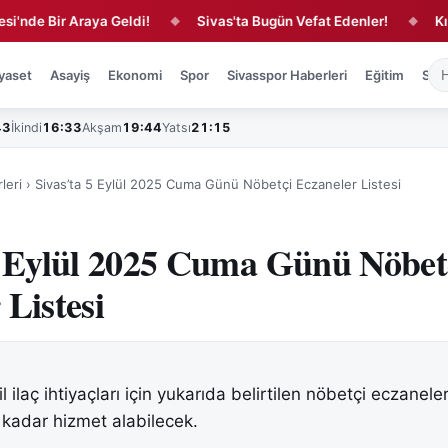
 Bir Araya Geldi!
Sivas'ta Bugün Vefat Edenler!
Kırmızı-B
◆
◆
yaset
Asayiş
Ekonomi
Spor
Sivasspor Haberleri
Eğitim
Sağl
43
İkindi
16:33
Akşam
19:44
Yatsı
21:15
leri
›
Sivas’ta 5 Eylül 2025 Cuma Günü Nöbetçi Eczaneler Listesi
5 Eylül 2025 Cuma Günü Nöbet
 Listesi
l ilaç ihtiyaçları için yukarıda belirtilen nöbetçi eczanel
 kadar hizmet alabilecek.