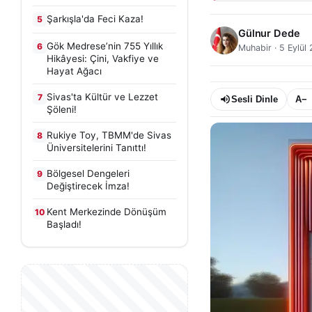
Şarkışla'da Feci Kaza!
5
Gülnur Dede
Gök Medrese’nin 755 Yıllık
6
Muhabir
·
5 Eylül
Hikâyesi: Çini, Vakfiye ve
Hayat Ağacı
Sivas'ta Kültür ve Lezzet
7
Sesli Dinle
A−
Şöleni!
Rukiye Toy, TBMM'de Sivas
8
Üniversitelerini Tanıttı!
Bölgesel Dengeleri
9
Değiştirecek İmza!
Kent Merkezinde Dönüşüm
10
Başladı!