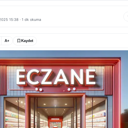
 2025 15:38
·
1
dk okuma
A+
Kaydet