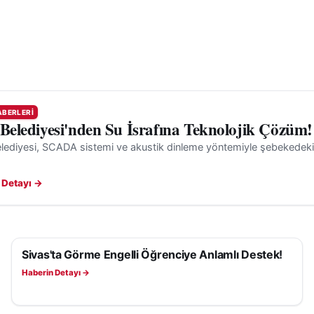
ABERLERI
 Belediyesi'nden Su İsrafına Teknolojik Çözüm!
lediyesi, SCADA sistemi ve akustik dinleme yöntemiyle şebekedeki gi
 Detayı →
Sivas'ta Görme Engelli Öğrenciye Anlamlı Destek!
SIVAS HABERLERI
Haberin Detayı →