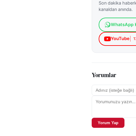
Son dakika haberle
kanaldan anında.
WhatsApp K
YouTube
T
Yorumlar
Yorum Yap