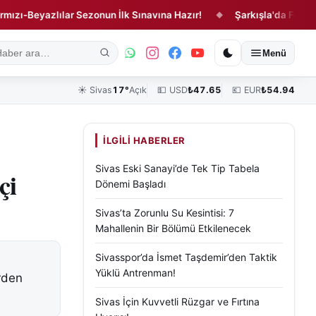
eyazlılar Sezonun İlk Sınavına Hazır!
Şarkışla'da Feci Kaza!
◆
ık
Kültür, Sanat ve Tarih
Yaşam
Sivas Vefat Edenler
Köşe Yazılar
Menü
☀️
Sivas
17°
Açık
💵 USD
₺
47.65
💶 EUR
₺
54.94
İLGILI HABERLER
Sivas Eski Sanayi’de Tek Tip Tabela
çi
Dönemi Başladı
Sivas’ta Zorunlu Su Kesintisi: 7
Mahallenin Bir Bölümü Etkilenecek
Sivasspor’da İsmet Taşdemir’den Taktik
Yüklü Antrenman!
erden
Sivas İçin Kuvvetli Rüzgar ve Fırtına