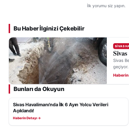
İlk yorumu siz yapın.
Bu Haber İlginizi Çekebilir
SIVAS H
Sivas
Sivas Be
geçiyor.
Haberin
Bunları da Okuyun
Sivas Havalimanı'nda İlk 6 Ayın Yolcu Verileri
SIVAS HABERLERI
Açıklandı!
Haberin Detayı →