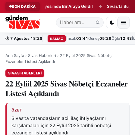
pları Arifan Külliyesi'nde Bir Araya Geldi!
Sivas'ta Bugün Vefa
SON DAKİKA
◆
🕒
7 Ağustos 18:28
İmsak
03:41
Güneş
05:29
Öğle
12:43
İ
NAMAZ
Ana Sayfa
›
Sivas Haberleri
›
22 Eylül 2025 Sivas Nöbetçi
Eczaneler Listesi Açıklandı
SIVAS HABERLERI
22 Eylül 2025 Sivas Nöbetçi Eczaneler
Listesi Açıklandı
ÖZET
Sivas’ta vatandaşların acil ilaç ihtiyaçlarını
karşılamaları için 22 Eylül 2025 tarihli nöbetçi
eczaneler listesi açıklandı.