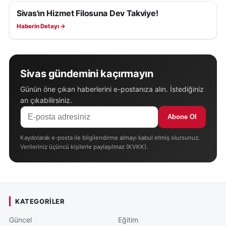
Sivas'ın Hizmet Filosuna Dev Takviye!
SIVAS HABERLERI
Haberin Detayı →
Sivas gündemini kaçırmayın
Günün öne çıkan haberlerini e-postanıza alın. İstediğiniz
an çıkabilirsiniz.
Abone Ol
Kaydolarak e-posta ile bilgilendirme almayı kabul etmiş olursunuz.
Verileriniz üçüncü kişilerle paylaşılmaz (KVKK).
KATEGORILER
Güncel
Eğitim