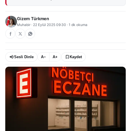
Gizem Türkmen
Muhabir
·
22 Eylül 2025 09:30
·
1
dk okuma
Sesli Dinle
A−
A+
Kaydet