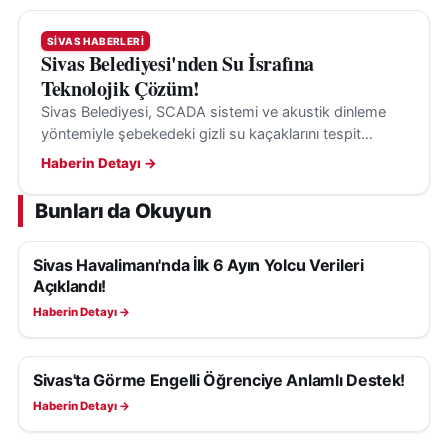
SIVAS HABERLERI
Sivas Belediyesi'nden Su İsrafına
Teknolojik Çözüm!
Sivas Belediyesi, SCADA sistemi ve akustik dinleme
yöntemiyle şebekedeki gizli su kaçaklarını tespit
ederek su kayıplarının önüne geçiyor.
Haberin Detayı →
Bunları da Okuyun
Sivas Havalimanı'nda İlk 6 Ayın Yolcu Verileri
SIVAS HABERLERI
Açıklandı!
Haberin Detayı →
Sivas'ta Görme Engelli Öğrenciye Anlamlı Destek!
SIVAS HABERLERI
Haberin Detayı →