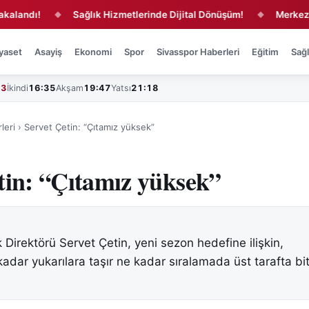
dı!
Sağlık Hizmetlerinde Dijital Dönüşüm!
Merkez ve 16 
◆
◆
yaset
Asayiş
Ekonomi
Spor
Sivasspor Haberleri
Eğitim
Sağl
43
İkindi
16:35
Akşam
19:47
Yatsı
21:18
leri
›
Servet Çetin: “Çıtamız yüksek”
tin: “Çıtamız yüksek”
 Direktörü Servet Çetin, yeni sezon hedefine ilişkin,
adar yukarılara taşır ne kadar sıralamada üst tarafta bit