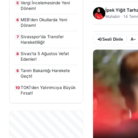
Vergi İncelemesinde Yeni
5
Dönem!
İpek Yiğit Tarh
Muhabir
·
14 Tem
MEB'den Okullarda Yeni
6
Dönem!
Sivasspor'da Transfer
7
Sesli Dinle
A−
Hareketliliği!
Sivas'ta 5 Ağustos Vefat
8
Edenler!
Tarım Bakanlığı Harekete
9
Geçti!
TOKİ'den Yatırımcıya Büyük
10
Fırsat!