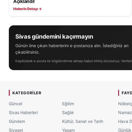
Açıklandı!
Haberin Detayı →
Sivas gündemini kaçırmayın
Günün öne çıkan haberlerini e-postanıza alın. İstediğiniz an
çıkabilirsiniz.
Kaydolarak e-posta ile bilgilendirme almayı kabul etmiş olursunuz. Veriler
KATEGORILER
FAYD
Güncel
Eğitim
Nöbetç
Sivas Haberleri
Sağlık
Namaz 
Gündem
Kültür, Sanat ve Tarih
Hava 
Siyaset
Yaşam
Günlük