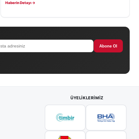
Haberin Detayı →
Abone Ol
ÜYELIKLERIMIZ