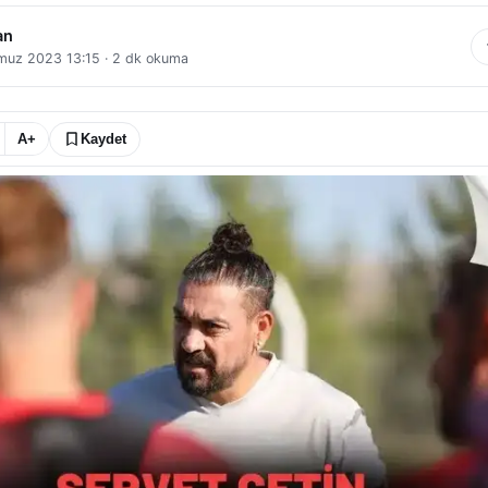
an
muz 2023 13:15
·
2
dk okuma
A+
Kaydet