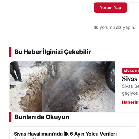
Yorum Yap
İlk yorumu siz yapın.
Bu Haber İlginizi Çekebilir
SIVAS H
Sivas
Sivas Be
geçiyor.
Haberin
Bunları da Okuyun
Sivas Havalimanı'nda İlk 6 Ayın Yolcu Verileri
SIVAS HABERLERI