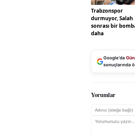
sezondaki hedefini
yukarılara taşır n
yüksek ama diğer t
sadece ekonomi de
en yukarıda, Sivas
diye konuştu.
Google'da
Gün
sonuçlarında ö
Yorumlar