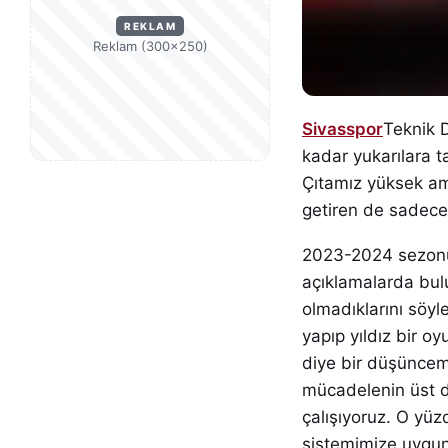
REKLAM
Reklam (300×250)
Sivasspor
Teknik 
kadar yukarılara t
Çıtamız yüksek ama
getiren de sadece
2023-2024 sezonu 
açıklamalarda bu
olmadıklarını söyle
yapıp yıldız bir oy
diye bir düşüncem
mücadelenin üst d
çalışıyoruz. O yü
sistemimize uygun