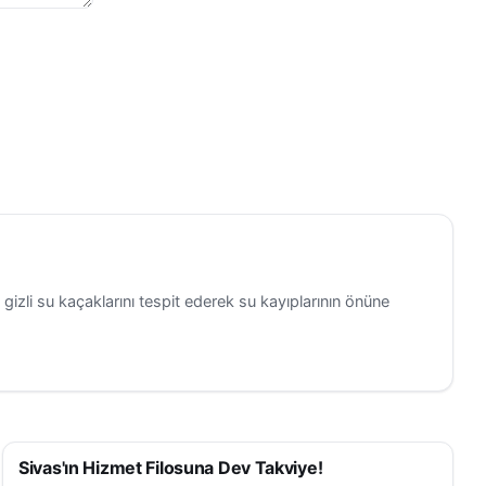
zli su kaçaklarını tespit ederek su kayıplarının önüne
Sivas'ın Hizmet Filosuna Dev Takviye!
SIVAS HABERLERI