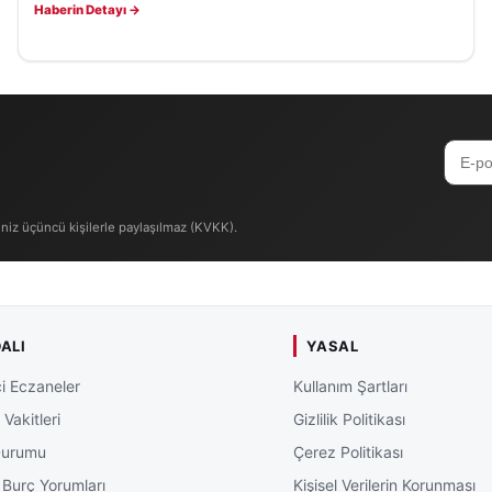
Haberin Detayı →
iniz üçüncü kişilerle paylaşılmaz (KVKK).
ALI
YASAL
i Eczaneler
Kullanım Şartları
Vakitleri
Gizlilik Politikası
Durumu
Çerez Politikası
 Burç Yorumları
Kişisel Verilerin Korunması