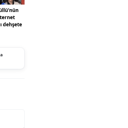
adar
ıtamız
iren
 Sivas’ı
sağlamak”
ma