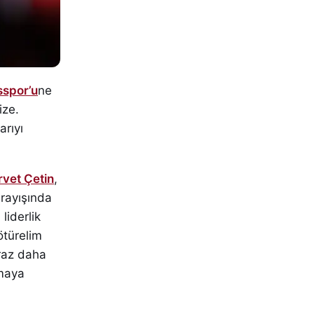
sspor’u
ne
ize.
arıyı
rvet Çetin
,
arayışında
liderlik
ötürelim
raz daha
rmaya