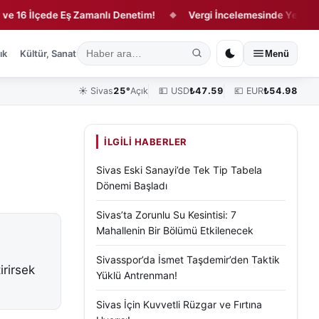
İlçede Eş Zamanlı Denetim!
Vergi İncelemesinde Yeni Dönem!
◆
ık
Kültür, Sanat ve Tarih
Yaşam
Sivas Vefat Edenler
Köşe Yazılar
Menü
☀️
Sivas
25°
Açık
💵 USD
₺
47.59
💶 EUR
₺
54.98
İLGILI HABERLER
Sivas Eski Sanayi’de Tek Tip Tabela
Dönemi Başladı
Sivas’ta Zorunlu Su Kesintisi: 7
Mahallenin Bir Bölümü Etkilenecek
Sivasspor’da İsmet Taşdemir’den Taktik
irirsek
Yüklü Antrenman!
Sivas İçin Kuvvetli Rüzgar ve Fırtına