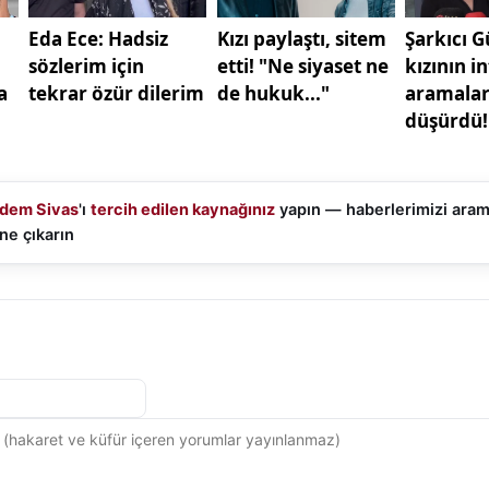
n üst sıralar olduğunu vurgulayarak, “
Sivasspor
’u ne k
e kadar sıralamada üst tarafta bitirirsek ne mutlu bize. Ç
akımlarla aramızdaki ufak tefek farklar var. Başarıyı get
ğil. Doğru oyuncular tercih etmek lazım. Bizim amacımız
’a yakışacak şekilde iyi bir yerlerde pozisyon almasını 
dem Sivas
'ı
tercih edilen kaynağınız
yapın — haberlerimizi ara
ne çıkarın