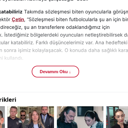
atabiliriz
Takımda sözleşmesi biten oyuncularla görüşm
rektör
Çetin
, “Sözleşmesi biten futbolcularla şu an için b
ireceğiz, şu an transferlere odaklandığımız için
 İstediğimiz bölgelerdeki oyuncuları netleştirebilirsek 
cular katabiliriz. Farklı düşüncelerimiz var. Ana hedeftek
an sonra işimiz kolaylaşacak. O konuda daha sağlıklı kara
i kullandı.
ırlık maçı yapacağız
Çetin
, 17 Temmuz Pazartesi gün
Devamını Oku ↓
ağını ifade ederek, “Erzurum kampında oynayacağımız 4
z belli oldu. Antalyaspor ile Ümraniyespor ile maç yapa
labilir, 1 tane de Azerbaycan takımı olabilir ama şuan bu
miz devam ediyor. 4 hazırlık maçı yapacağız bir aksilik 
 sadece ekonomi değil
Servet Çetin
son olarak,
Sivasspo