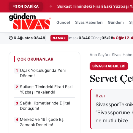
nda Yeni Dönem!
Suikast Timindeki Firari Eski Yüzbaşı Yakalan
SON DAKİKA
◆
Güncel
Sivas Haberleri
Gündem
Si
🕒
6 Ağustos 08:49
İmsak
03:40
Güneş
05:28
Öğle
12:
NAMAZ
Ana Sayfa
›
Sivas Haber
ÇOK OKUNANLAR
SIVAS HABERLERI
Uçak Yolculuğunda Yeni
1
Servet Çe
Dönem!
Suikast Timindeki Firari Eski
2
Yüzbaşı Yakalandı!
ÖZET
Sağlık Hizmetlerinde Dijital
3
SivassporTeknik
Dönüşüm!
“Sivasspor’une k
Merkez ve 16 İlçede Eş
4
ne mutlu bize.
Zamanlı Denetim!