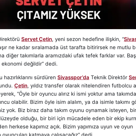
Direktörü
Servet Çetin
, yeni sezon hedefine ilişkin, “
Siva
aşır ne kadar sıralamada üst tarafta bitirirsek ne mutlu b
 diğer takımlarla aramızdaki ufak tefek farklar var. Baş
 ekonomi değildir” dedi.
hazırlıklarını sürdüren
Sivasspor’da
Teknik Direktör
Se
lundu.
Çetin
, yıldız transfer olarak nitelendiren futbolcu 
yerek, “Öyle bir oyuncu alırız ki ismi yoktur ama takımda 
uncu olabilir. Bizim öyle isim alalım, ya da isimle takımı g
iz yok. Biz biraz daha takım oyunu oynamak isteyen, bi
üzeyde olduğu, bir biri için mücadele eden bir ekip ku
zden herkese kapımız açık. Bizim yapımıza uyun ve oyun
 oyuncuları katmaya çalışacağız” dedi.