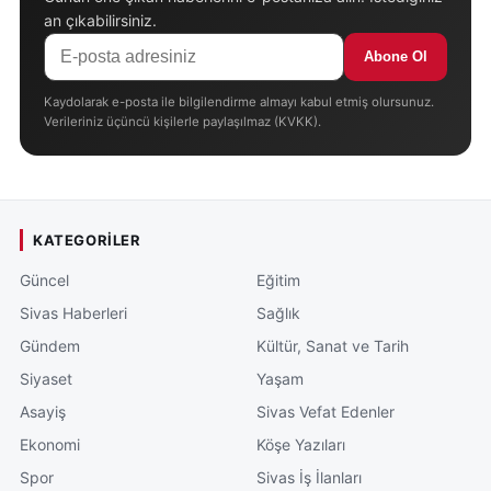
an çıkabilirsiniz.
Abone Ol
Kaydolarak e-posta ile bilgilendirme almayı kabul etmiş olursunuz.
Verileriniz üçüncü kişilerle paylaşılmaz (KVKK).
KATEGORILER
Güncel
Eğitim
Sivas Haberleri
Sağlık
Gündem
Kültür, Sanat ve Tarih
Siyaset
Yaşam
Asayiş
Sivas Vefat Edenler
Ekonomi
Köşe Yazıları
Spor
Sivas İş İlanları