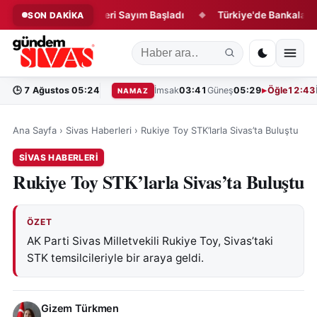
latacak Projede Geri Sayım Başladı
Türkiye'de Bankalara Borçlu
SON DAKİKA
◆
🕒
7 Ağustos 05:24
İmsak
03:41
Güneş
05:29
Öğle
12:43
NAMAZ
Ana Sayfa
›
Sivas Haberleri
›
Rukiye Toy STK’larla Sivas’ta Buluştu
SIVAS HABERLERI
Rukiye Toy STK’larla Sivas’ta Buluştu
ÖZET
AK Parti Sivas Milletvekili Rukiye Toy, Sivas’taki
STK temsilcileriyle bir araya geldi.
Gizem Türkmen