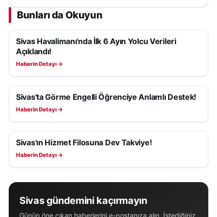
Bunları da Okuyun
Sivas Havalimanı'nda İlk 6 Ayın Yolcu Verileri
SIVAS HABERLERI
Açıklandı!
Haberin Detayı →
Sivas'ta Görme Engelli Öğrenciye Anlamlı Destek!
SIVAS HABERLERI
Haberin Detayı →
Sivas'ın Hizmet Filosuna Dev Takviye!
SIVAS HABERLERI
Haberin Detayı →
Sivas gündemini kaçırmayın
Günün öne çıkan haberlerini e-postanıza alın. İstediğiniz