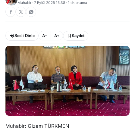
Muhabir
·
7 Eylül 2025 15:38
·
1
dk okuma
Sesli Dinle
A−
A+
Kaydet
Muhabir: Gizem TÜRKMEN