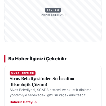
REKLAM
Reklam (300×250)
Bu Haber İlginizi Çekebilir
SIVAS HABERLERI
Sivas Belediyesi'nden Su İsrafına
Teknolojik Çözüm!
Sivas Belediyesi, SCADA sistemi ve akustik dinleme
yöntemiyle şebekedeki gizli su kaçaklarını tespit
ederek su kayıplarının önüne geçiyor.
Haberin Detayı →