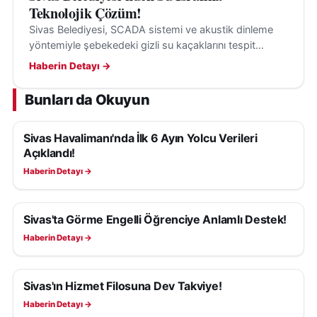
Teknolojik Çözüm!
Sivas Belediyesi, SCADA sistemi ve akustik dinleme
yöntemiyle şebekedeki gizli su kaçaklarını tespit
ederek su kayıplarının önüne geçiyor.
Haberin Detayı →
Bunları da Okuyun
Sivas Havalimanı'nda İlk 6 Ayın Yolcu Verileri
SIVAS HABERLERI
Açıklandı!
Haberin Detayı →
Sivas'ta Görme Engelli Öğrenciye Anlamlı Destek!
SIVAS HABERLERI
Haberin Detayı →
Sivas'ın Hizmet Filosuna Dev Takviye!
SIVAS HABERLERI
Haberin Detayı →