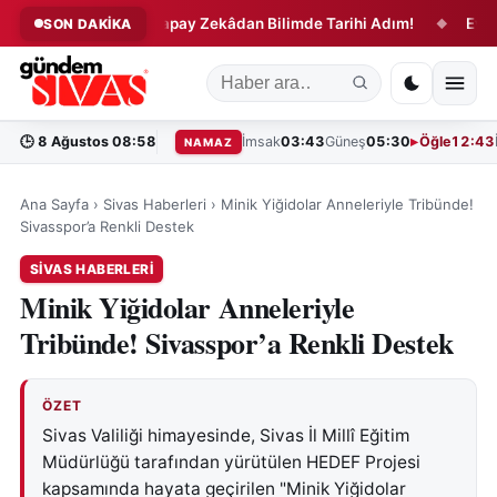
aşlıyor!
Yapay Zekâdan Bilimde Tarihi Adım!
Ev ve Ara
SON DAKİKA
◆
◆
🕒
8 Ağustos 08:58
İmsak
03:43
Güneş
05:30
Öğle
12:43
NAMAZ
Ana Sayfa
›
Sivas Haberleri
›
Minik Yiğidolar Anneleriyle Tribünde!
Sivasspor’a Renkli Destek
SIVAS HABERLERI
Minik Yiğidolar Anneleriyle
Tribünde! Sivasspor’a Renkli Destek
ÖZET
Sivas Valiliği himayesinde, Sivas İl Millî Eğitim
Müdürlüğü tarafından yürütülen HEDEF Projesi
kapsamında hayata geçirilen "Minik Yiğidolar