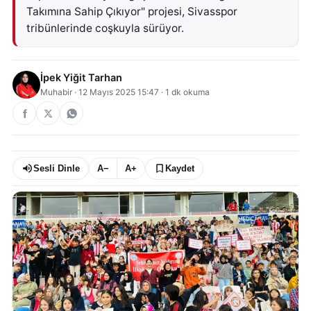
Takımına Sahip Çıkıyor" projesi, Sivasspor
tribünlerinde coşkuyla sürüyor.
İpek Yiğit Tarhan
Muhabir
·
12 Mayıs 2025 15:47
·
1
dk okuma
Sesli Dinle
A−
A+
Kaydet