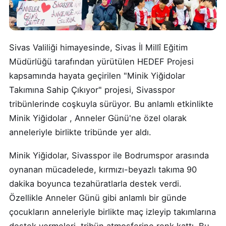
Sivas Valiliği himayesinde, Sivas İl Millî Eğitim
Müdürlüğü tarafından yürütülen HEDEF Projesi
kapsamında hayata geçirilen "Minik Yiğidolar
Takımına Sahip Çıkıyor" projesi, Sivasspor
tribünlerinde coşkuyla sürüyor. Bu anlamlı etkinlikte
Minik Yiğidolar , Anneler Günü'ne özel olarak
anneleriyle birlikte tribünde yer aldı.
Minik Yiğidolar, Sivasspor ile Bodrumspor arasında
oynanan mücadelede, kırmızı-beyazlı takıma 90
dakika boyunca tezahüratlarla destek verdi.
Özellikle Anneler Günü gibi anlamlı bir günde
çocukların anneleriyle birlikte maç izleyip takımlarına
destek vermeleri, tribün atmosferine renk kattı. Bu