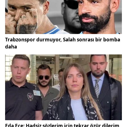
Yiğidolar, aynı zamanda aile bağlarını da güçlendiren
bir etkinliğe katılmış oldular. Sivasspor ile
Bodrumspor arasında oynanan karşılaşma 0-0 sona
erse de tribünlerdeki renkli görüntüler karşılaşmanın
önüne geçti.
Bu tarz projeler, sadece bir maç izleme etkinliği
olmanın ötesine geçerek, çocuklara değerler eğitimi
sunuyor. Sivas Valiliği'nin destekleriyle gerçekleşen
bu proje, çocukların sosyal gelişimlerine büyük katkı
sağlıyor. Sivas İl Millî Eğitim Müdürlüğü tarafından
koordine edilen etkinlik, velilerden de tam not aldı.
Bu tür etkinlikler, gelecekte daha fazla öğrenciye
ulaşarak spor sevgisinin küçük yaşlarda
kazanılmasını hedefliyor. "Minik Yiğidolar" gibi
projeler, yerel yönetimler ve kamu kurumlarının iş