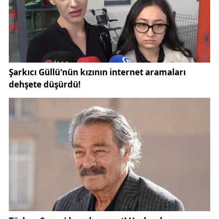
“Devletin taksimine razı olunmalı. Bu, hem dinin hem
de devletin düzeni açısından şart.”
En çarpıcı açıklamalardan biri ise tövbe konusu.
Uzman Vaiz Osman Akkaya bu konuda şunları
söyledi:
“Bir kişi vergisini vermeden define gelirini harcarsa
ve kimseye haber vermezse, bu durumda
milyonlarca insanın kul hakkına girmiş olur. Kul hakkı
içeren günahlarda tövbenin kabulü için hak sahibine
geri ödeme yapılması gerekir.”
Yani kişi sadece “tövbe ettim” diyerek bu kazancı
helalleştiremez. Önce devletin ve kamu hakkının
iadesi, ardından tövbe gereklidir.