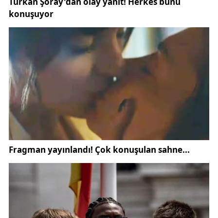
Bu tür konular sadece bireysel değil, toplumsal
bilinç açısından da önem taşıyor. Müftülük yetkilileri
bu tür dini açıklamaların kamuoyuna duyurulmasının,
hem bilinçlendirme hem de yasa dışı faaliyetlerin
önlenmesi açısından hayati olduğunu düşünüyor.
Türkiye’de define arama faaliyetleri 2863 Sayılı
Kültür ve Tabiat Varlıklarını Koruma Kanunu
çerçevesinde yürütülmektedir. Bu yasaya göre:
Bu bağlamda, define gelirini hukuki ve dini açıdan
helal hale getirmek isteyen vatandaşların, devletin
tanıdığı yasal yolları izlemesi zorunludur.
Uzman Vaiz Osman Akkaya'nın açıklamaları, define
geliri konusunun yalnızca zengin olma hayaliyle ele
alınmaması gerektiğini ortaya koyuyor. Helal kazanç