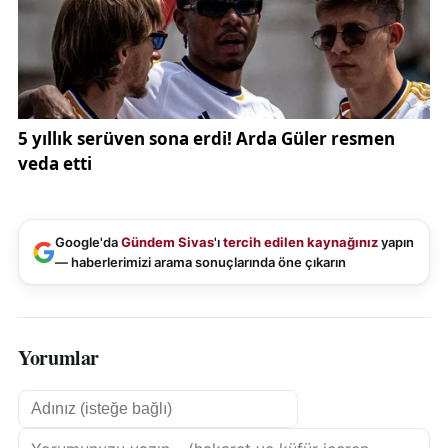
elde etmek isteyen herkesin, devletin belirlediği
yasal yolları izleyerek ve vergisini ödeyerek bu
süreci yürütmesi gerekiyor.
Google'da
Gündem Sivas
'ı
tercih edilen kaynağınız
yapın
— haberlerimizi arama sonuçlarında öne çıkarın
Yorumlar