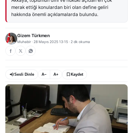
Akkaya, toplumun dini ve hukuki açıdan en çok
merak ettiği konulardan biri olan define geliri
hakkında önemli açıklamalarda bulundu.
Gizem Türkmen
Muhabir
·
28 Mayıs 2025 13:15
·
2
dk okuma
Sesli Dinle
A−
A+
Kaydet