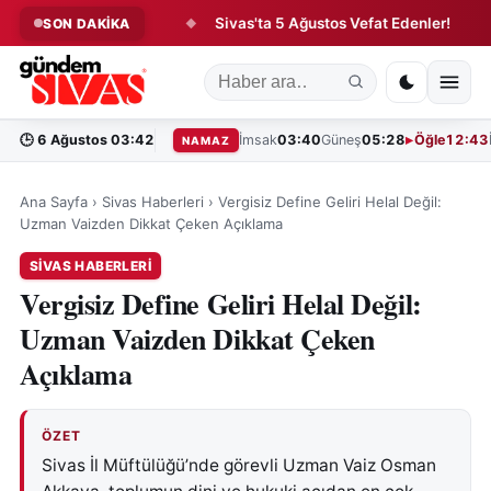
sfer Hareketliliği!
Sivas'ta 5 Ağustos Vefat Edenler!
Tar
SON DAKİKA
◆
◆
🕒
6 Ağustos 03:42
İmsak
03:40
Güneş
05:28
Öğle
12:43
NAMAZ
Ana Sayfa
›
Sivas Haberleri
›
Vergisiz Define Geliri Helal Değil:
Uzman Vaizden Dikkat Çeken Açıklama
SIVAS HABERLERI
Vergisiz Define Geliri Helal Değil:
Uzman Vaizden Dikkat Çeken
Açıklama
ÖZET
Sivas İl Müftülüğü’nde görevli Uzman Vaiz Osman