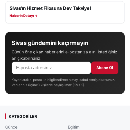
Sivas'ın Hizmet Filosuna Dev Takviye!
SIVAS HABERLERI
Haberin Detayı →
Sivas gündemini kaçırmayın
Günün öne çıkan haberlerini e-postanıza alın. İstediğiniz
an çıkabilirsiniz.
Abone Ol
Kaydolarak e-posta ile bilgilendirme almayı kabul etmiş olursunuz.
Verileriniz üçüncü kişilerle paylaşılmaz (KVKK).
KATEGORILER
Güncel
Eğitim