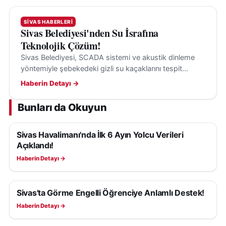
SIVAS HABERLERI
Sivas Belediyesi'nden Su İsrafına
Teknolojik Çözüm!
Sivas Belediyesi, SCADA sistemi ve akustik dinleme
yöntemiyle şebekedeki gizli su kaçaklarını tespit
ederek su kayıplarının önüne geçiyor.
Haberin Detayı →
Bunları da Okuyun
Sivas Havalimanı'nda İlk 6 Ayın Yolcu Verileri
SIVAS HABERLERI
Açıklandı!
Haberin Detayı →
Sivas'ta Görme Engelli Öğrenciye Anlamlı Destek!
SIVAS HABERLERI
Haberin Detayı →