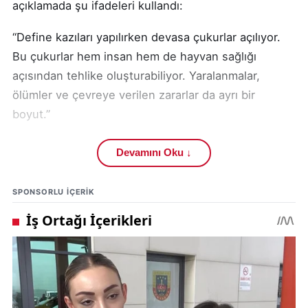
açıklamada şu ifadeleri kullandı:
“Define kazıları yapılırken devasa çukurlar açılıyor.
Bu çukurlar hem insan hem de hayvan sağlığı
açısından tehlike oluşturabiliyor. Yaralanmalar,
ölümler ve çevreye verilen zararlar da ayrı bir
boyut.”
Akkaya, kaçak yollarla yapılan define kazılarının
Devamını Oku ↓
toplum düzenini bozduğunu, bu tür faaliyetlerin kul
hakkı ve kamu hakkı ihlali anlamına geldiğini belirtti.
SPONSORLU IÇERIK
Uzman vaize göre, define aramak İslam’da tamamen
haram değil. Ancak bunun bazı koşullara
bağlandığını özellikle vurguluyor:
Bu şartlar yerine getirildiği takdirde define gelirinin
helal olabileceği ifade ediliyor. Akkaya’ya göre,