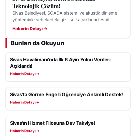
Teknolojik Çözüm!
Sivas Belediyesi, SCADA sistemi ve akustik dinleme
yöntemiyle şebekedeki gizli su kaçaklarını tespit
ederek su kayıplarının önüne geçiyor.
Haberin Detayı →
Bunları da Okuyun
Sivas Havalimanı'nda İlk 6 Ayın Yolcu Verileri
SIVAS HABERLERI
Açıklandı!
Haberin Detayı →
Sivas'ta Görme Engelli Öğrenciye Anlamlı Destek!
SIVAS HABERLERI
Haberin Detayı →
Sivas'ın Hizmet Filosuna Dev Takviye!
SIVAS HABERLERI
Haberin Detayı →