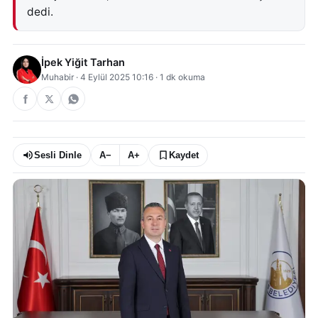
dedi.
İpek Yiğit Tarhan
Muhabir
·
4 Eylül 2025 10:16
·
1
dk okuma
Sesli Dinle
A−
A+
Kaydet