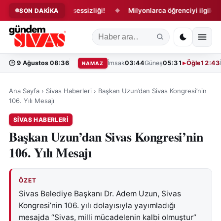
çılışında tribün sessizliği!
Milyonlarca öğrenciyi ilgilendiriyor
SON DAKİKA
◆
🕒
9 Ağustos 08:36
İmsak
03:44
Güneş
05:31
Öğle
12:43
NAMAZ
Ana Sayfa
›
Sivas Haberleri
›
Başkan Uzun’dan Sivas Kongresi’nin
106. Yılı Mesajı
SIVAS HABERLERI
Başkan Uzun’dan Sivas Kongresi’nin
106. Yılı Mesajı
ÖZET
Sivas Belediye Başkanı Dr. Adem Uzun, Sivas
Kongresi’nin 106. yılı dolayısıyla yayımladığı
mesajda “Sivas, milli mücadelenin kalbi olmuştur”