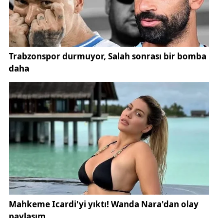
“Sivaslılar, ‘bu yolda sizinleyiz’ diyerek büyük bir
vefa örneği gösterdi. Bugün bizler, o kahramanların
torunları olarak bu tarihi mirasın sorumluluğunu
yüreğimizde taşıyoruz. Sivas’ın bir evladı olmak, bu
toprakların milli mücadeleye ev sahipliği yaptığını
bilerek yaşamak, gururla taşıyacağımız bir nişandır.”
Başkan Uzun, mesajının sonunda şu ifadelere yer
verdi:
“Bu vesileyle 4 Eylül Sivas Kongresi’nin 106. yıl
dönümünü en içten duygularımla kutluyorum. Gazi
Mustafa Kemal Atatürk başta olmak üzere, Heyet-i
Temsiliye üyelerini ve bu topraklar için canını veren
tüm şehitlerimizi ve kahraman gazilerimizi rahmetle,
minnetle anıyorum. Ruhları şâd, mekânları cennet
olsun.”