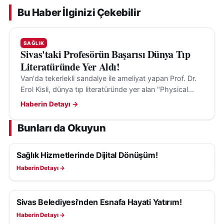
belirterek, kalıcı başarının ameliyat sonrasındaki
Bu Haber İlginizi Çekebilir
yaşam tarzı değişikliklerine bağlı olduğunu söyledi.
Cerrahi sonrası düzenli doktor kontrolü, sağlıklı
SAĞLIK
beslenme alışkanlıklarının sürdürülmesi ve fiziksel
Sivas'taki Profesörün Başarısı Dünya Tıp
Literatüründe Yer Aldı!
aktivitenin artırılmasının önemine dikkat çeken
Van'da tekerlekli sandalye ile ameliyat yapan Prof. Dr.
Özden, hastaların genellikle 1 ila 1,5 yıl içerisinde
Erol Kisli, dünya tıp literatüründe yer alan "Physical
hedef kilolarına ulaşabildiğini ifade etti.
Limits" çalışmasıyla dikkat çekti.
Haberin Detayı →
Uzmanlar, ameliyat sonrası süreçte diyet ve
Bunları da Okuyun
egzersiz programlarına uyum sağlayan bireylerde
hem verilen kiloların korunabildiğini hem de
Sağlık Hizmetlerinde Dijital Dönüşüm!
SAĞLIK
obeziteye bağlı hastalıklarda ciddi iyileşmeler
Haberin Detayı →
görüldüğünü belirtiyor.
Sivas Belediyesi'nden Esnafa Hayati Yatırım!
SAĞLIK
Haberin Detayı →