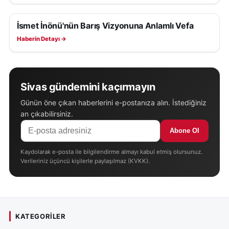
İsmet İnönü'nün Barış Vizyonuna Anlamlı Vefa
SAĞLIK
Haberin Detayı →
Sivas gündemini kaçırmayın
Günün öne çıkan haberlerini e-postanıza alın. İstediğiniz
an çıkabilirsiniz.
Abone Ol
Kaydolarak e-posta ile bilgilendirme almayı kabul etmiş olursunuz.
Verileriniz üçüncü kişilerle paylaşılmaz (KVKK).
KATEGORILER