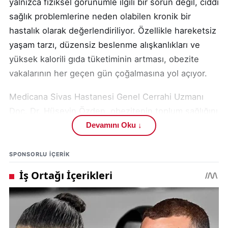
yalnızca fiziksel görünümle ilgili bir sorun değil, ciddi
sağlık problemlerine neden olabilen kronik bir
hastalık olarak değerlendiriliyor. Özellikle hareketsiz
yaşam tarzı, düzensiz beslenme alışkanlıkları ve
yüksek kalorili gıda tüketiminin artması, obezite
vakalarının her geçen gün çoğalmasına yol açıyor.
Medicana Sivas Hastanesi Genel Cerrahi Uzmanı
Doç. Dr. Hüseyin Özden, obezitenin toplum sağlığını
tehdit eden en önemli sağlık problemlerinden biri
Devamını Oku ↓
haline geldiğini belirtti. Uzman isim, vücutta sağlığı
bozacak düzeyde aşırı yağ birikiminin obezite olarak
SPONSORLU IÇERIK
tanımlandığını ifade ederek, hastalığın mutlaka
profesyonel şekilde ele alınması gerektiğini söyledi.
Türkiye’de sağlık alanındaki güncel gelişmeler ve
uzman görüşleri için
sağlık haberleri
kategorisi de