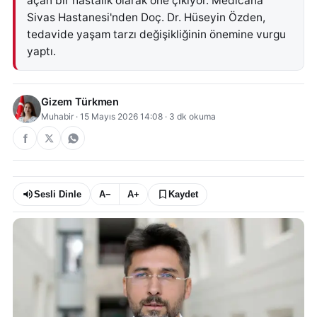
açan bir hastalık olarak öne çıkıyor. Medicana
Sivas Hastanesi'nden Doç. Dr. Hüseyin Özden,
tedavide yaşam tarzı değişikliğinin önemine vurgu
yaptı.
Gizem Türkmen
Muhabir
·
15 Mayıs 2026 14:08
·
3
dk okuma
Sesli Dinle
A−
A+
Kaydet