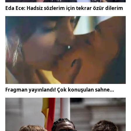
Obezite ve kronik hastalıklarla ilgili resmi sağlık
bilgilendirmelerine
Sağlık Bakanlığı
üzerinden
ulaşılabiliyor.
Obezite tedavisinde öncelikle cerrahi dışı
yöntemlerin tercih edildiğini ifade eden Doç. Dr.
Hüseyin Özden, tedavi sürecinin sağlıklı yaşam
alışkanlıklarının kazanılmasıyla başladığını söyledi.
Özden, tedavinin ilk aşamasında kişiye özel diyet
programları, düzenli fiziksel aktivite ve sağlıklı
beslenme planlarının uygulandığını belirterek,
obeziteye neden olabilecek hormonal ve metabolik
hastalıkların da mutlaka araştırılması gerektiğini
kaydetti.
Uzmanlara göre başarılı bir kilo kontrolü için bireyin