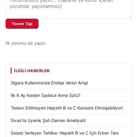
medikal tedaviye rağmen kilo veremeyen hastalar
cerrahi tedavi açısından değerlendiriliyor.
Cerrahi öncesinde hastaların detaylı sağlık
Yorum Yap
kontrollerinden geçirildiğini aktaran Özden, her
birey için özel tedavi planı hazırlandığını söyledi.
İlk yorumu siz yapın.
Ayrıca operasyon sürecinin multidisipliner yaklaşımla
yürütüldüğünü belirten uzmanlar; diyetisyen,
psikolog, endokrinoloji ve genel cerrahi ekiplerinin
İLGILI HABERLER
birlikte hareket ettiğini ifade ediyor.
Sigara Kullanımında Endişe Veren Artış!
Obeziteyle mücadele ve halk sağlığı uygulamalarına
İlk 6 Ay Neden Sadece Anne Sütü?
ilişkin resmi bilgilere
T.C. Sağlık Bakanlığı Halk
Sağlığı Genel Müdürlüğü
üzerinden erişilebiliyor.
Tedavi Edilmeyen Hepatit B ve C Kansere Dönüşebiliyor!
Sivas'ta Uyanık Şah Damarı Ameliyatı!
Günümüzde obezite cerrahisinin büyük bölümünün
kapalı yöntemlerle gerçekleştirildiğini belirten Doç.
Sessiz İlerleyen Tehlike: Hepatit B ve C İçin Erken Tanı