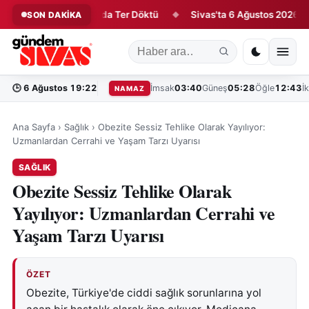
eri İlk Antrenmanda Ter Döktü
Sivas'ta 6 Ağustos 2026 Vefat E
SON DAKİKA
◆
🕒
6 Ağustos 19:22
İmsak
03:40
Güneş
05:28
Öğle
12:43
İ
NAMAZ
Ana Sayfa
›
Sağlık
›
Obezite Sessiz Tehlike Olarak Yayılıyor:
Uzmanlardan Cerrahi ve Yaşam Tarzı Uyarısı
SAĞLIK
Obezite Sessiz Tehlike Olarak
Yayılıyor: Uzmanlardan Cerrahi ve
Yaşam Tarzı Uyarısı
ÖZET
Obezite, Türkiye'de ciddi sağlık sorunlarına yol