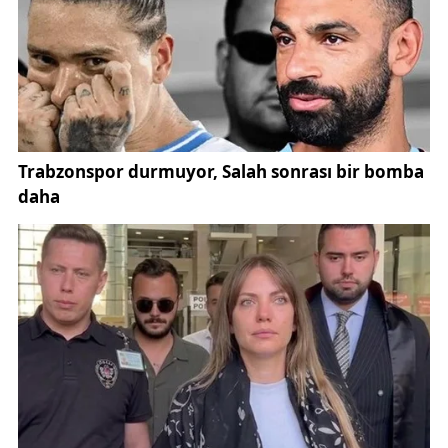
vatandaşlar tarafından yakından takip ediliyor.
Doç. Dr. Hüseyin Özden, obezitenin birçok kronik
hastalık için ciddi risk faktörü oluşturduğuna dikkat
çekti. Özellikle tip 2 diyabet, hipertansiyon, kalp ve
damar hastalıkları, yüksek kolesterol, uyku apnesi
ve bazı kanser türlerinin obezite ile doğrudan ilişkili
olduğunu ifade eden Özden, erken tedavinin büyük
önem taşıdığını belirtti.
Uzmanlara göre obezite yalnızca kilo artışıyla sınırlı
kalmıyor; yaşam kalitesini düşürüyor, hareket
kabiliyetini azaltıyor ve bireylerin psikolojik
durumunu da olumsuz etkileyebiliyor. Bu nedenle
hastalığın yalnızca estetik kaygılarla değil, sağlık
boyutuyla değerlendirilmesi gerektiği vurgulanıyor.