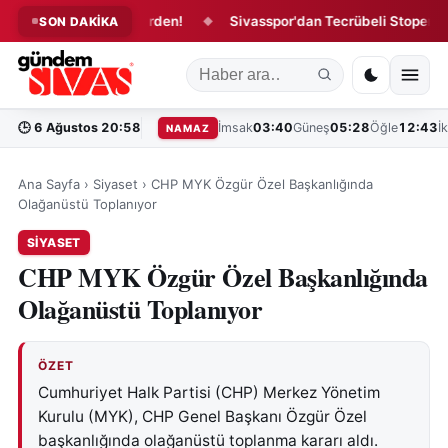
spor'da 4 İmza Birden!
Sivasspor'dan Tecrübeli Stopere 1 Yıllı
SON DAKİKA
◆
🕒
6 Ağustos 20:58
İmsak
03:40
Güneş
05:28
Öğle
12:43
İ
NAMAZ
Ana Sayfa
›
Siyaset
›
CHP MYK Özgür Özel Başkanlığında
Olağanüstü Toplanıyor
SIYASET
CHP MYK Özgür Özel Başkanlığında
Olağanüstü Toplanıyor
ÖZET
Cumhuriyet Halk Partisi (CHP) Merkez Yönetim
Kurulu (MYK), CHP Genel Başkanı Özgür Özel
başkanlığında olağanüstü toplanma kararı aldı.