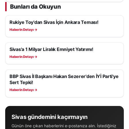
Bunları da Okuyun
Rukiye Toy'dan Sivas İçin Ankara Teması!
SIYASET
Haberin Detayı →
Sivas'a 1 Milyar Liralık Emniyet Yatırımı!
SIYASET
Haberin Detayı →
BBP Sivas İl Başkanı Hakan Sezerer'den İYİ Parti'ye
SIYASET
Sert Tepki!
Haberin Detayı →
Sivas gündemini kaçırmayın
Günün öne çıkan haberlerini e-postanıza alın. İstediğiniz