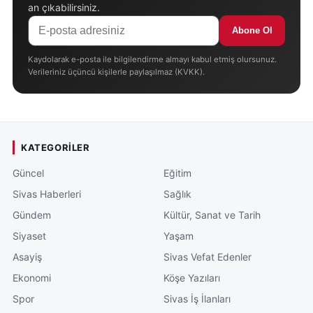
an çıkabilirsiniz.
Abone Ol
Kaydolarak e-posta ile bilgilendirme almayı kabul etmiş olursunuz.
Verileriniz üçüncü kişilerle paylaşılmaz (KVKK).
KATEGORILER
Güncel
Eğitim
Sivas Haberleri
Sağlık
Gündem
Kültür, Sanat ve Tarih
Siyaset
Yaşam
Asayiş
Sivas Vefat Edenler
Ekonomi
Köşe Yazıları
Spor
Sivas İş İlanları