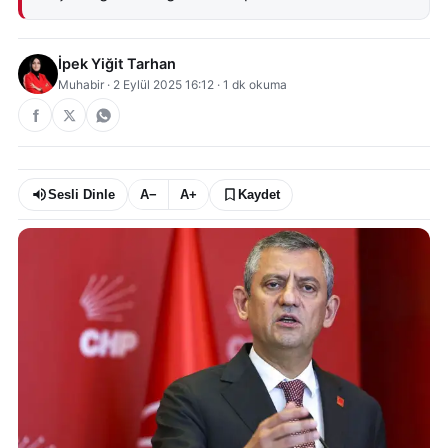
İpek Yiğit Tarhan
Muhabir
·
2 Eylül 2025 16:12
·
1
dk okuma
Sesli Dinle
A−
A+
Kaydet