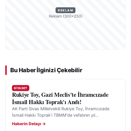
REKLAM
Reklam (300×250)
Bu Haber İlginizi Çekebilir
SIYASET
Rukiye Toy, Gazi Meclis'te İhramcızade
İsmail Hakkı Toprak'ı Andı!
AK Parti Sivas Milletvekili Rukiye Toy, İhramcızade
İsmail Hakkı Toprak'ı TBMM'de vefatının yıl
dönümünde andı ve Sivas'a olan katkılarını vurguladı.
Haberin Detayı →