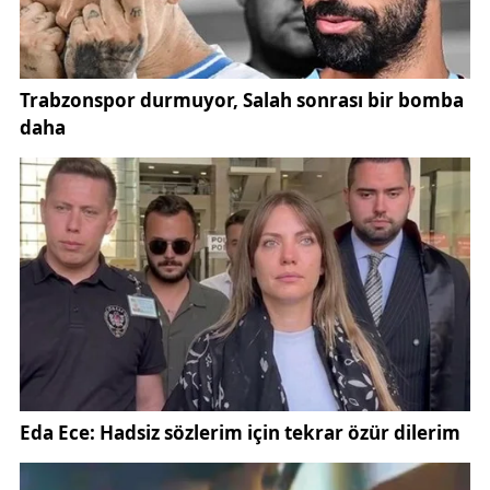
Aldığı bazı önemli ödüller:
Usta sanatçı, 27 Eylül 2013’te Balıkesir’in Edremit
ilçesine bağlı Çamlıbel köyündeki evinde hayatını
kaybetti. 77 yaşında hayata gözlerini yuman Kurtiz,
Çamlıbel Köy Mezarlığı’na defnedildi.
Tuncel Kurtiz, yalnızca bir oyuncu değil; aynı
zamanda bir fikir adamı, bir sanat insanıydı. Sert
mizacı ve edebiyat dolu konuşmalarıyla genç
kuşaklara ilham verdi. Türk sinemasında adeta bir
ekol haline gelen Kurtiz, “Ramiz Dayı” replikleriyle
yeni neslin hafızasında ölümsüzleşti.