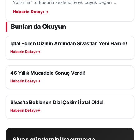
Yollarına" türküsünü seslendirerek büyük beğeni
topladı ve Sivas'ın kültürel mirasını tanıttı.
Haberin Detayı →
Bunları da Okuyun
İptal Edilen Dizinin Ardından Sivas'tan Yeni Hamle!
KÜLTÜR, SANAT VE TARIH
Haberin Detayı →
46 Yıllık Mücadele Sonuç Verdi!
KÜLTÜR, SANAT VE TARIH
Haberin Detayı →
Sivas'ta Beklenen Dizi Çekimi İptal Oldu!
KÜLTÜR, SANAT VE TARIH
Haberin Detayı →
Sivas gündemini kaçırmayın