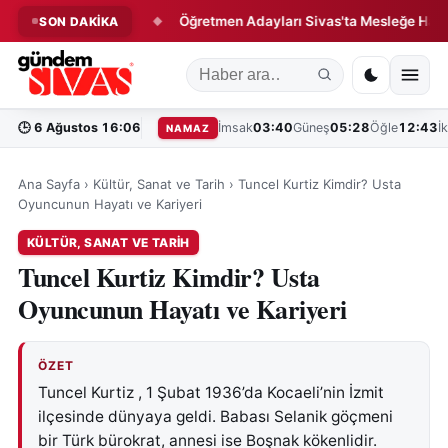
llık Sözleşme!
Öğretmen Adayları Sivas'ta Mesleğe Hazırlanıy
SON DAKİKA
◆
🕒
6 Ağustos 16:06
İmsak
03:40
Güneş
05:28
Öğle
12:43
İ
NAMAZ
Ana Sayfa
›
Kültür, Sanat ve Tarih
›
Tuncel Kurtiz Kimdir? Usta
Oyuncunun Hayatı ve Kariyeri
KÜLTÜR, SANAT VE TARIH
Tuncel Kurtiz Kimdir? Usta
Oyuncunun Hayatı ve Kariyeri
ÖZET
Tuncel Kurtiz , 1 Şubat 1936’da Kocaeli’nin İzmit
ilçesinde dünyaya geldi. Babası Selanik göçmeni
bir Türk bürokrat, annesi ise Boşnak kökenlidir.