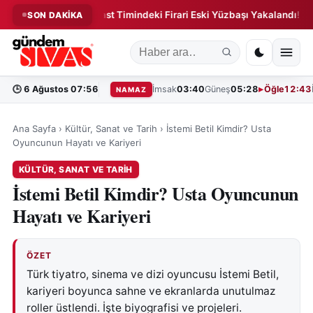
önem!
Suikast Timindeki Firari Eski Yüzbaşı Yakalandı!
SON DAKİKA
◆
◆
🕒
6 Ağustos 07:56
İmsak
03:40
Güneş
05:28
Öğle
12:43
NAMAZ
Ana Sayfa
›
Kültür, Sanat ve Tarih
›
İstemi Betil Kimdir? Usta
Oyuncunun Hayatı ve Kariyeri
KÜLTÜR, SANAT VE TARIH
İstemi Betil Kimdir? Usta Oyuncunun
Hayatı ve Kariyeri
ÖZET
Türk tiyatro, sinema ve dizi oyuncusu İstemi Betil,
kariyeri boyunca sahne ve ekranlarda unutulmaz
roller üstlendi. İşte biyografisi ve projeleri.