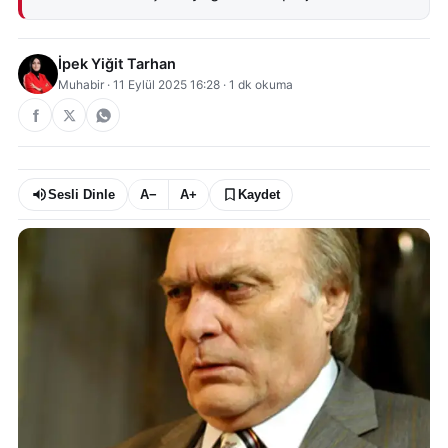
İpek Yiğit Tarhan
Muhabir
·
11 Eylül 2025 16:28
·
1
dk okuma
Sesli Dinle
A−
A+
Kaydet