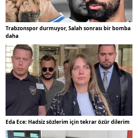
dublajında onun sesi izleyiciyle buluştu. Özellikle
animasyon ve belgesel seslendirmelerinde, kendine
özgü ses tonu ve diksiyonuyla hafızalarda yer etti.
Sanat yaşamı boyunca genç oyunculara örnek olan
İstemi Betil, tiyatro ve televizyonun gelişiminde
önemli bir rol oynadı. Onun disiplinli çalışmaları, Türk
sahne sanatlarının daha geniş kitlelere ulaşmasına
katkı sundu.
Türk sanat dünyasının önemli isimlerinden
İstemi
Betil
, 2022 yılında hayatını kaybetti. Onun vefatı,
sanat dünyasında büyük bir üzüntüyle karşılandı.
Arkasında onlarca tiyatro eseri, dizi ve filmdeki
unutulmaz performanslarıyla anılmaya devam ediyor.
İstemi Betil, Türk tiyatrosu ve ekranlarında iz