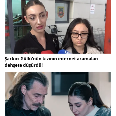
bırakmış usta bir oyuncu olarak sanat tarihine geçti.
Hem sahnede hem ekranda hem de seslendirme
dünyasında gösterdiği başarılarla hafızalara kazındı.
Bugün hâlâ projeleri ve seslendirmeleriyle anılmaya
devam ediyor.
Kaynak:
GündemSivas