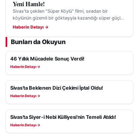
Yeni Hamle!
Sivas'ta çekilen "Süper Köylü" filmi, sıradan bir
köylünün gizemli bir göktaşıyla kazandığı süper güçleri
ve Anadolu kültürünü beyaz perdeye taşıyor.
Haberin Detayı →
Bunları da Okuyun
46 Yıllık Mücadele Sonuç Verdi!
KÜLTÜR, SANAT VE TARIH
Haberin Detayı →
Sivas'ta Beklenen Dizi Çekimi İptal Oldu!
KÜLTÜR, SANAT VE TARIH
Haberin Detayı →
Sivas'ta Siyer-i Nebi Külliyesi'nin Temeli Atıldı!
KÜLTÜR, SANAT VE TARIH
Haberin Detayı →