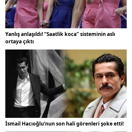
Etkinlik, T.C. Gençlik ve Spor Bakanlığı'na bağlı
Sivas Gençlik Merkezi binasında gerçekleştirildi.
Merkezin tarihi taş bina yapısı, açılış programına ayrı
bir atmosfer kattı. Programın açılışına ilişkin
paylaşımda "#GSBGençlikYazKulübü" etiketi
kullanıldı.
Sivas Gençlik Merkezi'nin bu tür etkinliklerle
gençleri yaz aylarında hem sosyal hem kültürel
açıdan desteklemeyi hedeflediği, yapılan
açıklamalardan anlaşılıyor. Merkezin önümüzdeki
dönemde de benzer içerikte etkinlikler
düzenlemeye devam edeceği belirtildi.