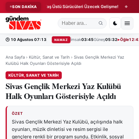
betti!
65 Yaş Üstü Sürücüleri Üzecek Gelişme!
Sivas’ta
SON DAKİKA
◆
◆
🕒
10 Ağustos 07:13
İmsak
03:45
Güneş
05:32
Öğle
12:4
NAMAZ
Ana Sayfa
›
Kültür, Sanat ve Tarih
›
Sivas Gençlik Merkezi Yaz
Kulübü Halk Oyunları Gösterisiyle Açıldı
KÜLTÜR, SANAT VE TARIH
Sivas Gençlik Merkezi Yaz Kulübü
Halk Oyunları Gösterisiyle Açıldı
ÖZET
Sivas Gençlik Merkezi Yaz Kulübü, açılışında halk
oyunları, müzik dinletisi ve resim sergisi ile
gençlere renkli bir program sundu. Etkinlik, sosyal