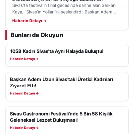
Sivas’ta festivalin final gecesinde sahne alan Serkan
Kaya, “Sivas’ın Yolları”nı seslendirdi; Başkan Adem
Uzun sanatçıya Sivasspor forması ve Sivas hatırası
Haberin Detayı →
verdi.
Bunları da Okuyun
1058 Kadın Sivas’ta Aynı Halayda Buluştu!
KÜLTÜR, SANAT VE TARIH
Haberin Detayı →
Başkan Adem Uzun Sivas’taki Üretici Kadınları
KÜLTÜR, SANAT VE TARIH
Ziyaret Etti!
Haberin Detayı →
Sivas Gastronomi Festivali’nde 5 Bin 58 Kişilik
KÜLTÜR, SANAT VE TARIH
Geleneksel Lezzet Buluşması!
Haberin Detayı →