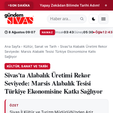
i Başlıyor!
Yapay Zekâdan Bilimde Tarihi Adım!
Ev ve 
SON DAKİKA
◆
◆
🕒
8 Ağustos 09:07
İmsak
03:43
Güneş
05:30
Öğle
12:43
NAMAZ
Ana Sayfa
›
Kültür, Sanat ve Tarih
›
Sivas'ta Alabalık Üretimi Rekor
Seviyede: Marsis Alabalık Tesisi Türkiye Ekonomisine Katkı
Sağlıyor
KÜLTÜR, SANAT VE TARIH
Sivas'ta Alabalık Üretimi Rekor
Seviyede: Marsis Alabalık Tesisi
Türkiye Ekonomisine Katkı Sağlıyor
ÖZET
Sivas İl Kültür ve Turizm Müdürlüğü'nden Aziz