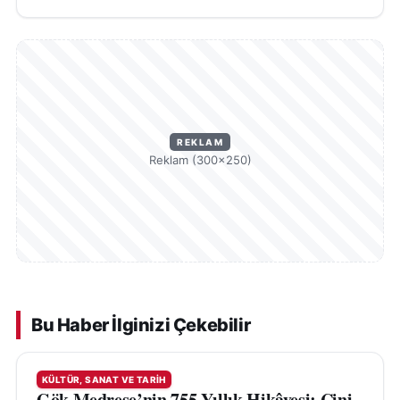
REKLAM
Reklam (300×250)
Bu Haber İlginizi Çekebilir
KÜLTÜR, SANAT VE TARIH
Gök Medrese’nin 755 Yıllık Hikâyesi: Çini,