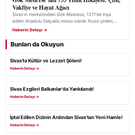
Vakfiye ve Hayat Ağacı
Sivas’ın merkezindeki Gök Medrese, 1271’de inşa
edilen Anadolu Selçuklu mirası olarak firuze çinileri,
anıtsal taçkapısı ve hayat ağacı motifiyle geçmişten
Haberin Detayı →
bugüne uzanıyor.
Bunları da Okuyun
Sivas'ta Kültür ve Lezzet Şöleni!
KÜLTÜR, SANAT VE TARIH
Haberin Detayı →
Sivas Ezgileri Balkanlar'da Yankılandı!
KÜLTÜR, SANAT VE TARIH
Haberin Detayı →
İptal Edilen Dizinin Ardından Sivas'tan Yeni Hamle!
KÜLTÜR, SANAT VE TARIH
Haberin Detayı →