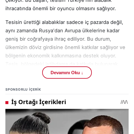
çekiyor. Bu başarı, tesisin Türkiye'nin alabalık
ihracatında önemli bir oyuncu olmasını sağlıyor.
Tesisin ürettiği alabalıklar sadece iç pazarda değil,
aynı zamanda Rusya'dan Avrupa ülkelerine kadar
geniş bir coğrafyaya ihraç ediliyor. Bu durum,
ülkemizin döviz girdisine önemli katkılar sağlıyor ve
bölgenin ekonomik kalkınmasına destek oluyor.
Tesis, bölgedeki istihdama da katkıda bulunarak
yerel ekonomiyi güçlendiriyor.
Devamını Oku ↓
Erdoğan ve Sermet, tesisin kültürel ve turistik
SPONSORLU IÇERIK
olanaklarını detaylı bir şekilde değerlendirdi.
Bölgenin turizme kazandırılması için yapılabilecek
çalışmalar üzerine fikir alışverişinde bulunuldu.
Tesisin turizm potansiyelini artırmak için
yapılabilecek yatırımlar ve tanıtım faaliyetleri üzerine