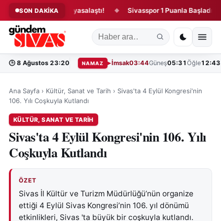
ğu kanun teklifi yasalaştı!
Sivasspor 1 Puanla Başladı!
“
SON DAKİKA
◆
◆
🕒
8 Ağustos 23:20
İmsak
03:44
Güneş
05:31
Öğle
12:43
NAMAZ
Ana Sayfa
›
Kültür, Sanat ve Tarih
›
Sivas'ta 4 Eylül Kongresi'nin
106. Yılı Coşkuyla Kutlandı
KÜLTÜR, SANAT VE TARIH
Sivas'ta 4 Eylül Kongresi'nin 106. Yılı
Coşkuyla Kutlandı
ÖZET
Sivas İl Kültür ve Turizm Müdürlüğü’nün organize
ettiği 4 Eylül Sivas Kongresi’nin 106. yıl dönümü
etkinlikleri, Sivas 'ta büyük bir coşkuyla kutlandı.