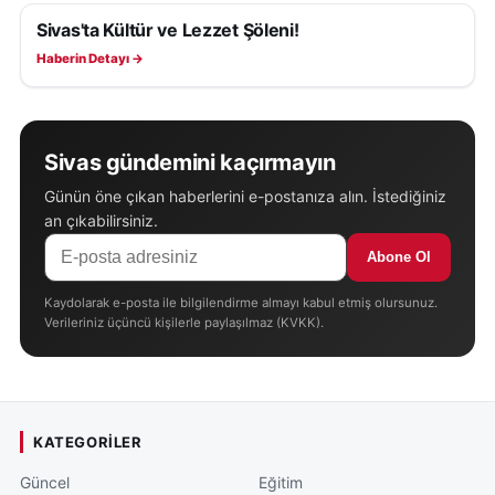
Sivas'ta Kültür ve Lezzet Şöleni!
KÜLTÜR, SANAT VE TARIH
Haberin Detayı →
Sivas gündemini kaçırmayın
Günün öne çıkan haberlerini e-postanıza alın. İstediğiniz
an çıkabilirsiniz.
Abone Ol
Kaydolarak e-posta ile bilgilendirme almayı kabul etmiş olursunuz.
Verileriniz üçüncü kişilerle paylaşılmaz (KVKK).
KATEGORILER
Güncel
Eğitim