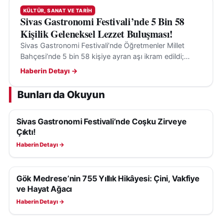
KÜLTÜR, SANAT VE TARIH
Sivas Gastronomi Festivali’nde 5 Bin 58
Kişilik Geleneksel Lezzet Buluşması!
Sivas Gastronomi Festivali’nde Öğretmenler Millet
Bahçesi’nde 5 bin 58 kişiye ayran aşı ikram edildi;
yöresel lezzetler tanıtıldı, halaylarla kültür yaşatıldı.
Haberin Detayı →
Bunları da Okuyun
Sivas Gastronomi Festivali’nde Coşku Zirveye
KÜLTÜR, SANAT VE TARIH
Çıktı!
Haberin Detayı →
Gök Medrese’nin 755 Yıllık Hikâyesi: Çini, Vakfiye
KÜLTÜR, SANAT VE TARIH
ve Hayat Ağacı
Haberin Detayı →