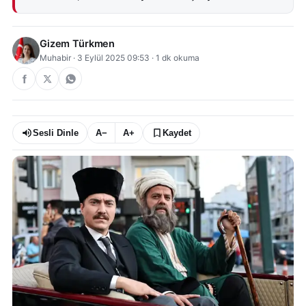
Gizem Türkmen
Muhabir
·
3 Eylül 2025 09:53
·
1
dk okuma
Sesli Dinle
A−
A+
Kaydet