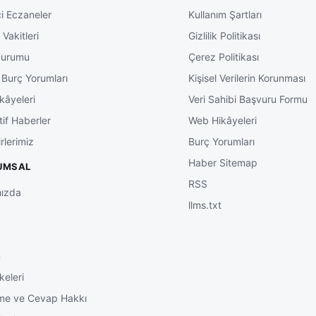
i Eczaneler
Kullanım Şartları
Vakitleri
Gizlilik Politikası
Durumu
Çerez Politikası
 Burç Yorumları
Kişisel Verilerin Korunması
kâyeleri
Veri Sahibi Başvuru Formu
tif Haberler
Web Hikâyeleri
rlerimiz
Burç Yorumları
Haber Sitemap
UMSAL
RSS
ızda
llms.txt
m
keleri
me ve Cevap Hakkı