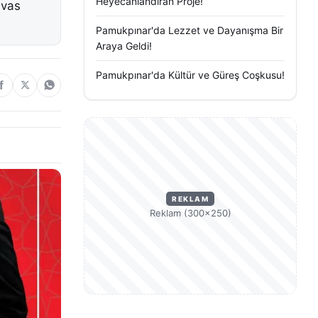
Heyecanlandıran Proje!
ivas
Pamukpınar'da Lezzet ve Dayanışma Bir
Araya Geldi!
Pamukpınar'da Kültür ve Güreş Coşkusu!
REKLAM
Reklam (300×250)