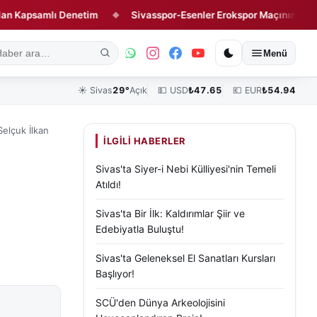
psamlı Denetim
Sivasspor-Esenler Erokspor Maçının Hakemi Bel
◆
ık
Kültür, Sanat ve Tarih
Yaşam
Sivas Vefat Edenler
Köşe Yazılar
Menü
☀️
Sivas
29°
Açık
💵 USD
₺
47.65
💶 EUR
₺
54.94
Selçuk İlkan
İLGILI HABERLER
Sivas'ta Siyer-i Nebi Külliyesi'nin Temeli
Atıldı!
Sivas'ta Bir İlk: Kaldırımlar Şiir ve
Edebiyatla Buluştu!
Sivas'ta Geleneksel El Sanatları Kursları
Başlıyor!
SCÜ'den Dünya Arkeolojisini