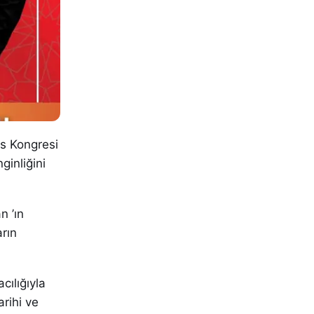
as Kongresi
nginliğini
n ’ın
arın
cılığıyla
arihi ve