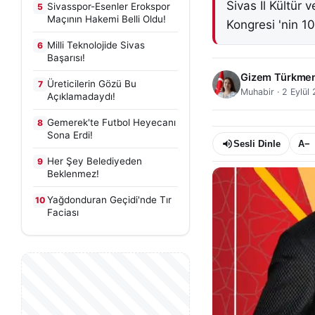
Sivas İl Kültür
Sivasspor-Esenler Erokspor
5
Maçının Hakemi Belli Oldu!
Kongresi 'nin 10
Milli Teknolojide Sivas
6
Başarısı!
Gizem Türkme
Üreticilerin Gözü Bu
7
Muhabir
·
2 Eylül
Açıklamadaydı!
Gemerek'te Futbol Heyecanı
8
Sona Erdi!
Sesli Dinle
A−
Her Şey Belediyeden
9
Beklenmez!
Yağdonduran Geçidi'nde Tır
10
Faciası