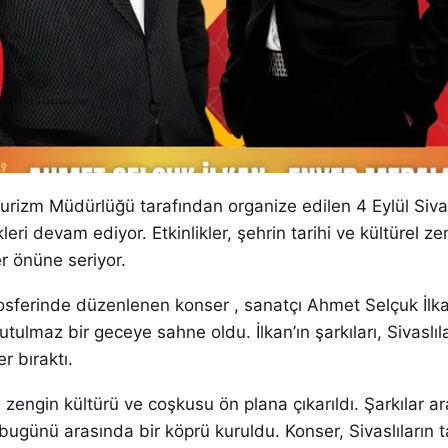
 Turizm Müdürlüğü tarafından organize edilen 4 Eylül Siv
ikleri devam ediyor. Etkinlikler, şehrin tarihi ve kültürel ze
r önüne seriyor.
mosferinde düzenlenen konser , sanatçı Ahmet Selçuk İlka
tulmaz bir geceye sahne oldu. İlkan’ın şarkıları, Sivaslıl
r bıraktı.
zengin kültürü ve coşkusu ön plana çıkarıldı. Şarkılar ara
bugünü arasında bir köprü kuruldu. Konser, Sivaslıların t