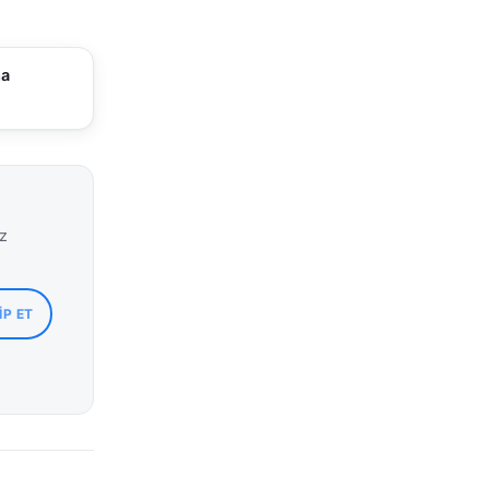
ma
iz
IP ET