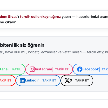
dem Sivas
'ı
tercih edilen kaynağınız
yapın — haberlerimizi ara
ne çıkarın
biteni ilk siz öğrenin
ri, hava durumu, nöbetçi eczaneler ve vefat ilanları — tercih ettiğin
analı
Instagram
Facebook
KATIL
TAKIP ET
TAK
LinkedIn
X
AKIP ET
TAKIP ET
TAKIP ET