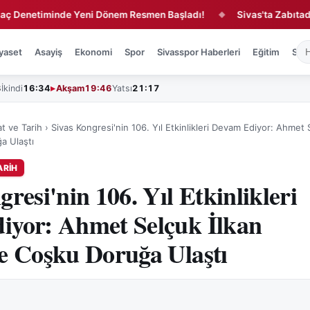
netiminde Yeni Dönem Resmen Başladı!
Sivas'ta Zabıtadan Ka
◆
yaset
Asayiş
Ekonomi
Spor
Sivasspor Haberleri
Eğitim
Sağl
3
İkindi
16:34
Akşam
19:46
Yatsı
21:17
at ve Tarih
›
Sivas Kongresi'nin 106. Yıl Etkinlikleri Devam Ediyor: Ahmet 
a Ulaştı
ARIH
resi'nin 106. Yıl Etkinlikleri
iyor: Ahmet Selçuk İlkan
e Coşku Doruğa Ulaştı