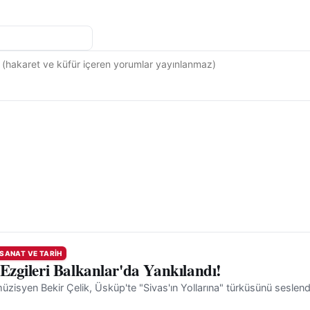
 SANAT VE TARIH
 Ezgileri Balkanlar'da Yankılandı!
müzisyen Bekir Çelik, Üsküp'te "Sivas'ın Yollarına" türküsünü seslend