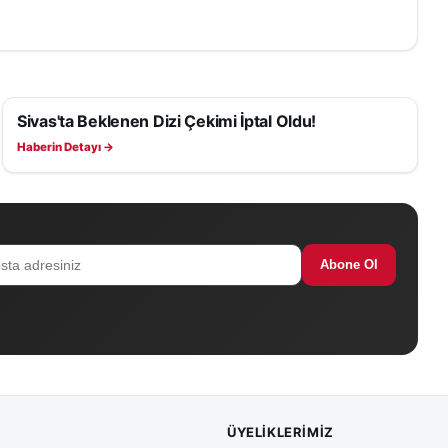
Sivas'ta Beklenen Dizi Çekimi İptal Oldu!
KÜLTÜR, SANAT VE TARIH
Haberin Detayı →
Abone Ol
ÜYELIKLERIMIZ