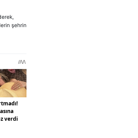
derek,
lerin şehrin