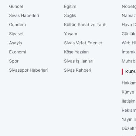
Güncel
Eğitim
Nöbetç
Sivas Haberleri
Sağlık
Namaz 
Gündem
Kültür, Sanat ve Tarih
Hava 
Siyaset
Yaşam
Günlük
Asayiş
Sivas Vefat Edenler
Web Hi
Ekonomi
Köşe Yazıları
İnterak
Spor
Sivas İş İlanları
Muhabi
Sivasspor Haberleri
Sivas Rehberi
KUR
Hakkım
Künye
İletişim
Rekla
Yayın İl
Düzelt