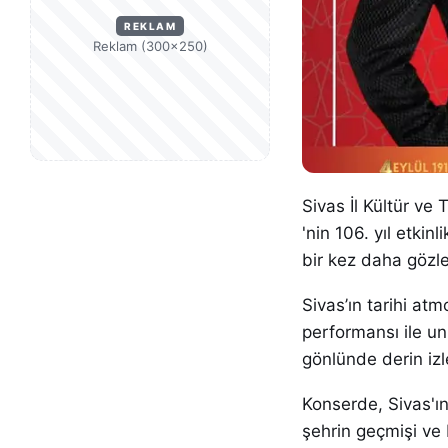
REKLAM
Reklam (300×250)
Sivas İl Kültür ve
'nin 106. yıl etkinl
bir kez daha gözle
Sivas’ın tarihi at
performansı ile unu
gönlünde derin izle
Konserde, Sivas'ın 
şehrin geçmişi ve 