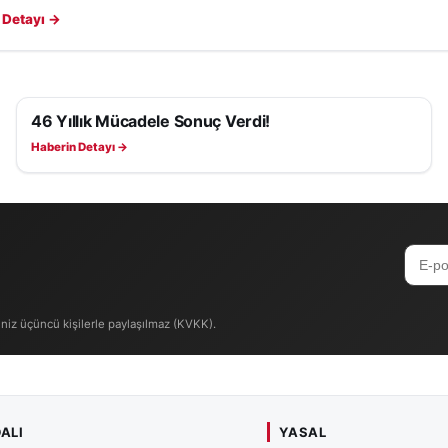
 Detayı →
46 Yıllık Mücadele Sonuç Verdi!
KÜLTÜR, SANAT VE TARIH
Haberin Detayı →
iniz üçüncü kişilerle paylaşılmaz (KVKK).
ALI
YASAL