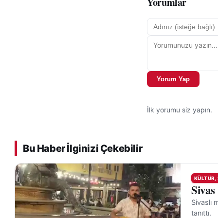
Yorumlar
Yorum Yap
İlk yorumu siz yapın.
Bu Haber İlginizi Çekebilir
KÜLTÜR,
Sivas
Sivaslı 
tanıttı.