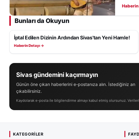
Haberin
Bunları da Okuyun
İptal Edilen Dizinin Ardından Sivas'tan Yeni Hamle!
KÜLTÜR, SANAT VE TARIH
Haberin Detayı →
Sivas gündemini kaçırmayın
Günün öne çıkan haberlerini e-postanıza alın. İstediğiniz an
çıkabilirsiniz.
Kaydolarak e-posta ile bilgilendirme almayı kabul etmiş olursunuz. Veriler
KATEGORILER
FAYD