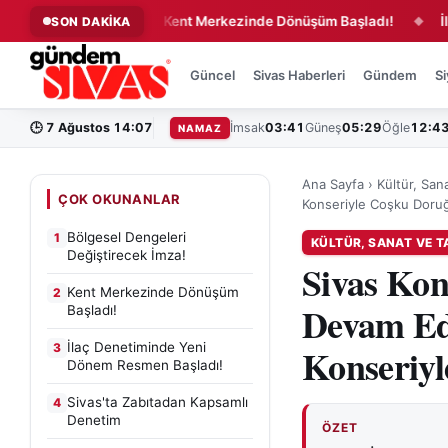
recek İmza!
Kent Merkezinde Dönüşüm Başladı!
İlaç De
SON DAKİKA
◆
◆
Güncel
Sivas Haberleri
Gündem
Si
🕒
7 Ağustos 14:07
İmsak
03:41
Güneş
05:29
Öğle
12:4
NAMAZ
Ana Sayfa
›
Kültür, San
ÇOK OKUNANLAR
Konseriyle Coşku Doruğ
Bölgesel Dengeleri
1
KÜLTÜR, SANAT VE T
Değiştirecek İmza!
Sivas Kong
Kent Merkezinde Dönüşüm
2
Devam Ed
Başladı!
İlaç Denetiminde Yeni
3
Konseriyl
Dönem Resmen Başladı!
Sivas'ta Zabıtadan Kapsamlı
4
Denetim
ÖZET