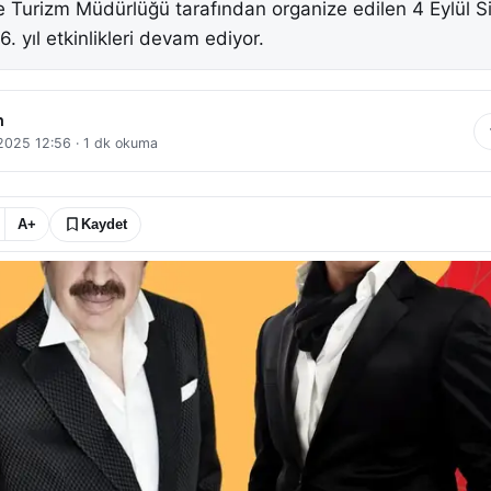
 ve Turizm Müdürlüğü tarafından organize edilen 4 Eylül S
6. yıl etkinlikleri devam ediyor.
n
 2025 12:56
·
1
dk okuma
A+
Kaydet