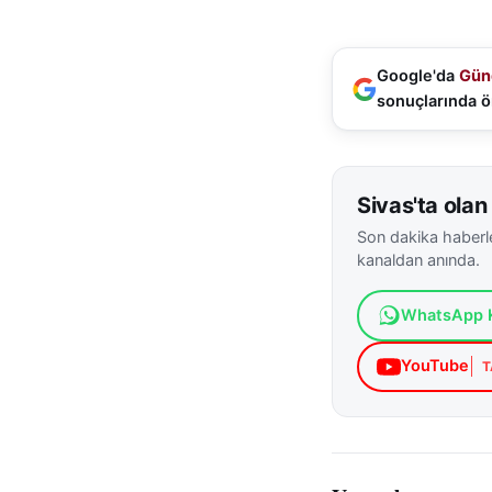
Google'da
Gün
sonuçlarında ö
Sivas'ta olan 
Son dakika haberle
kanaldan anında.
WhatsApp K
YouTube
T