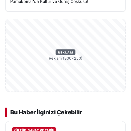
Pamukpınar'da Kültür ve Güreş Coşkusu!
REKLAM
Reklam (300×250)
Bu Haber İlginizi Çekebilir
KÜLTÜR, SANAT VE TARIH