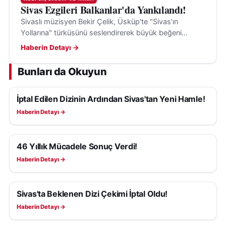
Sivas Ezgileri Balkanlar'da Yankılandı!
Sivaslı müzisyen Bekir Çelik, Üsküp'te "Sivas'ın
Yollarına" türküsünü seslendirerek büyük beğeni
topladı ve Sivas'ın kültürel mirasını tanıttı.
Haberin Detayı →
Bunları da Okuyun
İptal Edilen Dizinin Ardından Sivas'tan Yeni Hamle!
KÜLTÜR, SANAT VE TARIH
Haberin Detayı →
46 Yıllık Mücadele Sonuç Verdi!
KÜLTÜR, SANAT VE TARIH
Haberin Detayı →
Sivas'ta Beklenen Dizi Çekimi İptal Oldu!
KÜLTÜR, SANAT VE TARIH
Haberin Detayı →