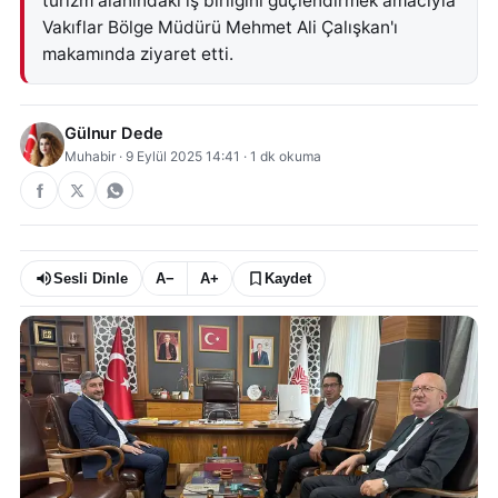
turizm alanındaki iş birliğini güçlendirmek amacıyla
Vakıflar Bölge Müdürü Mehmet Ali Çalışkan'ı
makamında ziyaret etti.
Gülnur Dede
Muhabir
·
9 Eylül 2025 14:41
·
1
dk okuma
Sesli Dinle
A−
A+
Kaydet