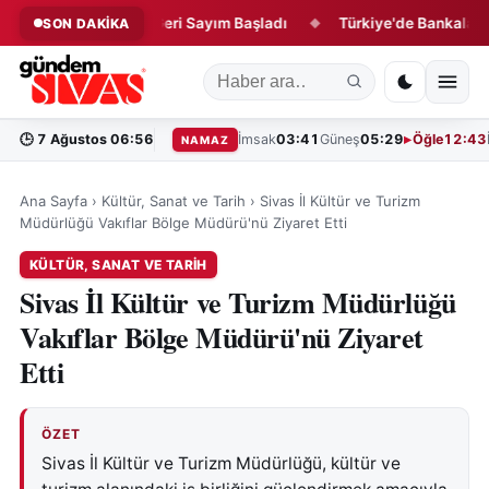
latacak Projede Geri Sayım Başladı
Türkiye'de Bankalara Borçl
SON DAKİKA
◆
🕒
7 Ağustos 06:56
İmsak
03:41
Güneş
05:29
Öğle
12:43
NAMAZ
Ana Sayfa
›
Kültür, Sanat ve Tarih
›
Sivas İl Kültür ve Turizm
Müdürlüğü Vakıflar Bölge Müdürü'nü Ziyaret Etti
KÜLTÜR, SANAT VE TARIH
Sivas İl Kültür ve Turizm Müdürlüğü
Vakıflar Bölge Müdürü'nü Ziyaret
Etti
ÖZET
Sivas İl Kültür ve Turizm Müdürlüğü, kültür ve